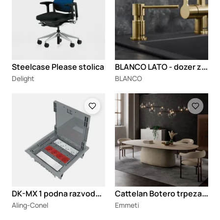
B
LANCO LATO - dozer za deterdžent za suđe
Steelcase Please stolica
Delight
BLANCO
Loading
Loading
D
K-MX 1 podna razvodna kutija 24 modula
C
attelan Botero trpezarijski sto
Aling-Conel
Emmeti