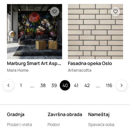
Loading
Loading
M
arburg Smart Art Aspiration®
Fasadna opeka Oslo
Mara Home
Arterracotta
1
38
39
40
41
42
116
Gradnja
Završna obrada
Nameštaj
Prozori i vrata
Podovi
Spavaća soba