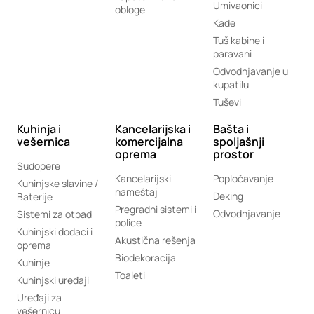
Umivaonici
obloge
Kade
Tuš kabine i
paravani
Odvodnjavanje u
kupatilu
Tuševi
Kuhinja i
Kancelarijska i
Bašta i
vešernica
komercijalna
spoljašnji
oprema
prostor
Sudopere
Kancelarijski
Popločavanje
Kuhinjske slavine /
nameštaj
Deking
Baterije
Pregradni sistemi i
Odvodnjavanje
Sistemi za otpad
police
Kuhinjski dodaci i
Akustična rešenja
oprema
Biodekoracija
Kuhinje
Toaleti
Kuhinjski uređaji
Uređaji za
vešernicu