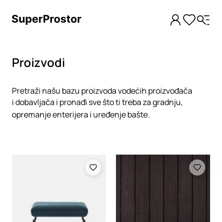
Proizvodi
Pretraži našu bazu proizvoda vodećih proizvođača
i dobavljača i pronađi sve što ti treba za gradnju,
opremanje enterijera i uređenje bašte.
Loading
Loading