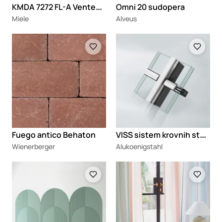
K
MDA 7272 FL-A Vented indukciona ploča sa ugradnim aspiratorom
Omni 20 sudopera
Miele
Alveus
Loading
Loading
V
ISS sistem krovnih staklenih fasada
Fuego antico Behaton
Wienerberger
Alukoenigstahl
Loading
Loading