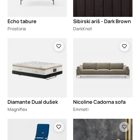
Echo tabure
Sibirski ariš - Dark Brown
Prostoria
DarkKnot
Loading
Loading
Diamante Dual dušek
Nicoline Cadorna sofa
Magniflex
Emmeti
Loading
Loading