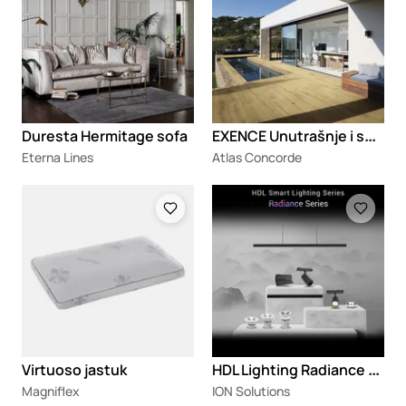
E
XENCE Unutrašnje i spoljašnje podne pločice od porcelanskog kamena sa efektom drveta
Duresta Hermitage sofa
Eterna Lines
Atlas Concorde
Loading
Loading
H
DL Lighting Radiance kolekcije rasvete
Virtuoso jastuk
Magniflex
ION Solutions