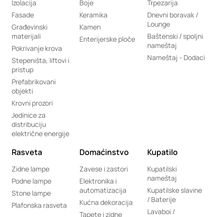
Izolacija
Boje
Trpezarija
Fasade
Keramika
Dnevni boravak /
Lounge
Građevinski
Kamen
materijali
Baštenski / spoljni
Enterijerske ploče
nameštaj
Pokrivanje krova
Nameštaj - Dodaci
Stepeništa, liftovi i
pristup
Prefabrikovani
objekti
Krovni prozori
Jedinice za
distribuciju
električne energije
Rasveta
Domaćinstvo
Kupatilo
Zidne lampe
Zavese i zastori
Kupatilski
nameštaj
Podne lampe
Elektronika i
automatizacija
Kupatilske slavine
Stone lampe
/ Baterije
Kućna dekoracija
Plafonska rasveta
Lavaboi /
Tapete i zidne