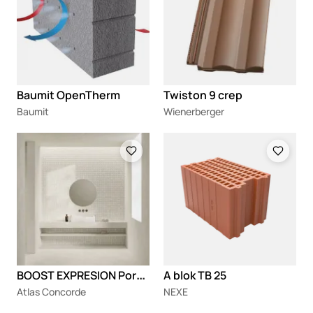
Baumit OpenTherm
Twiston 9 crep
Baumit
Wienerberger
Loading
Loading
B
OOST EXPRESION Porcelanske zidne pločice sa izgledom betona
A blok TB 25
Atlas Concorde
NEXE