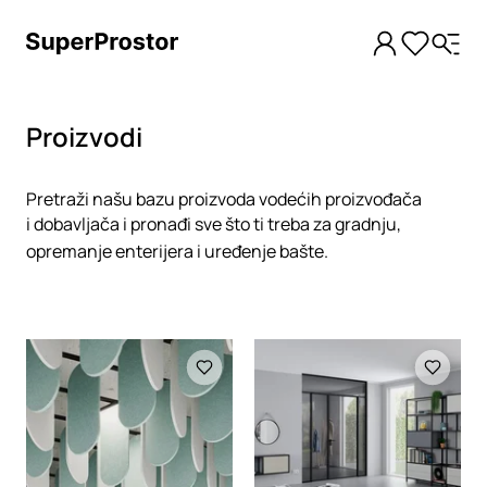
Proizvodi
Pretraži našu bazu proizvoda vodećih proizvođača
i dobavljača i pronađi sve što ti treba za gradnju,
opremanje enterijera i uređenje bašte.
Loading
Loading