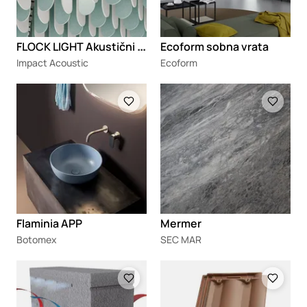
F
LOCK LIGHT Akustični plafonski sistem po meri sa integrisanim osvetljenjem
Ecoform sobna vrata
Impact Acoustic
Ecoform
Loading
Loading
Flaminia APP
Mermer
Botomex
SEC MAR
Loading
Loading