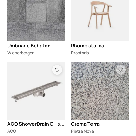
Umbriano Behaton
Rhomb stolica
Wienerberger
Prostoria
Loading
Loading
A
CO ShowerDrain C - sistem za odvodnjavanje tuš prostora
Crema Terra
ACO
Pietra Nova