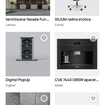
V
entilisane fasade Fundermax
XILIUM radna stolica
Lamex
Furnix
Loading
Loading
C
VA 7440 OBSW aparat za kafu
Digitel PopUp
Digitel
Miele
Loading
Loading