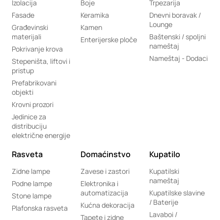
Izolacija
Boje
Trpezarija
Fasade
Keramika
Dnevni boravak /
Lounge
Građevinski
Kamen
materijali
Baštenski / spoljni
Enterijerske ploče
nameštaj
Pokrivanje krova
Nameštaj - Dodaci
Stepeništa, liftovi i
pristup
Prefabrikovani
objekti
Krovni prozori
Jedinice za
distribuciju
električne energije
Rasveta
Domaćinstvo
Kupatilo
Zidne lampe
Zavese i zastori
Kupatilski
nameštaj
Podne lampe
Elektronika i
automatizacija
Kupatilske slavine
Stone lampe
/ Baterije
Kućna dekoracija
Plafonska rasveta
Lavaboi /
Tapete i zidne