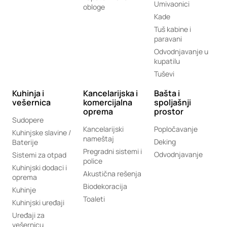
Umivaonici
obloge
Kade
Tuš kabine i
paravani
Odvodnjavanje u
kupatilu
Tuševi
Kuhinja i
Kancelarijska i
Bašta i
vešernica
komercijalna
spoljašnji
oprema
prostor
Sudopere
Kancelarijski
Popločavanje
Kuhinjske slavine /
nameštaj
Deking
Baterije
Pregradni sistemi i
Odvodnjavanje
Sistemi za otpad
police
Kuhinjski dodaci i
Akustična rešenja
oprema
Biodekoracija
Kuhinje
Toaleti
Kuhinjski uređaji
Uređaji za
vešernicu