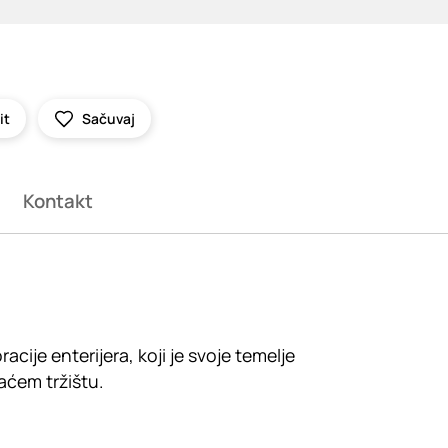
it
Sačuvaj
Kontakt
je enterijera, koji je svoje temelje
aćem tržištu.