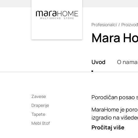
Profesionalci
Proizvođ
Loading
Mara H
Uvod
O nama
Zavese
Porodičan posao 
Draperije
MaraHome je porodi
Tapete
izgradio na višede
Mebl štof
Pročitaj više