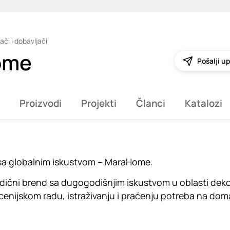
ači i dobavljači
ome
Pošalji up
Proizvodi
Projekti
Članci
Katalozi
sa globalnim iskustvom – MaraHome.
čni brend sa dugogodišnjim iskustvom u oblasti dekoraci
cenijskom radu, istraživanju i praćenju potreba na dom