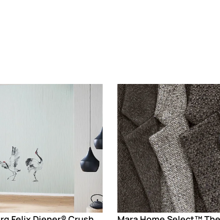
g
Loading
Marburg Felix Diener® Crush Motion
Mara Home Select™ The