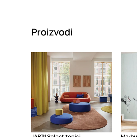
Proizvodi
Loading
Loadin
JAB™ Select tepisi