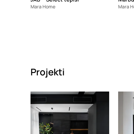
Mara Home
Mara 
Projekti
Loading
Loadin