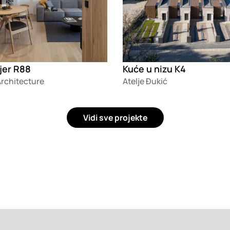
jer R88
Kuće u nizu K4
Architecture
Atelje Đukić
Vidi sve projekte