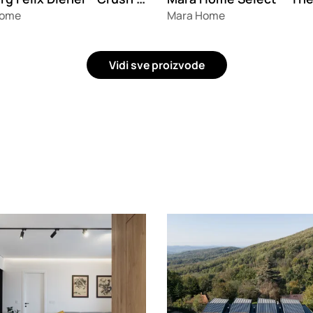
Home
Mara Home
Vidi sve proizvode
g
Loading