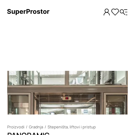
Loading
Proizvodi
Gradnja
Stepeništa, liftovi i pristup