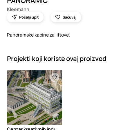
PANORAMIC
Kleemann
Pošalji upit
Sačuvaj
Panoramske kabine za liftove.
Projekti koji koriste ovaj proizvod
Loading
C
entar kreativnih industrija i inovacija „Ložionica” i Kuća eUprave