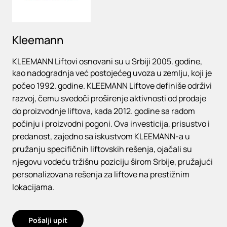
Kleemann
KLEEMANN Liftovi osnovani su u Srbiji 2005. godine,
kao nadogradnja već postojećeg uvoza u zemlju, koji je
počeo 1992. godine. KLEEMANN Liftove definiše održivi
razvoj, čemu svedoči proširenje aktivnosti od prodaje
do proizvodnje liftova, kada 2012. godine sa radom
počinju i proizvodni pogoni. Ova investicija, prisustvo i
predanost, zajedno sa iskustvom KLEEMANN-a u
pružanju specifičnih liftovskih rešenja, ojačali su
njegovu vodeću tržišnu poziciju širom Srbije, pružajući
personalizovana rešenja za liftove na prestižnim
lokacijama.
Pošalji upit