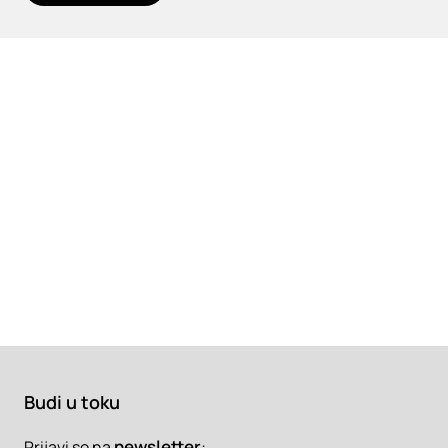
Budi u toku
newsletter
:
Prijavi se na