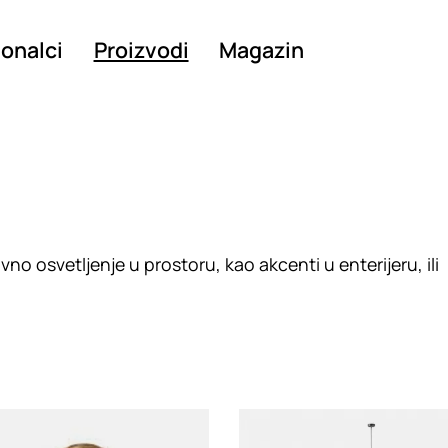
ionalci
Proizvodi
Magazin
no osvetljenje u prostoru, kao akcenti u enterijeru, ili
g
Loading