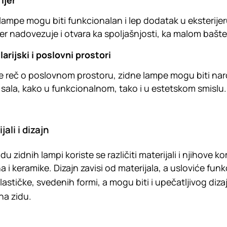
ijer
lampe mogu biti funkcionalan i lep dodatak u eksterije
jer nadovezuje i otvara ka spoljašnjosti, ka malom bašte
arijski i poslovni prostori
e reč o poslovnom prostoru, zidne lampe mogu biti naroč
h sala, kako u funkcionalnom, tako i u estetskom smislu.
jali i dizajn
adu zidnih lampi koriste se različiti materijali i njihove 
 i keramike. Dizajn zavisi od materijala, a usloviće funk
lastičke, svedenih formi, a mogu biti i upečatljivog diza
na zidu.