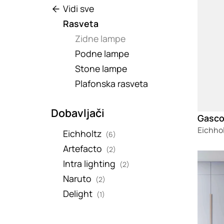
Vidi sve
Rasveta
Zidne lampe
Podne lampe
Stone lampe
Plafonska rasveta
Dobavljači
Gasco
Eichho
Eichholtz
(6)
Artefacto
(2)
Loadin
Intra lighting
(2)
Naruto
(2)
Delight
(1)