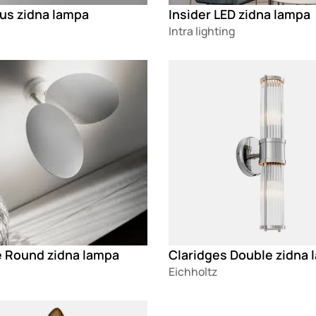
lus zidna lampa
Insider LED zidna lampa
Intra lighting
g
Loading
e Round zidna lampa
Claridges Double zidna 
Eichholtz
g