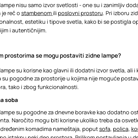
lampe nisu samo izvor svetlosti - one su i zanimljiv do
 je reč o
stambenom
ili
poslovni prostoru
. Pri izboru z
onalnost, estetiku i tipove svetla, kako bi se postigla o
ijim i autentičnijim.
im prostorima se mogu postaviti zidne lampe?
lampe su korisne kao glavni ili dodatni izvor svetla, ali 
su pogodne za prostorije u kojima nije moguće postavit
ra, tako i zbog funkcionalnosti.
a soba
lampe su pogodne za dnevne boravke kao dodatno ostvet
nta. Naročito mogu biti korisne ukoliko treba da osvetle n
 određenim komadima nameštaja, poput
sofa
,
polica
,
ko
o istaknu neki deo prostora. Prilikom postavljanja u d