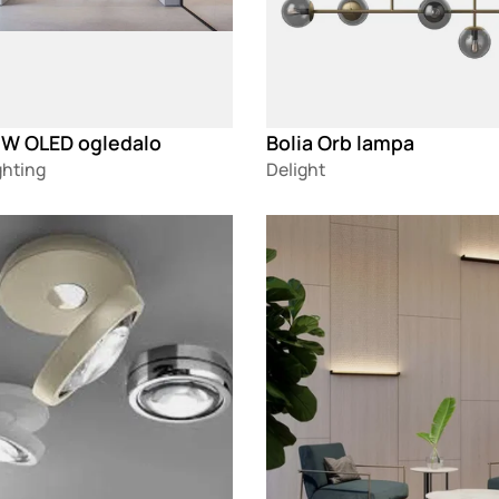
 W OLED ogledalo
Bolia Orb lampa
ighting
Delight
g
Loading