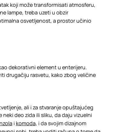
datak koji može transformisati atmosferu,
idne lampe, treba uzeti u obzir
ptimalna osvetljenost, a prostor učinio
i kao dekorativni element u enterijeru.
i drugačiju rasvetu, kako zbog veličine
ljenje, ali i za stvaranje opuštajućeg
eki deo zida ili sliku, da daju vizuelni
nzola
i
komoda
, i da svojim dizajnom
nevnoj sobi, treba voditi računa o tome da