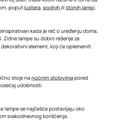
etom, poput
lustera
,
podnih
ili
stonih lampi
.
neinspirativan kada je reč o uređenju doma,
i. Zidne lampe su dobro rešenje za
 dekorativni element, koji će oplemeniti
ično stoje na
noćnim stolovima
pored
i osećaj udobnosti.
dne lampe se najčešće postavljaju oko
likom svakodnevnog korišćenja.