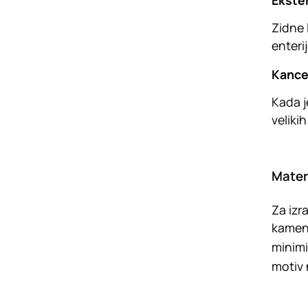
Ekster
Zidne 
enteri
Kancel
Kada j
veliki
Materi
Za izr
kamena
minimi
motiv 