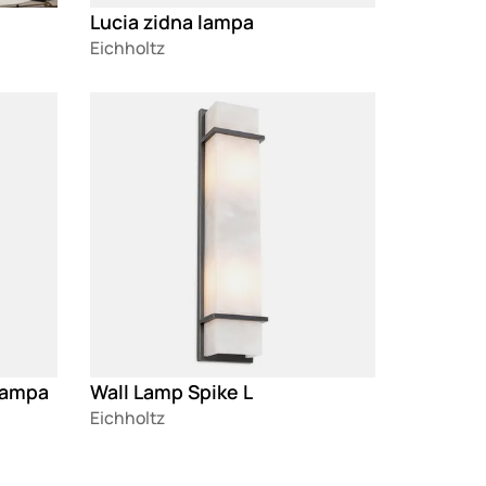
Lucia zidna lampa
Eichholtz
Loading
lampa
Wall Lamp Spike L
Eichholtz