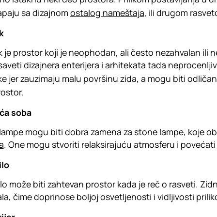
apaju sa dizajnom
ostalog nameštaja
, ili drugom rasv
k
 je prostor koji je neophodan, ali često nezahvalan ili 
saveti dizajnera enterijera i arhitekata
tada neprocenljiv
e jer zauzimaju malu površinu zida, a mogu biti odličan
rostor.
ća soba
lampe mogu biti dobra zamena za stone lampe, koje ob
a
. One mogu stvoriti relaksirajuću atmosferu i povećat
ilo
lo može biti zahtevan prostor kada je reč o rasveti. Zi
la, čime doprinose boljoj osvetljenosti i vidljivosti pri