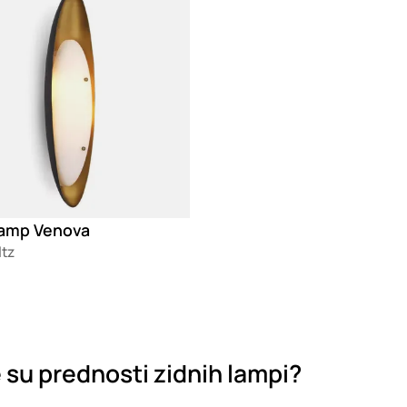
Lamp Venova
ltz
 su prednosti zidnih lampi?