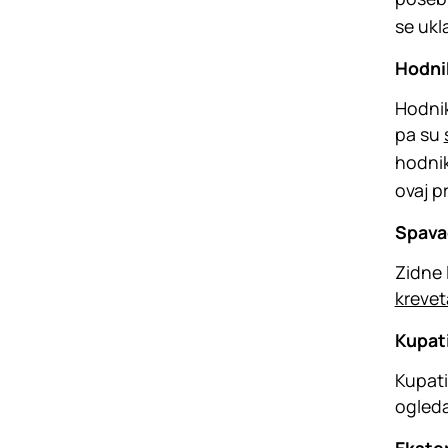
se ukl
Hodni
Hodnik
pa su
hodnik
ovaj p
Spava
Zidne 
krevet
Kupat
Kupati
ogleda