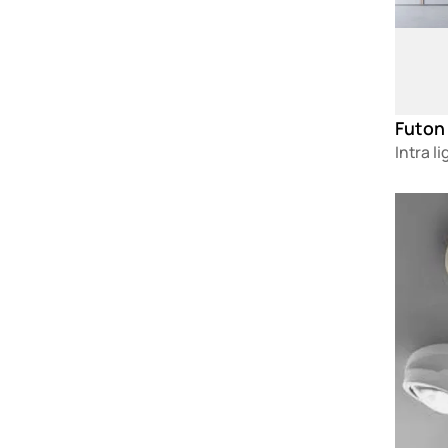
Futon
Intra l
Loadin