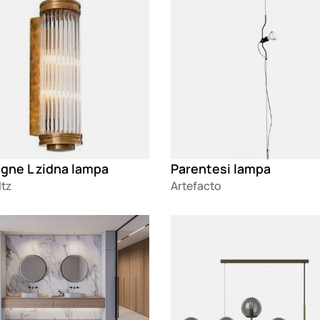
gne L zidna lampa
Parentesi lampa
ltz
Artefacto
g
Loading