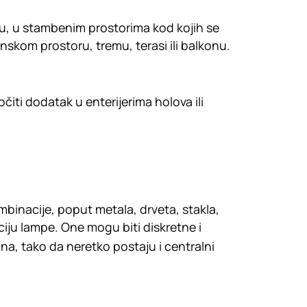
ru, u stambenim prostorima kod kojih se
nskom prostoru, tremu, terasi ili balkonu.
iti dodatak u enterijerima holova ili
kombinacije, poput metala, drveta, stakla,
ciju lampe. One mogu biti diskretne i
jna, tako da neretko postaju i centralni