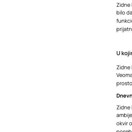
Zidne 
bilo da
funkci
prijatn
U koj
Zidne 
Veoma 
prosto
Dnevn
Zidne 
ambije
okvir
posebn