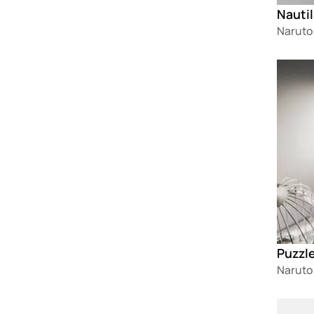
Nauti
Naruto
Loadin
Puzzl
Naruto
Loadin