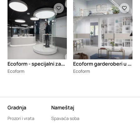
Loading
Loading
E
coform - specijalni zahtevi
E
coform garderoberi u kosim krovovima
Ecoform
Ecoform
Gradnja
Nameštaj
Prozori i vrata
Spavaća soba