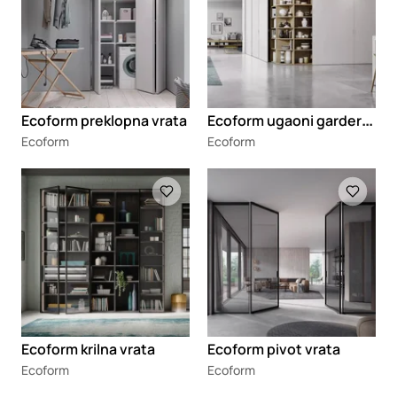
E
coform ugaoni garderoberi
Ecoform preklopna vrata
Ecoform
Ecoform
Loading
Loading
Ecoform krilna vrata
Ecoform pivot vrata
Ecoform
Ecoform