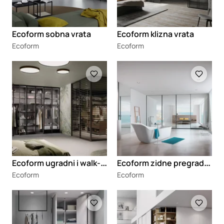
Ecoform sobna vrata
Ecoform klizna vrata
Ecoform
Ecoform
Loading
Loading
E
coform ugradni i walk-in garderoberi
E
coform zidne pregrade staklo-aluminijum
Ecoform
Ecoform
Loading
Loading