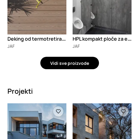
D
eking od termotretiranog drveta
H
PL kompakt ploče za enterijer
JAF
JAF
Vidi sve proizvode
Projekti
Loading
Loading