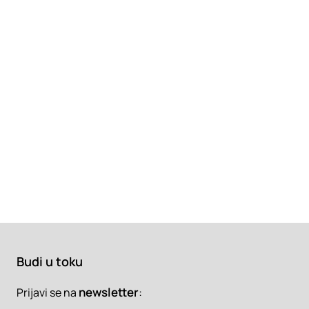
Budi u toku
newsletter
:
Prijavi se na