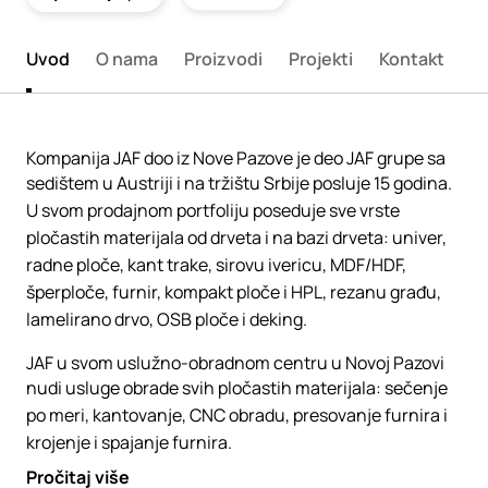
Uvod
O nama
Proizvodi
Projekti
Kontakt
Kompanija JAF doo iz Nove Pazove je deo JAF grupe sa
sedištem u Austriji i na tržištu Srbije posluje 15 godina.
U svom prodajnom portfoliju poseduje sve vrste
pločastih materijala od drveta i na bazi drveta: univer,
radne ploče, kant trake, sirovu ivericu, MDF/HDF,
šperploče, furnir, kompakt ploče i HPL, rezanu građu,
lamelirano drvo, OSB ploče i deking.
JAF u svom uslužno-obradnom centru u Novoj Pazovi
nudi usluge obrade svih pločastih materijala: sečenje
po meri, kantovanje, CNC obradu, presovanje furnira i
krojenje i spajanje furnira.
Pročitaj više