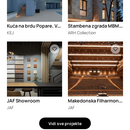
K
uća na brdu Popare, Valjevo
S
tambena zgrada MBM23
KEJ
ARH Collection
Loading
Loading
M
akedonska Filharmonija
JAF Showroom
JAF
JAF
Vidi sve projekte