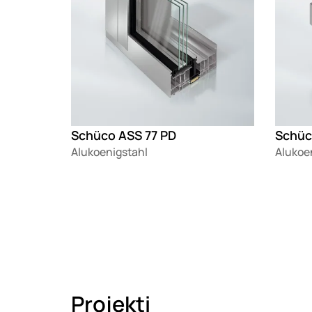
Schüco ASS 77 PD
Schüc
Alukoenigstahl
Alukoe
Projekti