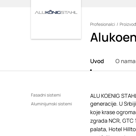
Profesionalci
Proizvođ
Loading
Alukoen
Uvod
O nama
Fasadni sistemi
ALU KOENIG STAHL 
generacije. U Srbi
Aluminijumski sistemi
koje krase ogroman 
zgrada NCR, GTC 19
palata, Hotel Hillt