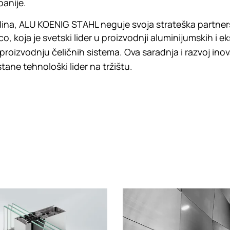
panije.
dina, ALU KOENIG STAHL neguje svoja strateška partner
 koja je svetski lider u proizvodnji aluminijumskih i ek
 proizvodnju čeličnih sistema. Ova saradnja i razvoj in
ne tehnološki lider na tržištu.
g
Loading