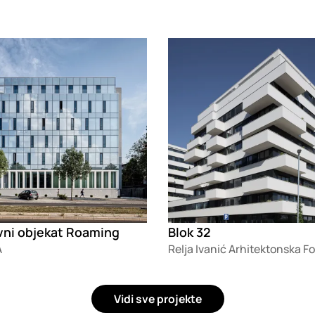
g
Loading
vni objekat Roaming
Blok 32
A
Vidi sve projekte