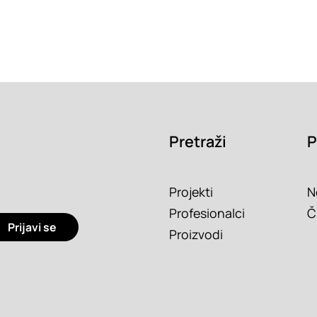
Pretraži
P
Projekti
N
Profesionalci
Č
Prijavi se
Proizvodi