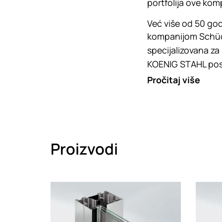
portfolija ove kom
Već više od 50 go
kompanijom Schüco,
specijalizovana za
KOENIG STAHL posta
Pročitaj više
Proizvodi
Loading
Loadin