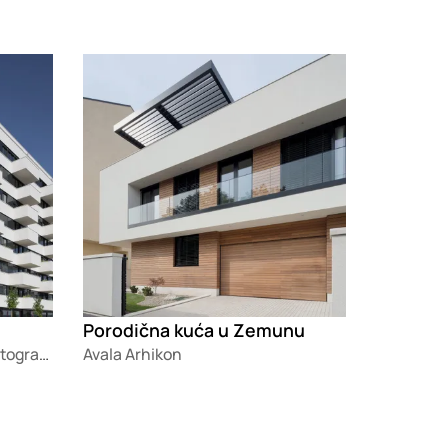
Loading
Porodična kuća u Zemunu
Relja Ivanić Arhitektonska Fotografija
Avala Arhikon