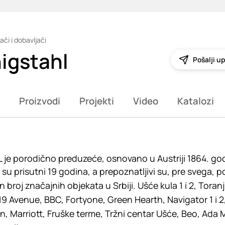
ači i dobavljači
igstahl
Pošalji up
Proizvodi
Projekti
Video
Katalozi
je porodično preduzeće, osnovano u Austriji 1864. godi
ji su prisutni 19 godina, a prepoznatljivi su, pre svega
broj značajnih objekata u Srbiji. Ušće kula 1 i 2, Toranj
 Avenue, BBC, Fortyone, Green Hearth, Navigator 1 i 2
on, Marriott, Fruške terme, Tržni centar Ušće, Beo, Ada 