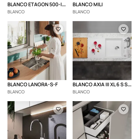
B
LANCO ETAGON 500-IF/A
BLANCO MILI
BLANCO
BLANCO
Loading
Loading
B
LANCO AXIA III XL 6 S Silgranit
BLANCO LANORA-S-F
BLANCO
BLANCO
Loading
Loading