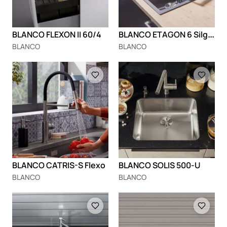
B
LANCO ETAGON 6 Silgranit
BLANCO FLEXON II 60/4
BLANCO
BLANCO
Loading
Loading
BLANCO CATRIS-S Flexo
BLANCO SOLIS 500-U
BLANCO
BLANCO
Loading
Loading