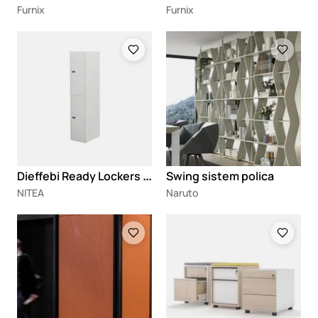
Furnix
Furnix
Loading
Loading
D
ieffebi Ready Lockers ormarići
Swing sistem polica
NITEA
Naruto
Loading
Loading