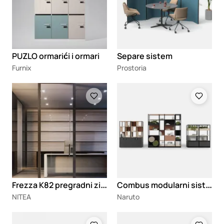
PUZLO ormarići i ormari
Separe sistem
Furnix
Prostoria
Loading
Loading
F
rezza K82 pregradni zidovi
C
ombus modularni sistem polica
NITEA
Naruto
Loading
Loading