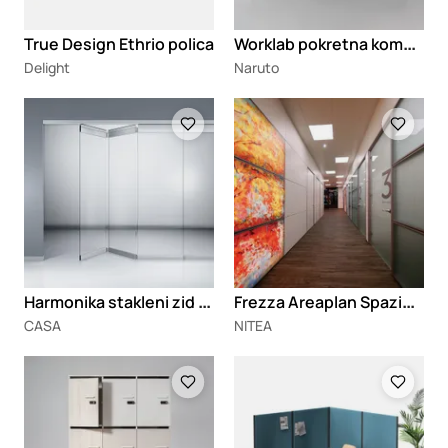
W
orklab pokretna komoda
True Design Ethrio polica
Delight
Naruto
Loading
Loading
H
armonika stakleni zid FSW
F
rezza Areaplan Spazio pregradni zidovi
CASA
NITEA
Loading
Loading