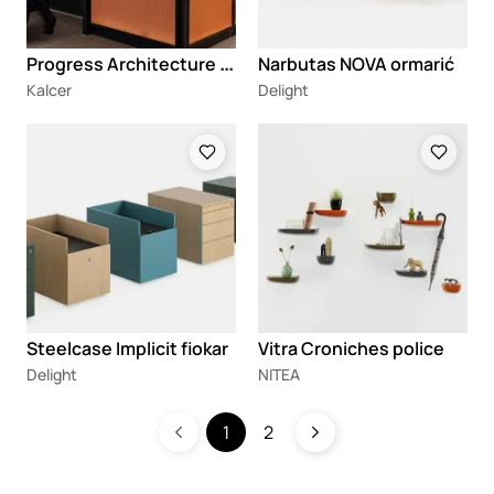
P
rogress Architecture zidna pletena mreža Aries OL P01415
Narbutas NOVA ormarić
Kalcer
Delight
Loading
Loading
Steelcase Implicit fiokar
Vitra Croniches police
Delight
NITEA
1
2