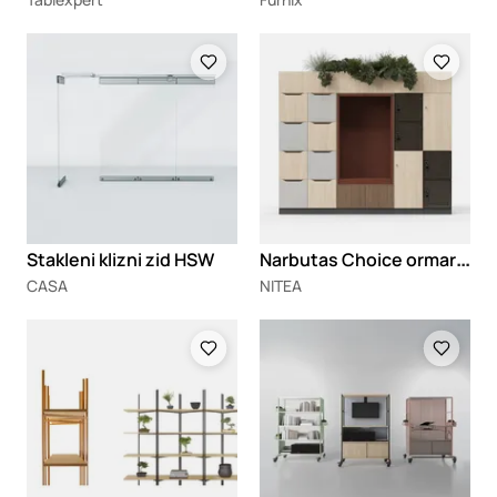
Loading
Loading
N
arbutas Choice ormarići
Stakleni klizni zid HSW
CASA
NITEA
Loading
Loading