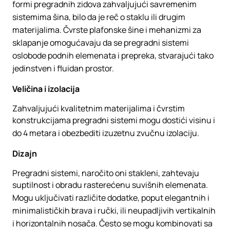
formi pregradnih zidova zahvaljujući savremenim
sistemima šina, bilo da je reč o staklu ili drugim
materijalima. Čvrste plafonske šine i mehanizmi za
sklapanje omogućavaju da se pregradni sistemi
oslobode podnih elemenata i prepreka, stvarajući tako
jedinstven i fluidan prostor.
Veličina i izolacija
Zahvaljujući kvalitetnim materijalima i čvrstim
konstrukcijama pregradni sistemi mogu dostići visinu i
do 4 metara i obezbediti izuzetnu zvučnu izolaciju.
Dizajn
Pregradni sistemi, naročito oni stakleni, zahtevaju
suptilnost i obradu rasterećenu suvišnih elemenata.
Mogu uključivati različite dodatke, poput elegantnih i
minimalističkih brava i ručki, ili neupadljivih vertikalnih
i horizontalnih nosača. Često se mogu kombinovati sa