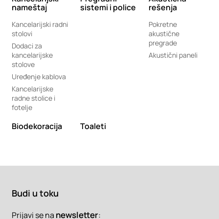
nameštaj
sistemi i police
rešenja
Kancelarijski radni
Pokretne
stolovi
akustične
pregrade
Dodaci za
kancelarijske
Akustični paneli
stolove
Uređenje kablova
Kancelarijske
radne stolice i
fotelje
Biodekoracija
Toaleti
Budi u toku
newsletter
:
Prijavi se na