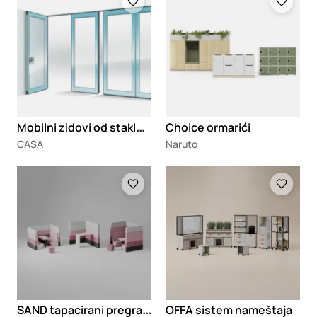
M
obilni zidovi od staklenih panela Visio 100
Choice ormarići
CASA
Naruto
Loading
Loading
S
AND tapacirani pregradni zidovi
OFFA sistem nameštaja