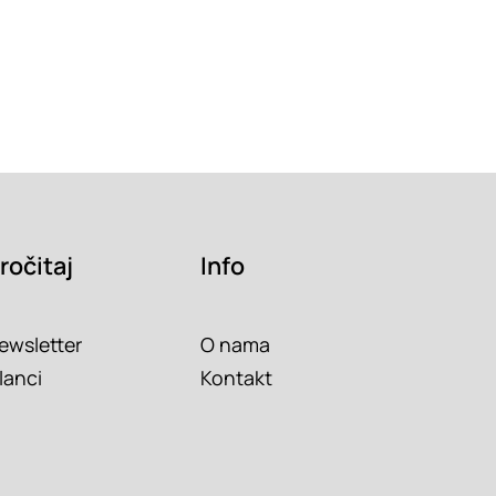
ročitaj
Info
ewsletter
O nama
lanci
Kontakt