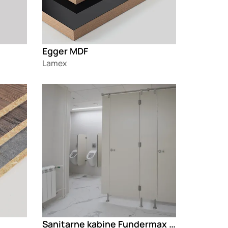
Egger MDF
Lamex
Loading
Sanitarne kabine Fundermax Compact