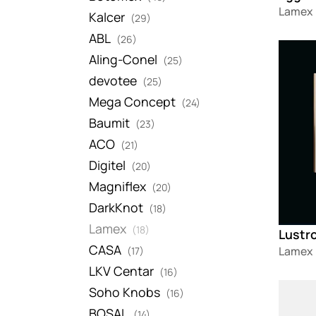
Lamex
Kalcer
(29)
ABL
(26)
Loadin
Aling-Conel
(25)
devotee
(25)
Mega Concept
(24)
Baumit
(23)
ACO
(21)
Digitel
(20)
Magniflex
(20)
DarkKnot
(18)
Lamex
(18)
Lustr
CASA
Lamex
(17)
LKV Centar
(16)
Loadin
Soho Knobs
(16)
BOSAL
(14)