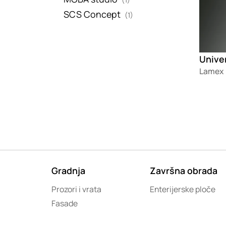
SCS Concept
(1)
Unive
Lamex
Gradnja
Završna obrada
Prozori i vrata
Enterijerske ploče
Fasade