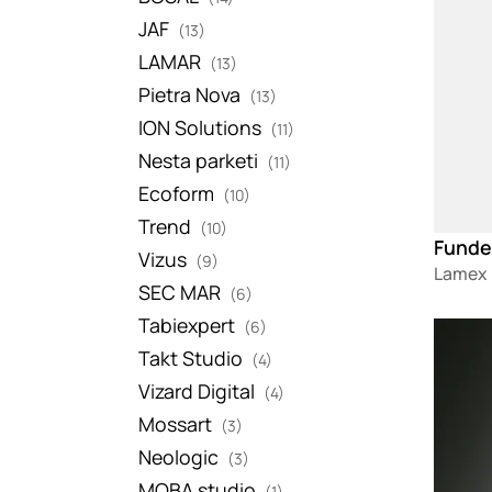
JAF
(13)
LAMAR
(13)
Pietra Nova
(13)
ION Solutions
(11)
Nesta parketi
(11)
Ecoform
(10)
Trend
(10)
Vizus
(9)
Lamex
SEC MAR
(6)
Tabiexpert
(6)
Loadin
Takt Studio
(4)
Vizard Digital
(4)
Mossart
(3)
Neologic
(3)
MOBA studio
(1)