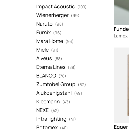
Impact Acoustic
(100)
Wienerberger
(99)
Naruto
(98)
Furnix
(96)
Lamex
Mara Home
(93)
Miele
(91)
Loadin
Alveus
(88)
Eterna Lines
(88)
BLANCO
(78)
Zumtobel Group
(62)
Alukoenigstahl
(49)
Kleemann
(43)
NEXE
(42)
Intra lighting
(41)
Egger
Botomex
(40)