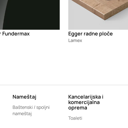
r Fundermax
Egger radne ploče
Lamex
Nameštaj
Kancelarijska i
komercijalna
Baštenski / spoljni
oprema
nameštaj
Toaleti