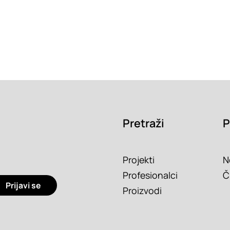
Pretraži
P
Projekti
N
Profesionalci
Č
Prijavi se
Proizvodi