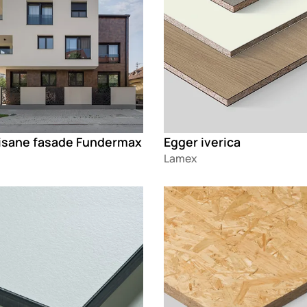
lisane fasade Fundermax
Egger iverica
Lamex
g
Loading