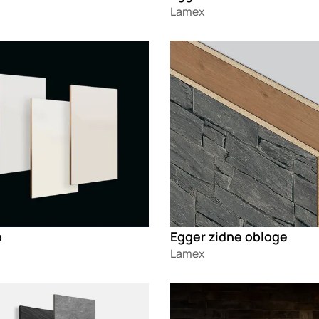
Lamex
g
Loading
o
Egger zidne obloge
Lamex
g
Loading