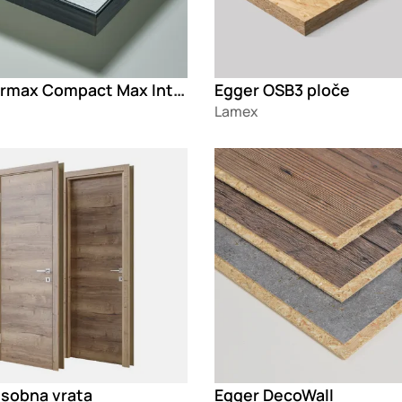
Fundermax Compact Max Interior
Egger OSB3 ploče
Lamex
g
Loading
 sobna vrata
Egger DecoWall