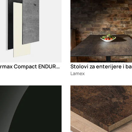
Fundermax Compact ENDURO Max Interior
Stolovi za enterijere i b
Lamex
g
Loading