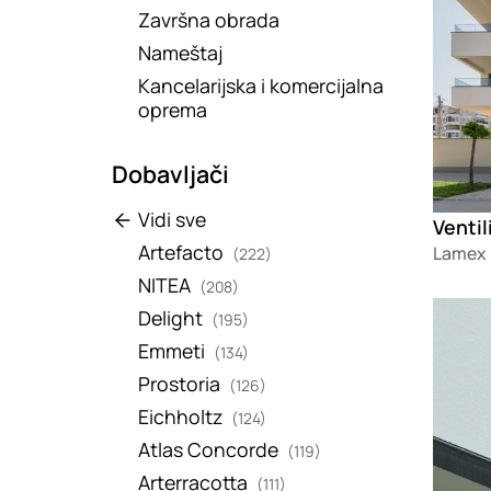
Završna obrada
Nameštaj
Kancelarijska i komercijalna
oprema
Dobavljači
Vidi sve
Venti
Artefacto
Lamex
(222)
NITEA
(208)
Loadin
Delight
(195)
Emmeti
(134)
Prostoria
(126)
Eichholtz
(124)
Atlas Concorde
(119)
Arterracotta
(111)