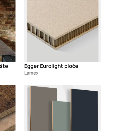
ašte
Egger Eurolight ploče
Lamex
Loading