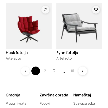
Loading
Loading
Husk fotelja
Fynn fotelja
Artefacto
Artefacto
1
2
3
10
Gradnja
Završna obrada
Nameštaj
Prozori i vrata
Podovi
Spavaća soba