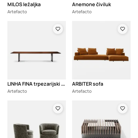
MILOS ležaljka
Anemone čiviluk
Artefacto
Artefacto
Loading
Loading
L
INHA FINA trpezarijski sto
ARBITER sofa
Artefacto
Artefacto
Loading
Loading