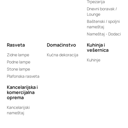
Trpezarija
Dnevni boravak /
Lounge
Baštenski / spoljni
nameštaj
Nameštaj - Dodaci
Rasveta
Domaćinstvo
Kuhinja i
vešernica
Zidne lampe
Kućna dekoracija
Kuhinje
Podne lampe
Stone lampe
Plafonska rasveta
Kancelarijska i
komercijalna
oprema
Kancelarijski
nameštaj