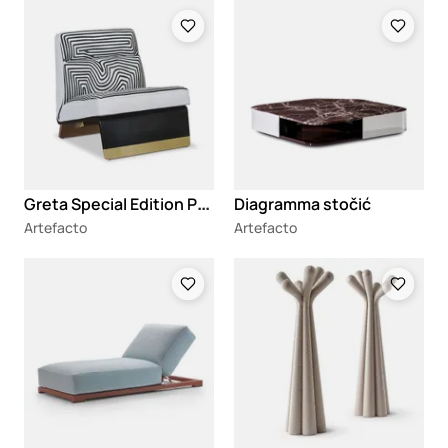
Loading
Loading
G
reta Special Edition Printed fotelja
Diagramma stočić
Artefacto
Artefacto
Loading
Loading