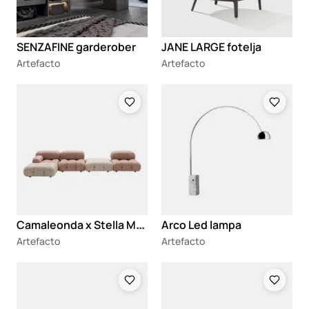
SENZAFINE garderober
JANE LARGE fotelja
Artefacto
Artefacto
Loading
Loading
C
amaleonda x Stella McCartney sofa
Arco Led lampa
Artefacto
Artefacto
Loading
Loading