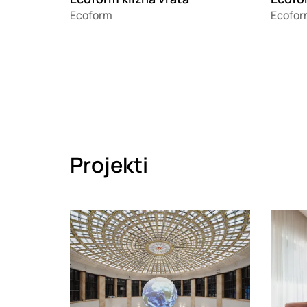
Ecoform
Ecofor
Projekti
Loading
Loadin