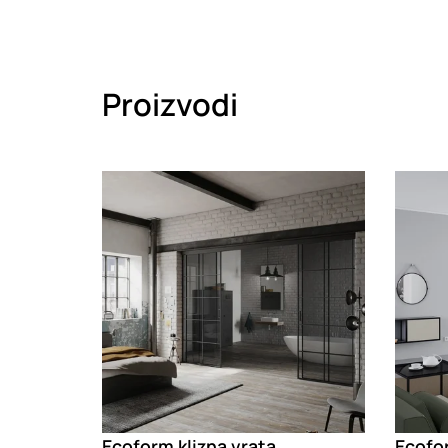
Proizvodi
Loading
Loadin
Ecoform klizna vrata
Ecofo