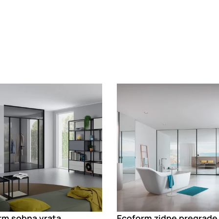
g
Loading
rm sobna vrata