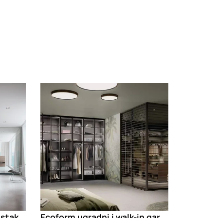
Loading
Ecoform zidne pregrade staklo-aluminijum
Ecoform ugradni i walk-in garderoberi