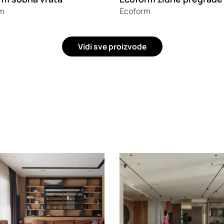
m
Ecoform
Vidi sve proizvode
g
Loading