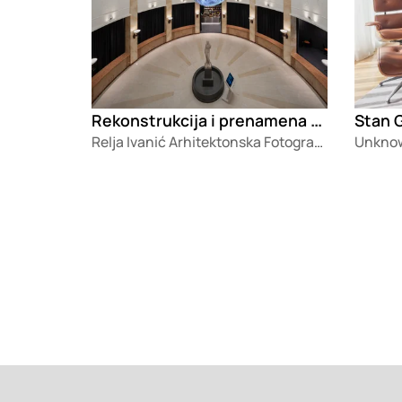
Rekonstrukcija i prenamena zgrade „Palata nauke”
Stan 
Relja Ivanić Arhitektonska Fotografija
Unknow