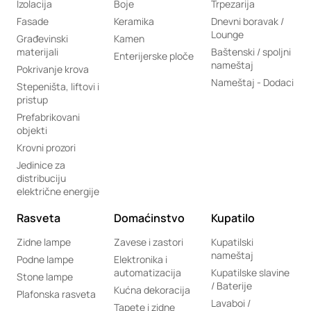
Izolacija
Boje
Trpezarija
Fasade
Keramika
Dnevni boravak /
Lounge
Građevinski
Kamen
materijali
Baštenski / spoljni
Enterijerske ploče
nameštaj
Pokrivanje krova
Nameštaj - Dodaci
Stepeništa, liftovi i
pristup
Prefabrikovani
objekti
Krovni prozori
Jedinice za
distribuciju
električne energije
Rasveta
Domaćinstvo
Kupatilo
Zidne lampe
Zavese i zastori
Kupatilski
nameštaj
Podne lampe
Elektronika i
automatizacija
Kupatilske slavine
Stone lampe
/ Baterije
Kućna dekoracija
Plafonska rasveta
Lavaboi /
Tapete i zidne