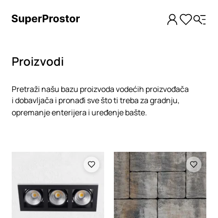
Proizvodi
Pretraži našu bazu proizvoda vodećih proizvođača
i dobavljača i pronađi sve što ti treba za gradnju,
opremanje enterijera i uređenje bašte.
Loading
Loading