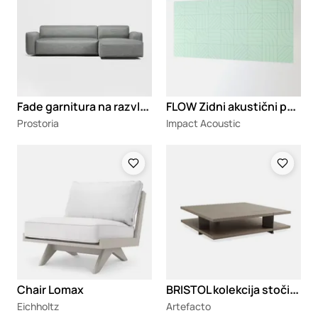
F
ade garnitura na razvlačenje
F
LOW Zidni akustični panel
Prostoria
Impact Acoustic
Loading
Loading
B
RISTOL kolekcija stočića
Chair Lomax
Eichholtz
Artefacto