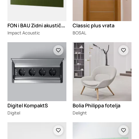
F
ON i BAU Zidni akustični paneli
Classic plus vrata
Impact Acoustic
BOSAL
Loading
Loading
Digitel KompaktS
Bolia Philippa fotelja
Digitel
Delight
Loading
Loading