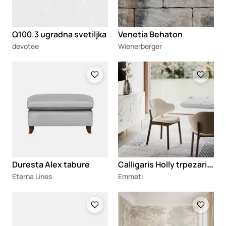
Q100.3 ugradna svetiljka
Venetia Behaton
devotee
Wienerberger
Loading
Loading
C
alligaris Holly trpezarijska stolica
Duresta Alex tabure
Eterna Lines
Emmeti
Loading
Loading