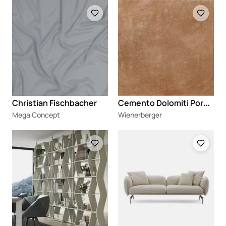
Loading
Loading
C
emento Dolomiti Porcelanske ploče
Christian Fischbacher
Mega Concept
Wienerberger
Loading
Loading