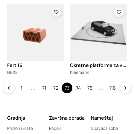
Loading
Loading
O
kretne platforme za vozila
Fert 16
NEXE
Kleemann
1
71
72
73
74
75
116
Gradnja
Završna obrada
Nameštaj
Prozori i vrata
Podovi
Spavaća soba