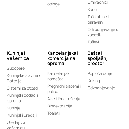
Umivaonici
obloge
Kade
Tuš kabine i
paravani
Odvodnjavanje u
kupatilu
Tuševi
Kuhinja i
Kancelarijska i
Bašta i
vešernica
komercijalna
spoljašnji
oprema
prostor
Sudopere
Kancelarijski
Popločavanje
Kuhinjske slavine /
nameštaj
Deking
Baterije
Pregradni sistemi i
Odvodnjavanje
Sistemi za otpad
police
Kuhinjski dodaci i
Akustična rešenja
oprema
Biodekoracija
Kuhinje
Toaleti
Kuhinjski uređaji
Uređaji za
vešernicu