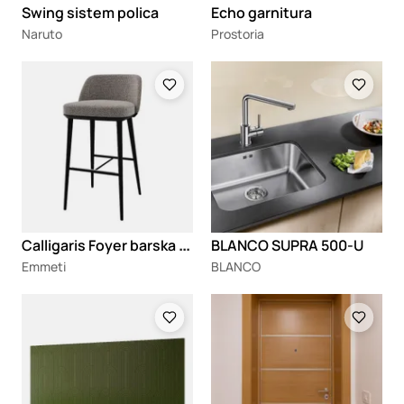
Swing sistem polica
Echo garnitura
Naruto
Prostoria
Loading
Loading
C
alligaris Foyer barska stolica
BLANCO SUPRA 500-U
Emmeti
BLANCO
Loading
Loading