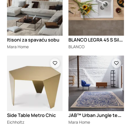
B
LANCO LEGRA 45 S Silgranit
Itisoni za spavaću sobu
Mara Home
BLANCO
Loading
Loading
J
AB™ Urban Jungle tepisi
Side Table Metro Chic
Eichholtz
Mara Home