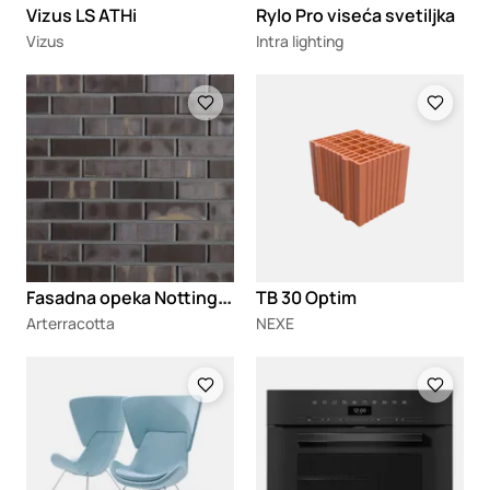
Vizus LS ATHi
Rylo Pro viseća svetiljka
Vizus
Intra lighting
Loading
Loading
F
asadna opeka Nottingham
TB 30 Optim
Arterracotta
NEXE
Loading
Loading