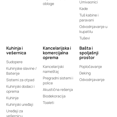
Umivaonici
obloge
Kade
Tuš kabine i
paravani
Odvodnjavanje u
kupatilu
Tuševi
Kuhinja i
Kancelarijska i
Bašta i
vešernica
komercijalna
spoljašnji
oprema
prostor
Sudopere
Kancelarijski
Popločavanje
Kuhinjske slavine /
nameštaj
Deking
Baterije
Pregradni sistemi i
Odvodnjavanje
Sistemi za otpad
police
Kuhinjski dodaci i
Akustična rešenja
oprema
Biodekoracija
Kuhinje
Toaleti
Kuhinjski uređaji
Uređaji za
vešernicu