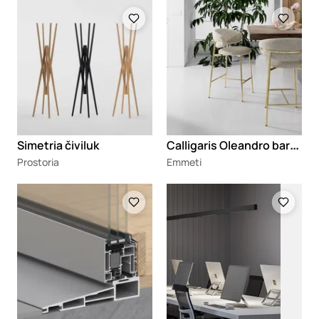
Loading
Loading
C
alligaris Oleandro barska stolica
Simetria čiviluk
Prostoria
Emmeti
Loading
Loading