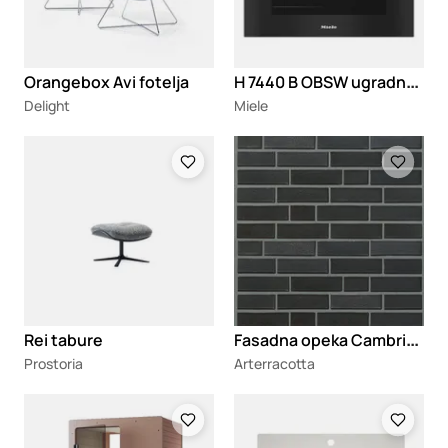
H
7440 B OBSW ugradna kompaktna rerna
Orangebox Avi fotelja
Delight
Miele
Loading
Loading
F
asadna opeka Cambridge
Rei tabure
Prostoria
Arterracotta
Loading
Loading