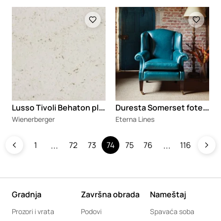
Loading
Loading
L
usso Tivoli Behaton ploče
D
uresta Somerset fotelja
Wienerberger
Eterna Lines
1
72
73
74
75
76
116
Gradnja
Završna obrada
Nameštaj
Prozori i vrata
Podovi
Spavaća soba