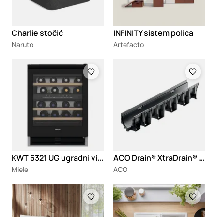
Charlie stočić
INFINITY sistem polica
Naruto
Artefacto
Loading
Loading
K
WT 6321 UG ugradni vinski frižider
A
CO Drain® XtraDrain® kanali za odvodnjavanje
Miele
ACO
Loading
Loading