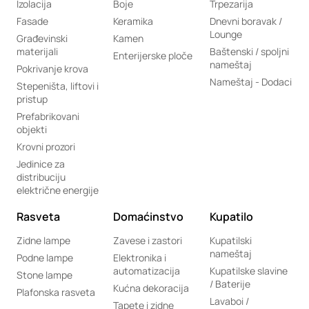
Izolacija
Boje
Trpezarija
Fasade
Keramika
Dnevni boravak /
Lounge
Građevinski
Kamen
materijali
Baštenski / spoljni
Enterijerske ploče
nameštaj
Pokrivanje krova
Nameštaj - Dodaci
Stepeništa, liftovi i
pristup
Prefabrikovani
objekti
Krovni prozori
Jedinice za
distribuciju
električne energije
Rasveta
Domaćinstvo
Kupatilo
Zidne lampe
Zavese i zastori
Kupatilski
nameštaj
Podne lampe
Elektronika i
automatizacija
Kupatilske slavine
Stone lampe
/ Baterije
Kućna dekoracija
Plafonska rasveta
Lavaboi /
Tapete i zidne