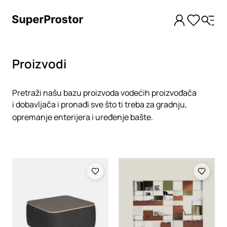
Proizvodi
Pretraži našu bazu proizvoda vodećih proizvođača
i dobavljača i pronađi sve što ti treba za gradnju,
opremanje enterijera i uređenje bašte.
Loading
Loading