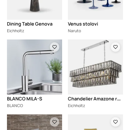
Dining Table Genova
Venus stolovi
Eichholtz
Naruto
Loading
Loading
C
handelier Amazone rectangular
BLANCO MILA-S
BLANCO
Eichholtz
Loading
Loading