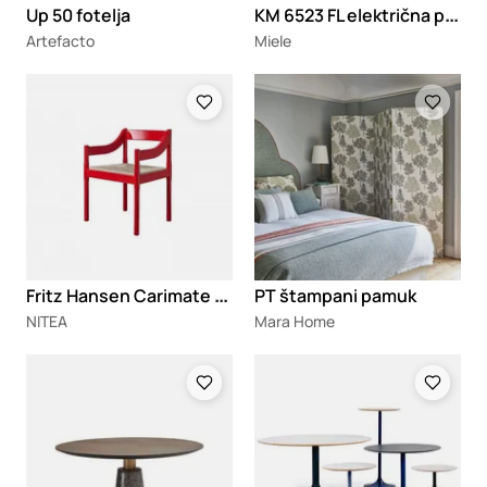
K
M 6523 FL električna ploča za kuvanje
Up 50 fotelja
Artefacto
Miele
Loading
Loading
F
ritz Hansen Carimate fotelja
PT štampani pamuk
NITEA
Mara Home
Loading
Loading