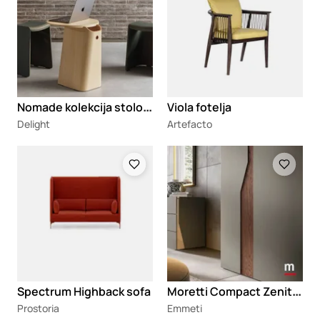
N
omade kolekcija stolova
Viola fotelja
Delight
Artefacto
Loading
Loading
M
oretti Compact Zenith S156 ormar
Spectrum Highback sofa
Prostoria
Emmeti