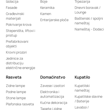
Izolacija
Boje
Trpezarija
Fasade
Keramika
Dnevni boravak /
Lounge
Građevinski
Kamen
materijali
Baštenski / spoljni
Enterijerske ploče
nameštaj
Pokrivanje krova
Nameštaj - Dodaci
Stepeništa, liftovi i
pristup
Prefabrikovani
objekti
Krovni prozori
Jedinice za
distribuciju
električne energije
Rasveta
Domaćinstvo
Kupatilo
Zidne lampe
Zavese i zastori
Kupatilski
nameštaj
Podne lampe
Elektronika i
automatizacija
Kupatilske slavine
Stone lampe
/ Baterije
Kućna dekoracija
Plafonska rasveta
Lavaboi /
Tapete i zidne