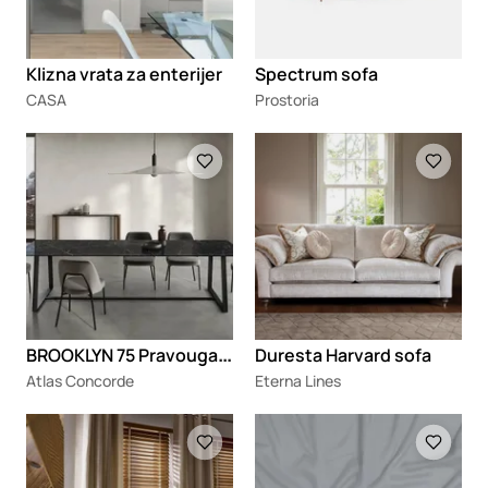
Klizna vrata za enterijer
Spectrum sofa
CASA
Prostoria
Loading
Loading
B
ROOKLYN 75 Pravougaoni sto sa pločom od porcelanskog kamena
Duresta Harvard sofa
Atlas Concorde
Eterna Lines
Loading
Loading