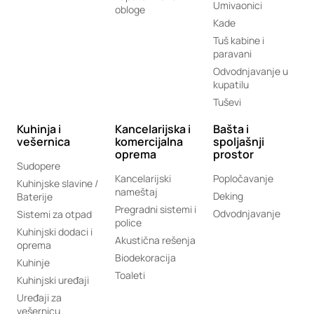
Umivaonici
obloge
Kade
Tuš kabine i
paravani
Odvodnjavanje u
kupatilu
Tuševi
Kuhinja i
Kancelarijska i
Bašta i
vešernica
komercijalna
spoljašnji
oprema
prostor
Sudopere
Kancelarijski
Popločavanje
Kuhinjske slavine /
nameštaj
Deking
Baterije
Pregradni sistemi i
Odvodnjavanje
Sistemi za otpad
police
Kuhinjski dodaci i
Akustična rešenja
oprema
Biodekoracija
Kuhinje
Toaleti
Kuhinjski uređaji
Uređaji za
vešernicu