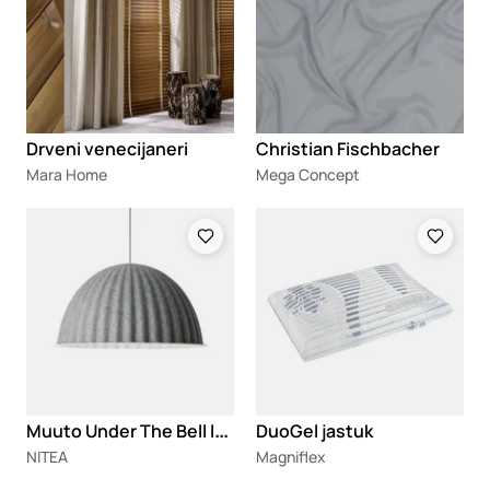
Drveni venecijaneri
Christian Fischbacher
Mara Home
Mega Concept
Loading
Loading
M
uuto Under The Bell luster
DuoGel jastuk
NITEA
Magniflex