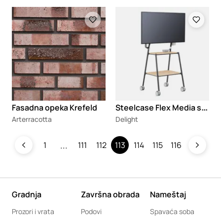
Loading
Loading
S
teelcase Flex Media stalak
Fasadna opeka Krefeld
Arterracotta
Delight
1
111
112
113
114
115
116
Gradnja
Završna obrada
Nameštaj
Prozori i vrata
Podovi
Spavaća soba