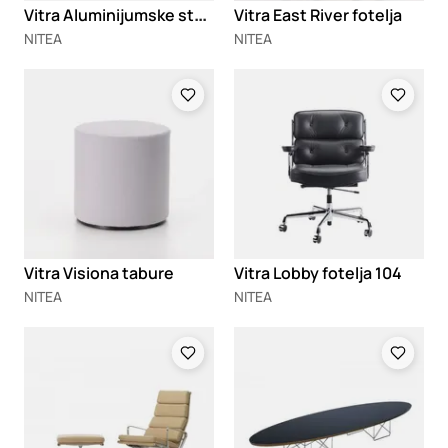
V
itra Aluminijumske stolice 117/118/119
Vitra East River fotelja
NITEA
NITEA
Loading
Loading
Vitra Visiona tabure
Vitra Lobby fotelja 104
NITEA
NITEA
Loading
Loading