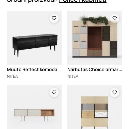
Loading
Loading
N
arbutas Choice ormarići
Muuto Reflect komoda
NITEA
NITEA
Loading
Loading