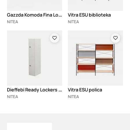
G
azzda Komoda Fina Lowboard 160
Vitra ESU biblioteka
NITEA
NITEA
Loading
Loading
D
ieffebi Ready Lockers ormarići
Vitra ESU polica
NITEA
NITEA
Loading