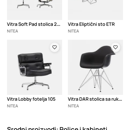
V
itra Soft Pad stolica 222/223
Vitra Eliptični sto ETR
NITEA
NITEA
Loading
Loading
V
itra DAR stolica sa rukonaslonima
Vitra Lobby fotelja 105
NITEA
NITEA
Srodni proizvodi:
Police i kabineti