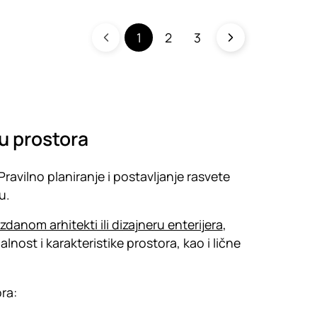
1
2
3
ju prostora
 Pravilno planiranje i postavljanje rasvete
mu.
danom arhitekti ili dizajneru enterijera
,
alnost i karakteristike prostora, kao i lične
ra: