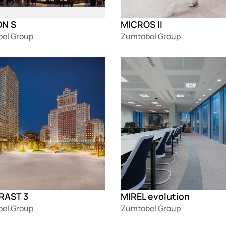
N S
MICROS II
el Group
Zumtobel Group
g
Loading
RAST 3
MIREL evolution
el Group
Zumtobel Group