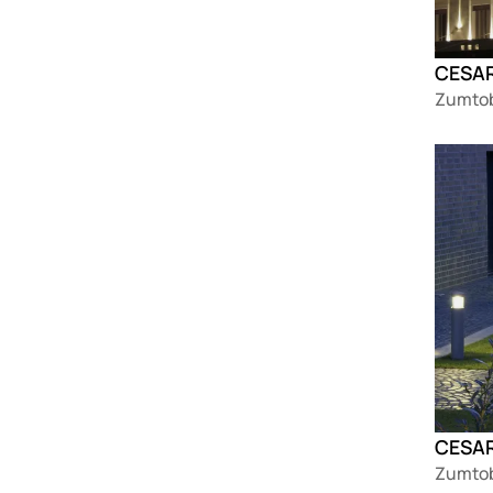
CESA
Zumtob
Loadin
CESAR
Zumtob