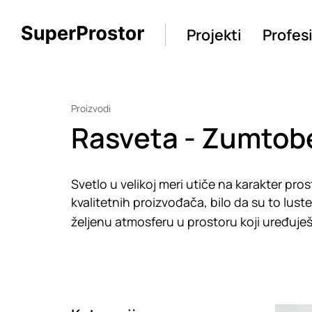
Projekti
Profes
Proizvodi
Rasveta - Zumtob
Svetlo u velikoj meri utiče na karakter pro
kvalitetnih proizvođača, bilo da su to luster
željenu atmosferu u prostoru koji uređuješ
Loadin