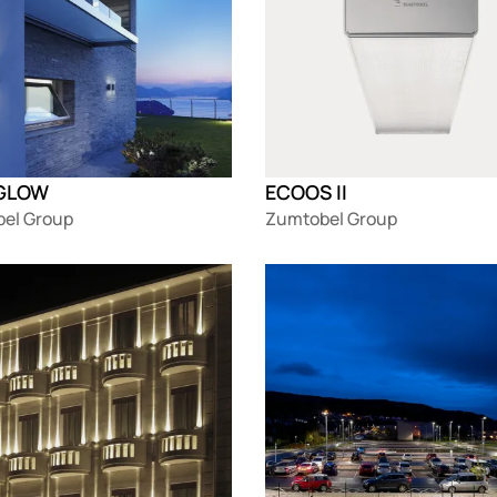
 GLOW
ECOOS II
el Group
Zumtobel Group
g
Loading