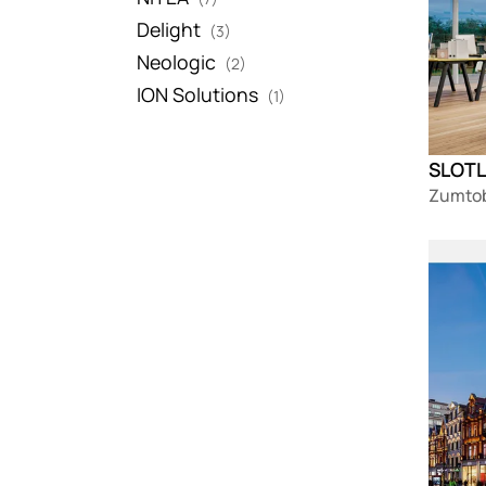
Delight
(3)
Neologic
(2)
ION Solutions
(1)
SLOTLI
Zumtob
Loadin