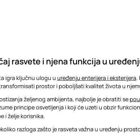
aj rasvete i njena funkcija u uređen
a igra ključnu ulogu u
uređenju enterijera i eksterijera
.
ransformisati prostor i poboljšati kvalitet života u nje
ostizanja željenog ambijenta, najbolje je obratiti se
pouz
azume principe osvetljenja i koji će uzeti u obzir funkcion
 i želje korisnika.
koliko razloga zašto je rasveta važna u uređenju prosto