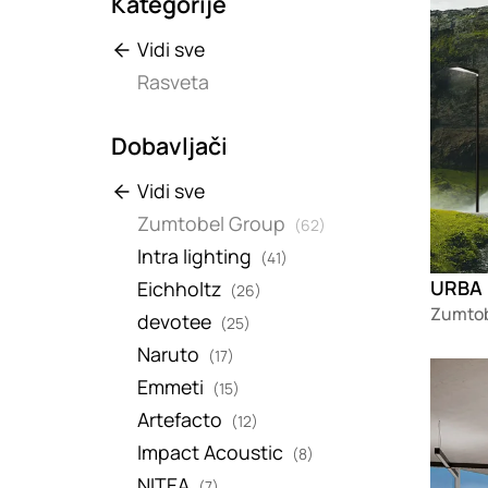
Kategorije
Vidi sve
Rasveta
Dobavljači
Vidi sve
Zumtobel Group
(62)
Intra lighting
(41)
URBA
Eichholtz
(26)
Zumtob
devotee
(25)
Naruto
(17)
Loadin
Emmeti
(15)
Artefacto
(12)
Impact Acoustic
(8)
NITEA
(7)