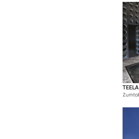
Loadin
TEELA
Zumtob
Loadin