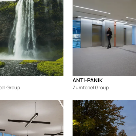
ANTI-PANIK
el Group
Zumtobel Group
g
Loading