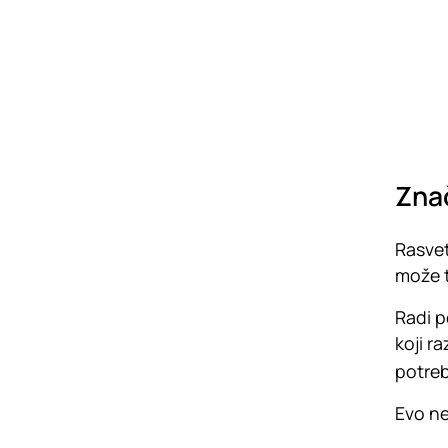
Znač
Rasvet
može t
Radi p
koji r
potrebe
Evo ne