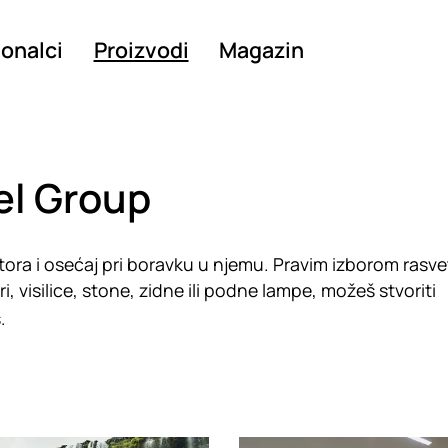
ionalci
Proizvodi
Magazin
el Group
stora i osećaj pri boravku u njemu. Pravim izborom rasv
i, visilice, stone, zidne ili podne lampe, možeš stvoriti
.
g
Loading