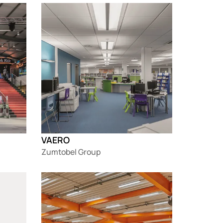
Loading
VAERO
Zumtobel Group
Loading