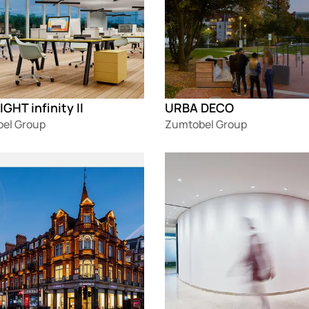
GHT infinity II
URBA DECO
el Group
Zumtobel Group
g
Loading