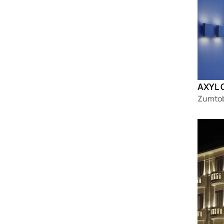
AXYL
Zumtob
Loadin