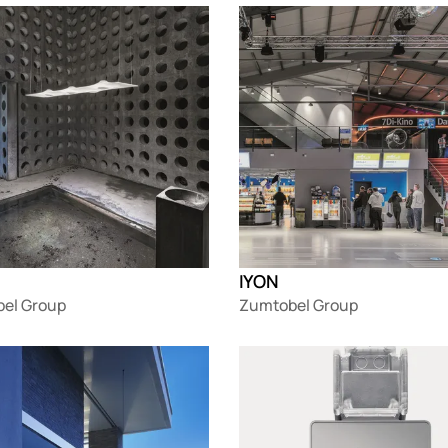
g
Loading
IYON
el Group
Zumtobel Group
g
Loading