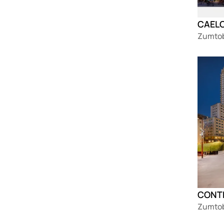
CAELO
Zumtob
Loadin
CONT
Zumtob