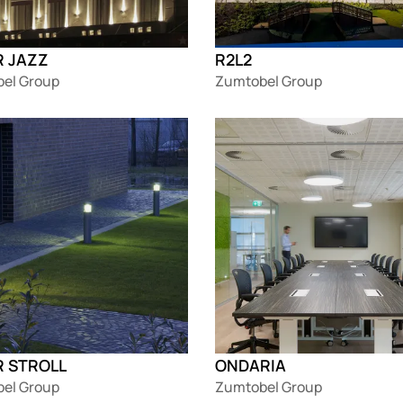
R JAZZ
R2L2
el Group
Zumtobel Group
g
Loading
 STROLL
ONDARIA
el Group
Zumtobel Group