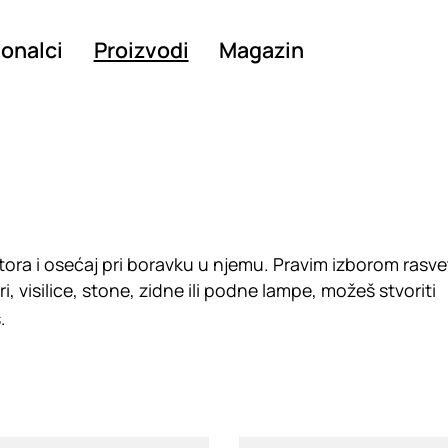
ionalci
Proizvodi
Magazin
stora i osećaj pri boravku u njemu. Pravim izborom rasv
i, visilice, stone, zidne ili podne lampe, možeš stvoriti
.
g
Loading