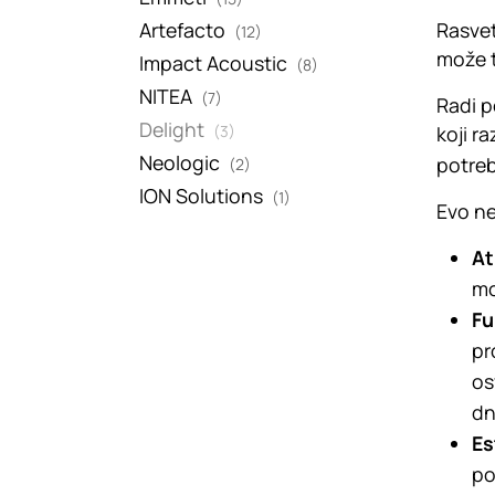
Artefacto
Rasvet
(12)
može t
Impact Acoustic
(8)
NITEA
(7)
Radi p
Delight
(3)
koji r
Neologic
potrebe
(2)
ION Solutions
(1)
Evo ne
At
mo
Fu
pr
os
dn
Es
po