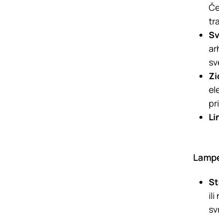
Če
tr
Sv
ar
sv
Zi
el
pr
Li
Lamp
St
il
sv