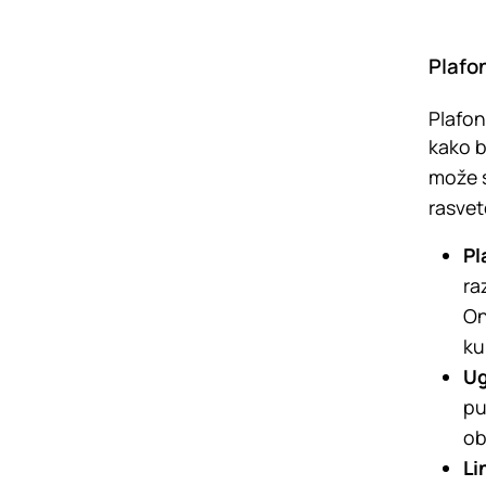
Plafo
Plafon
kako b
može s
rasvet
Pl
ra
On
ku
Ug
pu
ob
Li