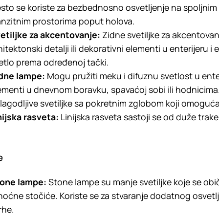
sto se koriste za bezbednosno osvetljenje na spoljnim zi
anzitnim prostorima poput holova.
etiljke za akcentovanje:
Zidne svetiljke za akcentovanj
hitektonski detalji ili dekorativni elementi u enterijeru
etlo prema određenoj tački.
dne lampe:
Mogu pružiti meku i difuznu svetlost u enter
ementi u dnevnom boravku, spavaćoj sobi ili hodnicima.
ilagodljive svetiljke sa pokretnim zglobom koji omoguć
nijska rasveta:
Linijska rasveta sastoji se od duže trake
e
one lampe:
Stone lampe su manje svetiljke
koje se obi
i noćne stočiće. Koriste se za stvaranje dodatnog osvetlje
rhe.