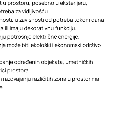
t u prostoru, posebno u eksterijeru,
reba za vidljivošću.
ivnosti, u zavisnosti od potreba tokom dana
ja ili imaju dekorativnu funkciju.
u potrošnje električne energije.
enja može biti ekološki i ekonomski održivo
ticanje određenih objekata, umetničkih
ici prostora.
azdvajanju različitih zona u prostorima
e.