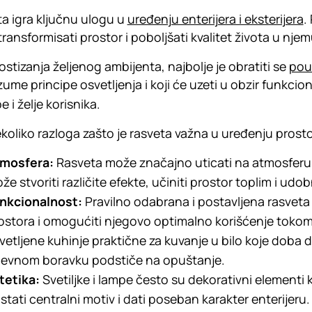
a igra ključnu ulogu u
uređenju enterijera i eksterijera
.
ransformisati prostor i poboljšati kvalitet života u nje
ostizanja željenog ambijenta, najbolje je obratiti se
pouz
azume principe osvetljenja i koji će uzeti u obzir funkcion
 i želje korisnika.
koliko razloga zašto je rasveta važna u uređenju prosto
mosfera:
Rasveta može značajno uticati na atmosferu 
že stvoriti različite efekte, učiniti prostor toplim i udo
nkcionalnost:
Pravilno odabrana i postavljena rasvet
ostora i omogućiti njegovo optimalno korišćenje tokom 
vetljene kuhinje praktične za kuvanje u bilo koje doba 
evnom boravku podstiče na opuštanje.
tetika:
Svetiljke i lampe često su dekorativni elementi
stati centralni motiv i dati poseban karakter enterijeru.