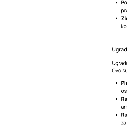
Po
pr
Zi
ko
Ugrad
Ugradn
Ovo su
Pl
os
Ra
am
Ra
za