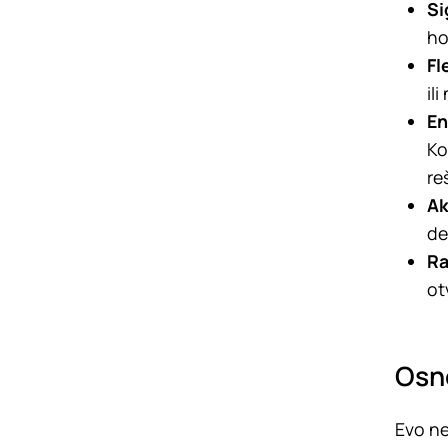
Si
ho
Fl
il
En
Ko
re
Ak
de
Ra
ot
Osno
Evo ne