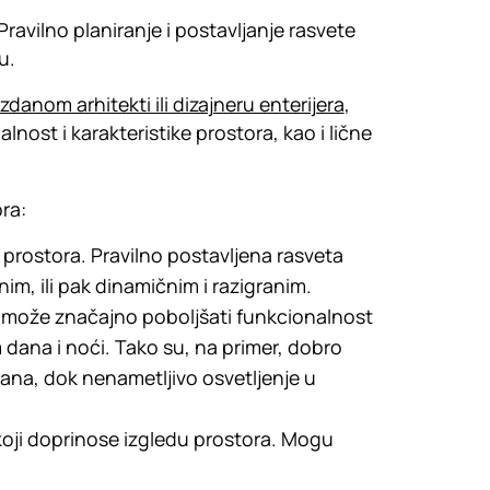
 Pravilno planiranje i postavljanje rasvete
mu.
danom arhitekti ili dizajneru enterijera
,
alnost i karakteristike prostora, kao i lične
ra:
prostora. Pravilno postavljena rasveta
bnim, ili pak dinamičnim i razigranim.
a može značajno poboljšati funkcionalnost
dana i noći. Tako su, na primer, dobro
dana, dok nenametljivo osvetljenje u
 koji doprinose izgledu prostora. Mogu