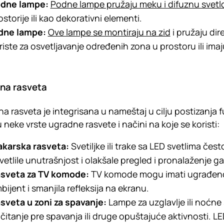
dne lampe:
Podne lampe pružaju meku i difuznu svetl
ostorije ili kao dekorativni elementi.
dne lampe:
Ove lampe se montiraju na zid
i pružaju dir
riste za osvetljavanje određenih zona u prostoru ili im
na rasveta
a rasveta je integrisana u nameštaj u cilju postizanja f
 neke vrste ugradne rasvete i načini na koje se koristi:
akarska rasveta:
Svetiljke ili trake sa LED svetlima čes
vetlile unutrašnjost i olakšale pregled i pronalaženje 
sveta za TV komode:
TV komode mogu imati ugrađeno o
bijent i smanjila refleksija na ekranu.
sveta u zoni za spavanje:
Lampe za uzglavlje ili noćne
 čitanje pre spavanja ili druge opuštajuće aktivnosti. LE