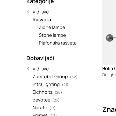
Kategorije
Vidi sve
Rasveta
Zidne lampe
Stone lampe
Plafonska rasveta
Dobavljači
Bolia 
Vidi sve
Delight
Zumtobel Group
(62)
Intra lighting
(41)
Eichholtz
(26)
devotee
(25)
Naruto
Znač
(17)
Emmeti
(15)