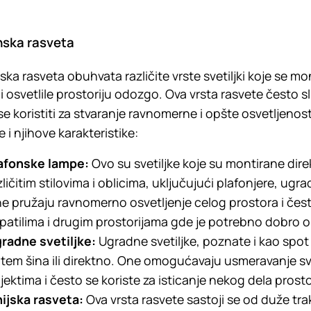
nska rasveta
ska rasveta obuhvata različite vrste svetiljki koje se mo
i osvetlile prostoriju odozgo. Ova vrsta rasvete često slu
e koristiti za stvaranje ravnomerne i opšte osvetljenosti
e i njihove karakteristike:
afonske lampe:
Ovo su svetiljke koje su montirane dir
zličitim stilovima i oblicima, uključujući plafonjere, ugra
e pružaju ravnomerno osvetljenje celog prostora i čest
patilima i drugim prostorijama gde je potrebno dobro o
radne svetiljke:
Ugradne svetiljke, poznate i kao spot sv
tem šina ili direktno. One omogućavaju usmeravanje sv
jektima i često se koriste za isticanje nekog dela prosto
nijska rasveta:
Ova vrsta rasvete sastoji se od duže tra