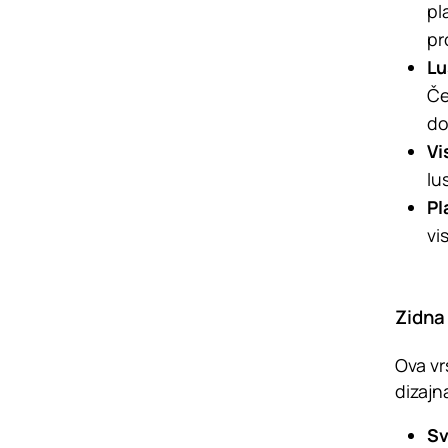
pl
pro
Lu
Če
do
Vi
lu
Pl
vi
Zidna
Ova vr
dizajn
Sv