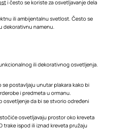
ost
i često se koriste za osvetljavanje dela
ektnu ili ambijentalnu svetlost. Često se
aju dekorativnu namenu.
unkcionalnog ili dekorativnog osvetljenja.
to se postavljaju unutar plakara kako bi
garderobe i predmeta u ormanu.
svetljenje da bi se stvorio određeni
 stočiće osvetljavaju prostor oko kreveta
D trake ispod ili iznad kreveta pružaju