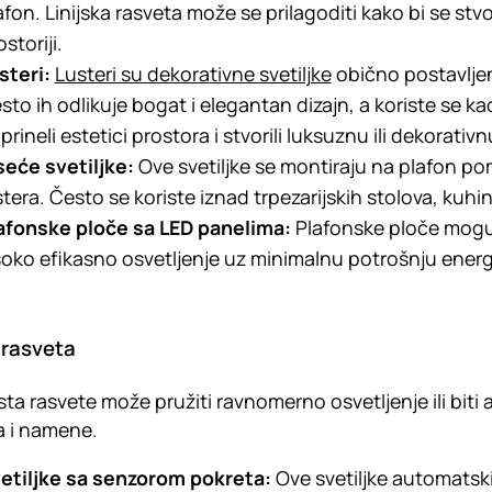
afon. Linijska rasveta može se prilagoditi kako bi se stvo
storiji.
steri:
Lusteri su dekorativne svetiljke
obično postavljene
sto ih odlikuje bogat i elegantan dizajn, a koriste se ka
prineli estetici prostora i stvorili luksuznu ili dekorati
seće svetiljke:
Ove svetiljke se montiraju na plafon pom
stera. Često se koriste iznad trpezarijskih stolova, kuhin
afonske ploče sa LED panelima:
Plafonske ploče mogu 
soko efikasno osvetljenje uz minimalnu potrošnju energi
 rasveta
sta rasvete može pružiti ravnomerno osvetljenje ili biti
a i namene.
etiljke sa senzorom pokreta:
Ove svetiljke automatski