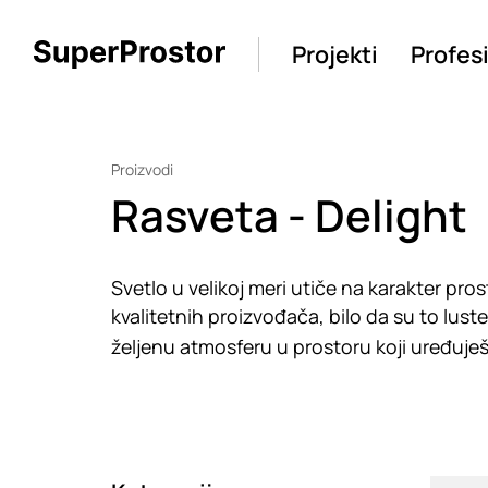
Projekti
Profes
Proizvodi
Rasveta - Delight
Svetlo u velikoj meri utiče na karakter pro
kvalitetnih proizvođača, bilo da su to luster
željenu atmosferu u prostoru koji uređuješ
Loadin