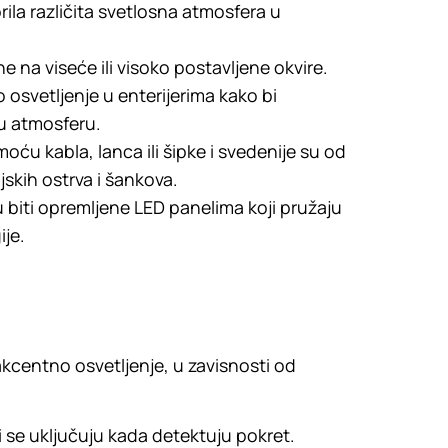
rila različita svetlosna atmosfera u
 na viseće ili visoko postavljene okvire.
o osvetljenje u enterijerima kako bi
vnu atmosferu.
oću kabla, lanca ili šipke i svedenije su od
jskih ostrva i šankova.
biti opremljene LED panelima koji pružaju
je.
 akcentno osvetljenje, u zavisnosti od
 se uključuju kada detektuju pokret.