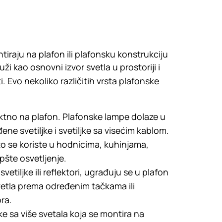
ntiraju na plafon ili plafonsku konstrukciju
ži kao osnovni izvor svetla u prostoriji i
. Evo nekoliko različitih vrsta plafonske
ektno na plafon. Plafonske lampe dolaze u
đene svetiljke i svetiljke sa visećim kablom.
o se koriste u hodnicima, kuhinjama,
pšte osvetljenje.
etiljke ili reflektori, ugrađuju se u plafon
etla prema određenim tačkama ili
ra.
ke sa više svetala koja se montira na