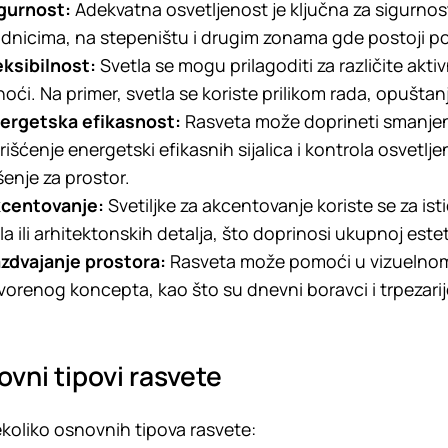
gurnost:
Adekvatna osvetljenost je ključna za sigurnos
dnicima, na stepeništu i drugim zonama gde postoji pot
eksibilnost:
Svetla se mogu prilagoditi za različite akt
i noći. Na primer, svetla se koriste prilikom rada, opuštan
ergetska efikasnost:
Rasveta može doprineti smanjenj
rišćenje energetski efikasnih sijalica i kontrola osvetlj
šenje za prostor.
centovanje:
Svetiljke za akcentovanje koriste se za is
la ili arhitektonskih detalja, što doprinosi ukupnoj estet
zdvajanje prostora:
Rasveta može pomoći u vizuelnom r
vorenog koncepta, kao što su dnevni boravci i trpezarij
vni tipovi rasvete
koliko osnovnih tipova rasvete: