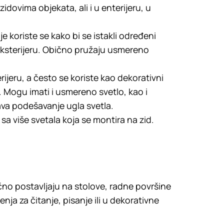
dovima objekata, ali i u enterijeru, u
e koriste se kako bi se istakli određeni
 i eksterijeru. Obično pružaju usmereno
ijeru, a često se koriste kao dekorativni
 Mogu imati i usmereno svetlo, kao i
ava podešavanje ugla svetla.
 sa više svetala koja se montira na zid.
čno postavljaju na stolove, radne površine
nja za čitanje, pisanje ili u dekorativne