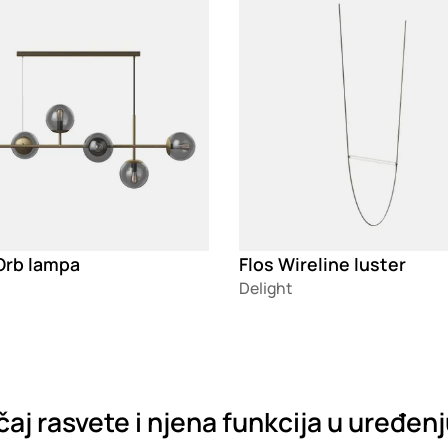
Orb lampa
Flos Wireline luster
Delight
aj rasvete i njena funkcija u uređen