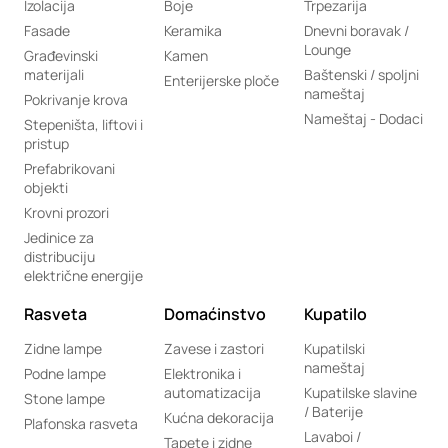
Izolacija
Boje
Trpezarija
Fasade
Keramika
Dnevni boravak /
Lounge
Građevinski
Kamen
materijali
Baštenski / spoljni
Enterijerske ploče
nameštaj
Pokrivanje krova
Nameštaj - Dodaci
Stepeništa, liftovi i
pristup
Prefabrikovani
objekti
Krovni prozori
Jedinice za
distribuciju
električne energije
Rasveta
Domaćinstvo
Kupatilo
Zidne lampe
Zavese i zastori
Kupatilski
nameštaj
Podne lampe
Elektronika i
automatizacija
Kupatilske slavine
Stone lampe
/ Baterije
Kućna dekoracija
Plafonska rasveta
Lavaboi /
Tapete i zidne