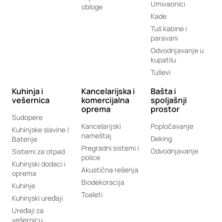
Umivaonici
obloge
Kade
Tuš kabine i
paravani
Odvodnjavanje u
kupatilu
Tuševi
Kuhinja i
Kancelarijska i
Bašta i
vešernica
komercijalna
spoljašnji
oprema
prostor
Sudopere
Kancelarijski
Popločavanje
Kuhinjske slavine /
nameštaj
Deking
Baterije
Pregradni sistemi i
Odvodnjavanje
Sistemi za otpad
police
Kuhinjski dodaci i
Akustična rešenja
oprema
Biodekoracija
Kuhinje
Toaleti
Kuhinjski uređaji
Uređaji za
vešernicu