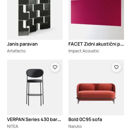
F
ACET Zidni akustični panel
Janis paravan
Artefacto
Impact Acoustic
Loading
Loading
V
ERPAN Series 430 barska stolica
Bold 0C95 sofa
NITEA
Naruto