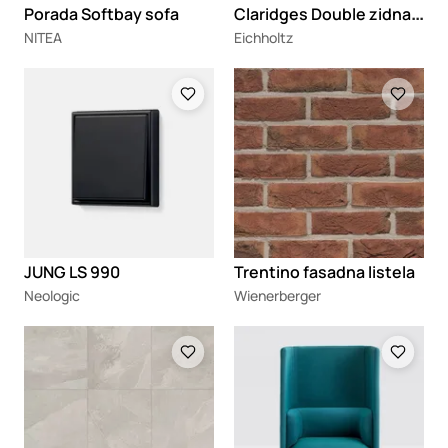
C
laridges Double zidna lampa
Porada Softbay sofa
NITEA
Eichholtz
Loading
Loading
JUNG LS 990
Trentino fasadna listela
Neologic
Wienerberger
Loading
Loading