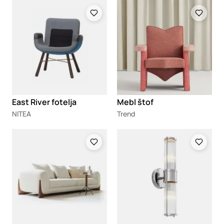
Loading
Loading
East River fotelja
Mebl štof
NITEA
Trend
Loading
Loading