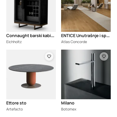
C
onnaught barski kabinet
E
NTICE Unutrašnje i spoljašnje zidne i podne ploče od porcelanskog kamena sa efektom drveta
Eichholtz
Atlas Concorde
Loading
Loading
Ettore sto
Milano
Artefacto
Botomex