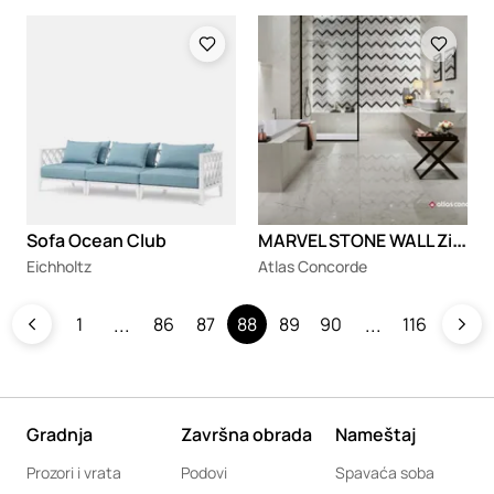
Loading
Loading
M
ARVEL STONE WALL Zidne obloge od porcelanskog kamena sa efektom mermera
Sofa Ocean Club
Eichholtz
Atlas Concorde
1
86
87
88
89
90
116
Gradnja
Završna obrada
Nameštaj
Prozori i vrata
Podovi
Spavaća soba