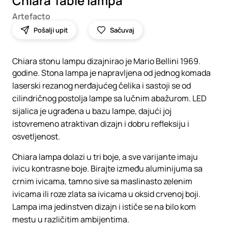
Chiara Table lampa
Artefacto
Pošalji upit
Sačuvaj
Chiara stonu lampu dizajnirao je Mario Bellini 1969.
godine. Stona lampa je napravljena od jednog komada
laserski rezanog nerđajućeg čelika i sastoji se od
cilindričnog postolja lampe sa lučnim abažurom. LED
sijalica je ugrađena u bazu lampe, dajući joj
istovremeno atraktivan dizajn i dobru refleksiju i
osvetljenost.
Chiara lampa dolazi u tri boje, a sve varijante imaju
ivicu kontrasne boje. Birajte između aluminijuma sa
crnim ivicama, tamno sive sa maslinasto zelenim
ivicama ili roze zlata sa ivicama u oksid crvenoj boji.
Lampa ima jedinstven dizajn i ističe se na bilo kom
mestu u različitim ambijentima.