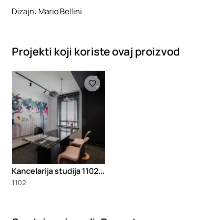
Dizajn: Mario Bellini
Projekti koji koriste ovaj proizvod
Loading
K
ancelarija studija 1102 Design Space
1102