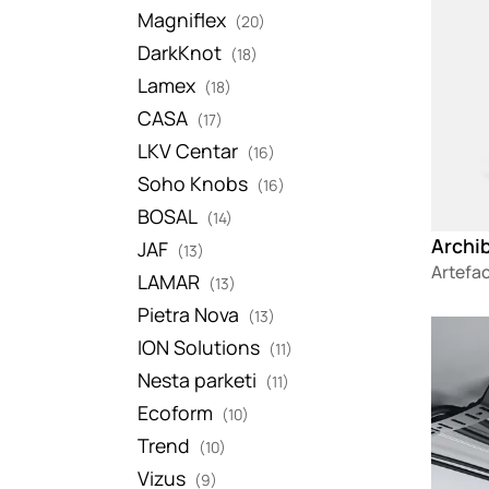
Magniflex
(20)
DarkKnot
(18)
Lamex
(18)
CASA
(17)
LKV Centar
(16)
Soho Knobs
(16)
BOSAL
(14)
Archib
JAF
(13)
Artefa
LAMAR
(13)
Pietra Nova
(13)
Loadin
ION Solutions
(11)
Nesta parketi
(11)
Ecoform
(10)
Trend
(10)
Vizus
(9)