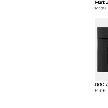
Marbu
Mara 
Loadin
Miele