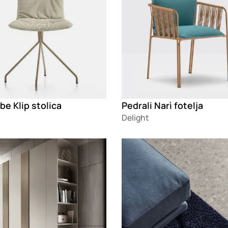
be Klip stolica
Pedrali Narì fotelja
Delight
g
Loading