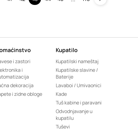
omaćinstvo
Kupatilo
vese i zastori
Kupatilski nameštaj
ektronika i
Kupatilske slavine /
utomatizacija
Baterije
ućna dekoracija
Lavaboi / Umivaonici
apete i zidne obloge
Kade
Tuš kabine i paravani
Odvodnjavanje u
kupatilu
Tuševi