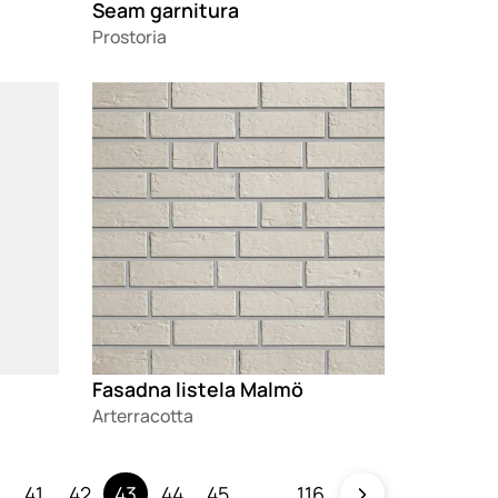
Seam garnitura
Prostoria
Loading
Fasadna listela Malmö
Arterracotta
41
42
43
44
45
116