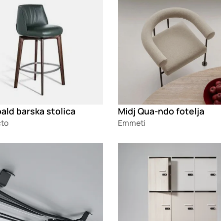
ald barska stolica
Midj Qua-ndo fotelja
cto
Emmeti
g
Loading