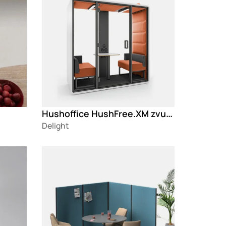
Hushoffice HushFree.XM zvučno izolovana kabina
Delight
Loading