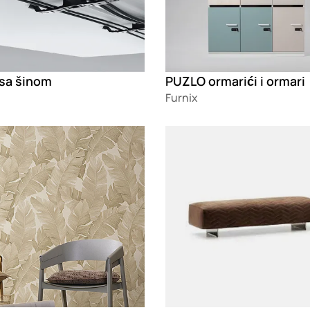
 sa šinom
PUZLO ormarići i ormari
Furnix
g
Loading