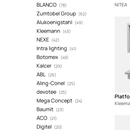
BLANCO
NITEA
(78)
Zumtobel Group
(62)
Loadin
Alukoenigstahl
(49)
Kleemann
(43)
NEXE
(42)
Intra lighting
(41)
Botomex
(40)
Kalcer
(29)
ABL
(26)
Aling-Conel
(25)
devotee
(25)
Mega Concept
(24)
Kleem
Baumit
(23)
ACO
Loadin
(21)
Digitel
(20)