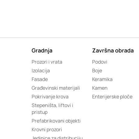
Gradnja
Završna obrada
Prozori i vrata
Podovi
Izolacija
Boje
Fasade
Keramika
Građevinski materijali
Kamen
Pokrivanje krova
Enterijerske ploče
Stepeništa, liftovi i
pristup
Prefabrikovani objekti
Krovni prozori
Jedinice za distribuciju