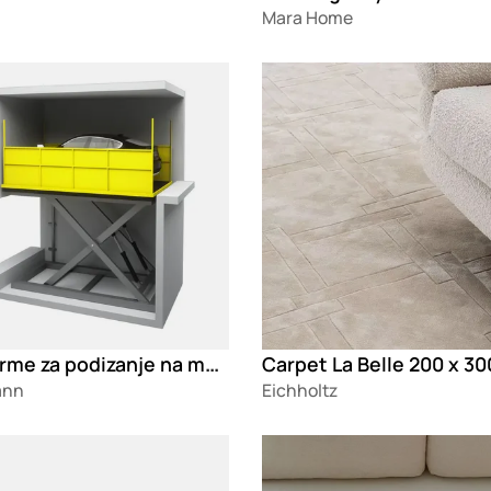
Mara Home
g
Loading
Platforme za podizanje na makaze
Carpet La Belle 200 x 3
ann
Eichholtz
g
Loading