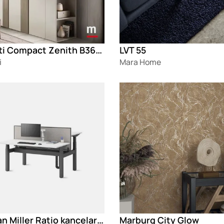
Moretti Compact Zenith B365 ormar
LVT 55
i
Mara Home
g
Loading
Herman Miller Ratio kancelarijski sto
Marburg City Glow