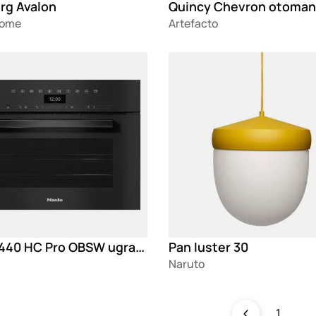
rg Avalon
Quincy Chevron otoman
Home
Artefacto
g
Loading
DGC 7440 HC Pro OBSW ugradna kompaktna kombinovana parna rerna 45cm
Pan luster 30
Naruto
1