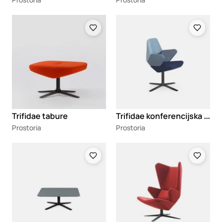
Loading
Loading
T
rifidae konferencijska stolica
Trifidae tabure
Prostoria
Prostoria
Loading
Loading