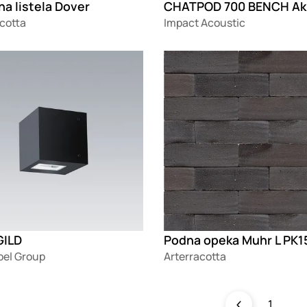
a listela Dover
cotta
Impact Acoustic
g
Loading
GILD
el Group
Arterracotta
1