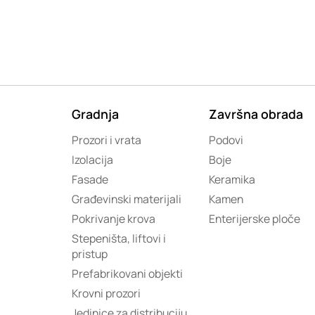
Gradnja
Završna obrada
Prozori i vrata
Podovi
Izolacija
Boje
Fasade
Keramika
Građevinski materijali
Kamen
Pokrivanje krova
Enterijerske ploče
Stepeništa, liftovi i
pristup
Prefabrikovani objekti
Krovni prozori
Jedinice za distribuciju