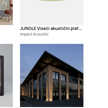
JUNGLE Viseći akustični plafonski panel
Impact Acoustic
Loading