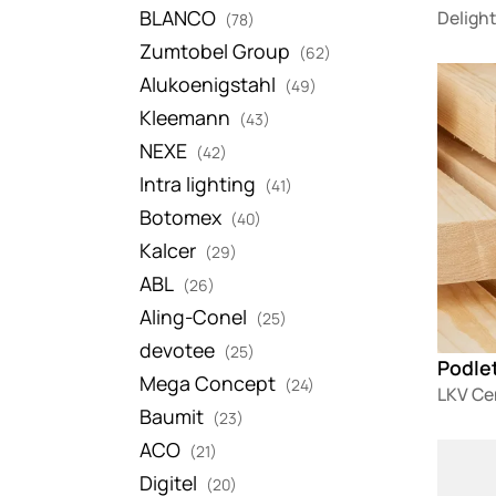
BLANCO
Delight
(78)
Zumtobel Group
(62)
Loadin
Alukoenigstahl
(49)
Kleemann
(43)
NEXE
(42)
Intra lighting
(41)
Botomex
(40)
Kalcer
(29)
ABL
(26)
Aling-Conel
(25)
devotee
(25)
Podle
Mega Concept
(24)
LKV Ce
Baumit
(23)
ACO
Loadin
(21)
Digitel
(20)