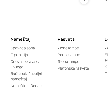
Nameštaj
Rasveta
D
Spavaća soba
Zidne lampe
Za
Trpezarija
Podne lampe
El
a
Dnevni boravak /
Stone lampe
Lounge
K
Plafonska rasveta
Baštenski / spoljni
T
nameštaj
Nameštaj - Dodaci