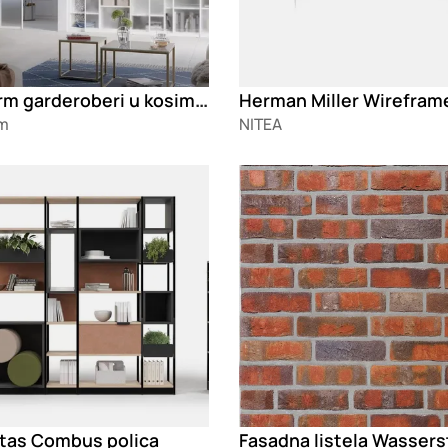
Ecoform garderoberi u kosim krovovima
m
NITEA
g
Loading
tas Combus polica
Fasadna listela Wassers