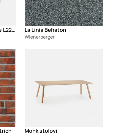
Herman Miller Wireframe L227 sofa
La Linia Behaton
Wienerberger
Loading
trich
Monk stolovi