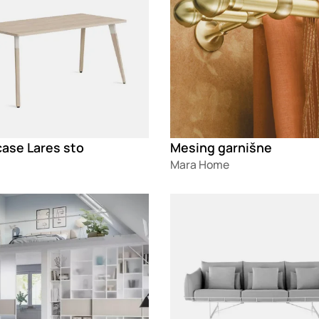
case Lares sto
Mesing garnišne
Mara Home
g
Loading