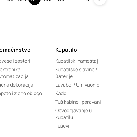
omaćinstvo
Kupatilo
vese i zastori
Kupatilski nameštaj
ektronika i
Kupatilske slavine /
utomatizacija
Baterije
ućna dekoracija
Lavaboi / Umivaonici
apete i zidne obloge
Kade
Tuš kabine i paravani
Odvodnjavanje u
kupatilu
Tuševi