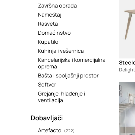
Završna obrada
Nameštaj
Rasveta
Domaćinstvo
Kupatilo
Kuhinja i vešernica
Kancelarijska i komercijalna
Steel
oprema
Delight
Bašta i spoljašnji prostor
Softver
Loadin
Grejanje, hlađenje i
ventilacija
Dobavljači
Artefacto
(222)