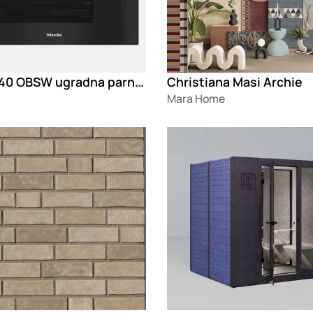
DG 2840 OBSW ugradna parna rerna
Christiana Masi Archie
Mara Home
g
Loading