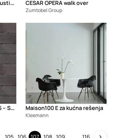
CHATPOD 700 BENCH Akustična kancelarijska kabina
CESAR OPERA walk over
Zumtobel Group
Loading
Podna opeka Muhr L PK15 – Schwarzbunt Edelglanz
Maison100 E za kućna rešenja
Kleemann
105
106
107
108
109
116