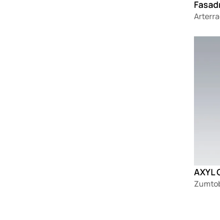
Fasadn
Arterra
Loadin
AXYL 
Zumtob