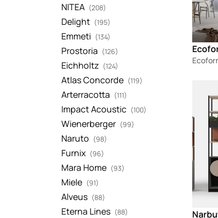
NITEA
(208)
Delight
(195)
Emmeti
(134)
Prostoria
(126)
Ecofor
Eichholtz
(124)
Atlas Concorde
(119)
Loadin
Arterracotta
(111)
Impact Acoustic
(100)
Wienerberger
(99)
Naruto
(98)
Furnix
(96)
Mara Home
(93)
Miele
(91)
Alveus
(88)
Eterna Lines
(88)
Narbu