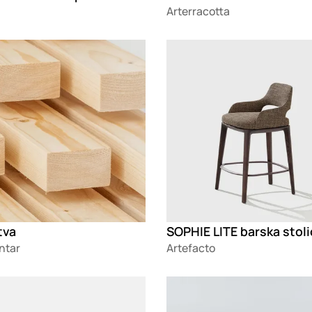
Arterracotta
g
Loading
tva
SOPHIE LITE barska stoli
ntar
Artefacto
g
Loading