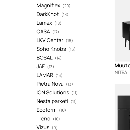
Magniflex
(20)
DarkKnot
(18)
Lamex
(18)
CASA
(17)
LKV Centar
(16)
Soho Knobs
(16)
BOSAL
(14)
Muuto
JAF
(13)
NITEA
LAMAR
(13)
Pietra Nova
(13)
Loadin
ION Solutions
(11)
Nesta parketi
(11)
Ecoform
(10)
Trend
(10)
Vizus
(9)