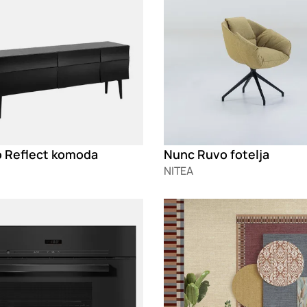
 Reflect komoda
Nunc Ruvo fotelja
NITEA
g
Loading