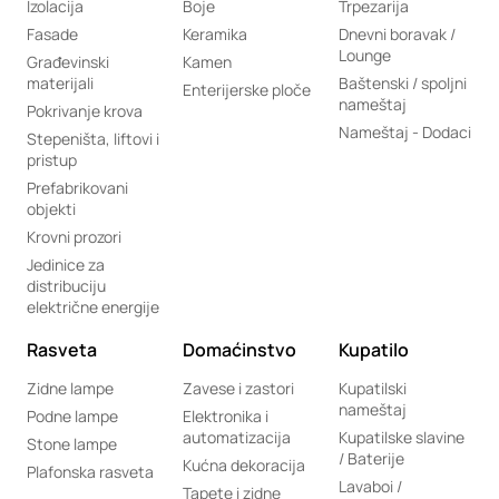
Izolacija
Boje
Trpezarija
Fasade
Keramika
Dnevni boravak /
Lounge
Građevinski
Kamen
materijali
Baštenski / spoljni
Enterijerske ploče
nameštaj
Pokrivanje krova
Nameštaj - Dodaci
Stepeništa, liftovi i
pristup
Prefabrikovani
objekti
Krovni prozori
Jedinice za
distribuciju
električne energije
Rasveta
Domaćinstvo
Kupatilo
Zidne lampe
Zavese i zastori
Kupatilski
nameštaj
Podne lampe
Elektronika i
automatizacija
Kupatilske slavine
Stone lampe
/ Baterije
Kućna dekoracija
Plafonska rasveta
Lavaboi /
Tapete i zidne