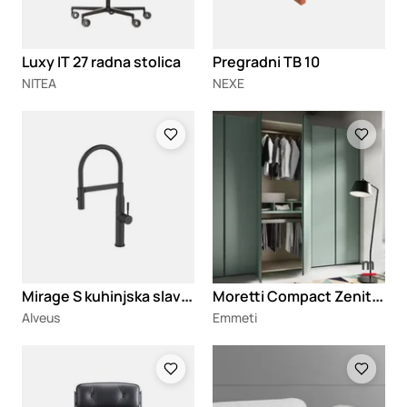
Luxy IT 27 radna stolica
Pregradni TB 10
NITEA
NEXE
Loading
Loading
M
irage S kuhinjska slavina
M
oretti Compact Zenith B363 ormar
Alveus
Emmeti
Loading
Loading