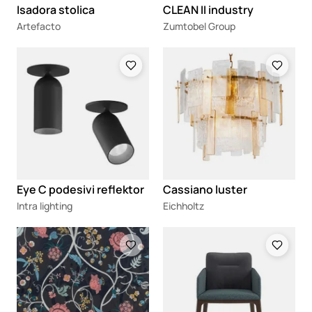
Isadora stolica
CLEAN II industry
Artefacto
Zumtobel Group
Loading
Loading
Eye C podesivi reflektor
Cassiano luster
Intra lighting
Eichholtz
Loading
Loading