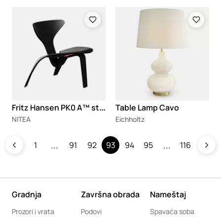
Loading
Loading
F
ritz Hansen PK0 A™ stolica
Table Lamp Cavo
NITEA
Eichholtz
1
91
92
93
94
95
116
Gradnja
Završna obrada
Nameštaj
Prozori i vrata
Podovi
Spavaća soba