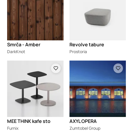
Smrča - Amber
Revolve tabure
DarkKnot
Prostoria
Loading
Loading
MEE THINK kafe sto
AXYL OPERA
Furnix
Zumtobel Group