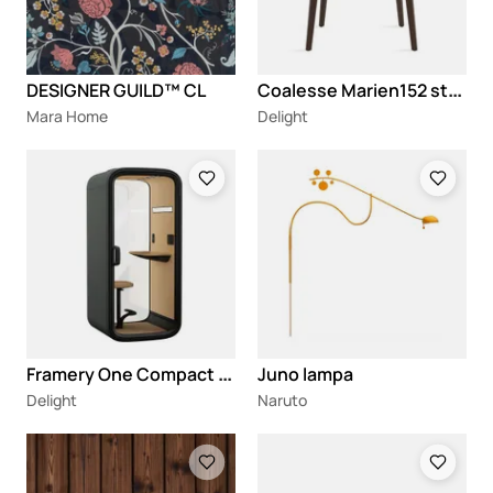
C
oalesse Marien152 stolica
DESIGNER GUILD™ CL
Mara Home
Delight
Loading
Loading
F
ramery One Compact zvučno izolovana kabina
Juno lampa
Delight
Naruto
Loading
Loading