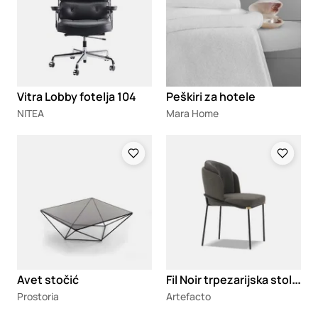
Vitra Lobby fotelja 104
Peškiri za hotele
NITEA
Mara Home
Loading
Loading
F
il Noir trpezarijska stolica
Avet stočić
Prostoria
Artefacto