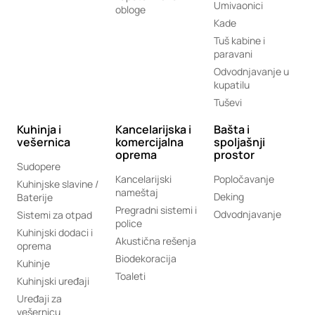
Umivaonici
obloge
Kade
Tuš kabine i
paravani
Odvodnjavanje u
kupatilu
Tuševi
Kuhinja i
Kancelarijska i
Bašta i
vešernica
komercijalna
spoljašnji
oprema
prostor
Sudopere
Kancelarijski
Popločavanje
Kuhinjske slavine /
nameštaj
Deking
Baterije
Pregradni sistemi i
Odvodnjavanje
Sistemi za otpad
police
Kuhinjski dodaci i
Akustična rešenja
oprema
Biodekoracija
Kuhinje
Toaleti
Kuhinjski uređaji
Uređaji za
vešernicu