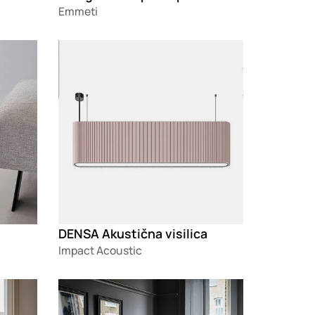
Emmeti
Loading
DENSA Akustična visilica
Impact Acoustic
Loading