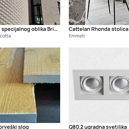
Opeka specijalnog oblika Brick Point
Cattelan Rhonda stolica
cotta
Emmeti
g
Loading
orveški slog
Q80.2 ugradna svetiljka