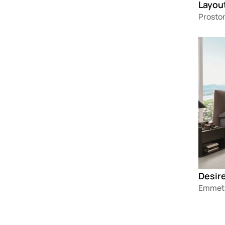
Layou
Prostor
Loadin
Desir
Emmet