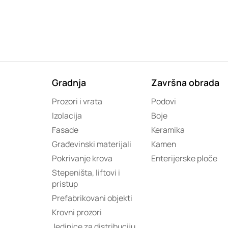
Gradnja
Završna obrada
Prozori i vrata
Podovi
Izolacija
Boje
Fasade
Keramika
Građevinski materijali
Kamen
Pokrivanje krova
Enterijerske ploče
Stepeništa, liftovi i
pristup
Prefabrikovani objekti
Krovni prozori
Jedinice za distribuciju