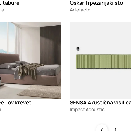
t tabure
Oskar trpezarijski sto
ia
Artefacto
g
Loading
ee Lov krevet
SENSA Akustična visilic
i
Impact Acoustic
1