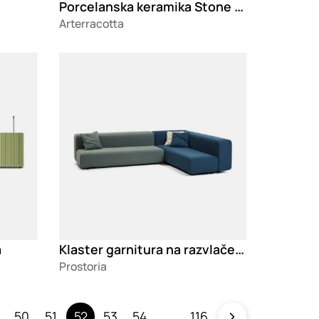
Porcelanska keramika Stone Slate Ebony
Arterracotta
Loading
Klaster garnitura na razvlačenje
a
Prostoria
50
51
52
53
54
116