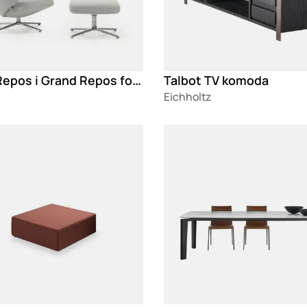
Vitra Repos i Grand Repos fotelja
Talbot TV komoda
Eichholtz
g
Loading