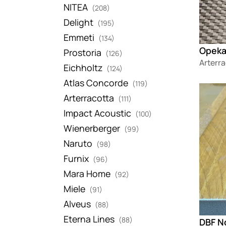
NITEA
(208)
Delight
(195)
Emmeti
(134)
Prostoria
(126)
Arterra
Eichholtz
(124)
Atlas Concorde
(119)
Loadin
Arterracotta
(111)
Impact Acoustic
(100)
Wienerberger
(99)
Naruto
(98)
Furnix
(96)
Mara Home
(92)
Miele
(91)
Alveus
(88)
Eterna Lines
(88)
DBF N