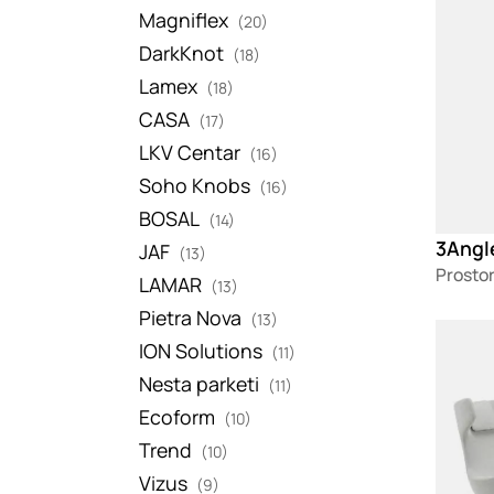
Magniflex
(20)
DarkKnot
(18)
Lamex
(18)
CASA
(17)
LKV Centar
(16)
Soho Knobs
(16)
BOSAL
(14)
3Angle
JAF
(13)
Prostor
LAMAR
(13)
Pietra Nova
(13)
Loadin
ION Solutions
(11)
Nesta parketi
(11)
Ecoform
(10)
Trend
(10)
Vizus
(9)