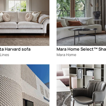
ta Harvard sofa
Lines
Mara Home
g
Loading