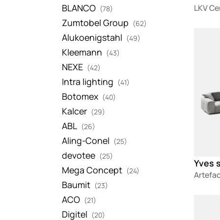
BLANCO
LKV Ce
(78)
Zumtobel Group
(62)
Loadin
Alukoenigstahl
(49)
Kleemann
(43)
NEXE
(42)
Intra lighting
(41)
Botomex
(40)
Kalcer
(29)
ABL
(26)
Aling-Conel
(25)
devotee
(25)
Yves 
Mega Concept
(24)
Artefa
Baumit
(23)
ACO
Loadin
(21)
Digitel
(20)