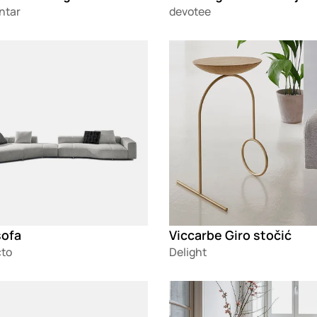
ntar
devotee
g
Loading
sofa
Viccarbe Giro stočić
cto
Delight
g
Loading