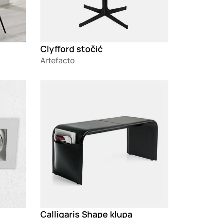
Clyfford stočić
Artefacto
Loading
Calligaris Shape klupa