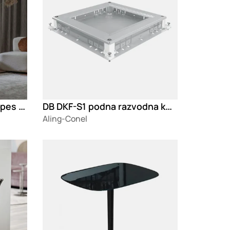
Mara Home Select™ Shapes of Nature
DB DKF-S1 podna razvodna kutija
Aling-Conel
Loading