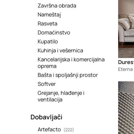
Završna obrada
Nameštaj
Rasveta
Domaćinstvo
Kupatilo
Kuhinja i vešernica
Kancelarijska i komercijalna
Dures
oprema
Eterna 
Bašta i spoljašnji prostor
Softver
Loadin
Grejanje, hlađenje i
ventilacija
Dobavljači
Artefacto
(222)