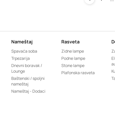
Nameštaj
Rasveta
D
Spavaća soba
Zidne lampe
Za
Trpezarija
Podne lampe
El
a
Dnevni boravak /
Stone lampe
Lounge
K
Plafonska rasveta
Baštenski / spoljni
T
nameštaj
Nameštaj - Dodaci