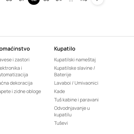
omaćinstvo
Kupatilo
vese i zastori
Kupatilski nameštaj
ektronika i
Kupatilske slavine /
utomatizacija
Baterije
ućna dekoracija
Lavaboi / Umivaonici
apete i zidne obloge
Kade
Tuš kabine i paravani
Odvodnjavanje u
kupatilu
Tuševi