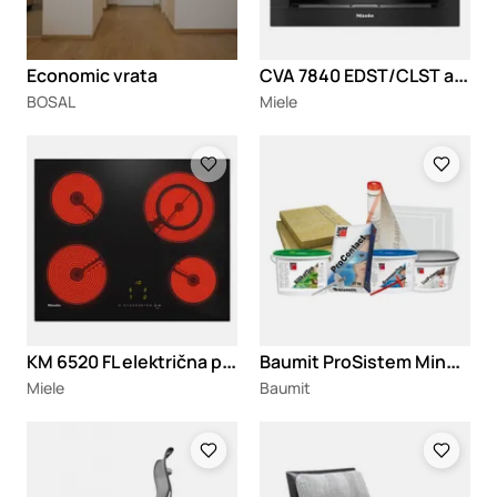
C
VA 7840 EDST/CLST aparat za kafu
Economic vrata
BOSAL
Miele
Loading
Loading
K
M 6520 FL električna ploča za kuvanje
B
aumit ProSistem Mineral
Miele
Baumit
Loading
Loading