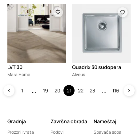
Loading
Loading
LVT 30
Quadrix 30 sudopera
Mara Home
Alveus
1
19
20
21
22
23
116
Gradnja
Završna obrada
Nameštaj
Prozori i vrata
Podovi
Spavaća soba