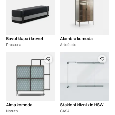
Bavul klupa i krevet
Alambra komoda
Prostoria
Artefacto
Loading
Loading
Alma komoda
Stakleni klizni zid HSW
Naruto
CASA