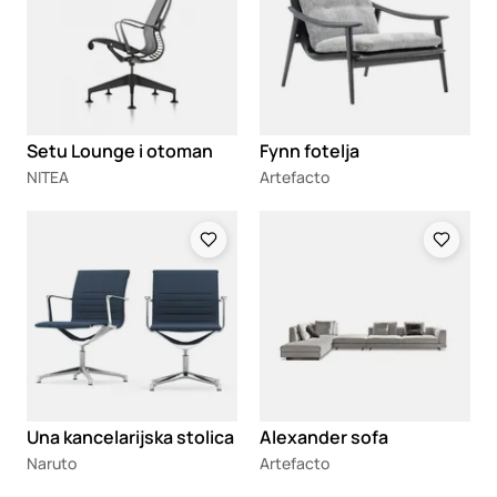
Setu Lounge i otoman
Fynn fotelja
NITEA
Artefacto
Loading
Loading
Una kancelarijska stolica
Alexander sofa
Naruto
Artefacto