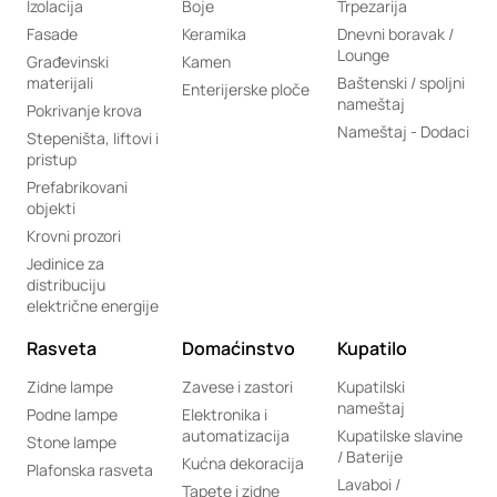
Izolacija
Boje
Trpezarija
Fasade
Keramika
Dnevni boravak /
Lounge
Građevinski
Kamen
materijali
Baštenski / spoljni
Enterijerske ploče
nameštaj
Pokrivanje krova
Nameštaj - Dodaci
Stepeništa, liftovi i
pristup
Prefabrikovani
objekti
Krovni prozori
Jedinice za
distribuciju
električne energije
Rasveta
Domaćinstvo
Kupatilo
Zidne lampe
Zavese i zastori
Kupatilski
nameštaj
Podne lampe
Elektronika i
automatizacija
Kupatilske slavine
Stone lampe
/ Baterije
Kućna dekoracija
Plafonska rasveta
Lavaboi /
Tapete i zidne