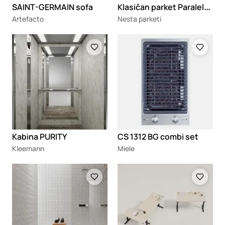
K
lasičan parket Paralelni slog
SAINT-GERMAIN sofa
Artefacto
Nesta parketi
Loading
Loading
Kabina PURITY
CS 1312 BG combi set
Kleemann
Miele
Loading
Loading