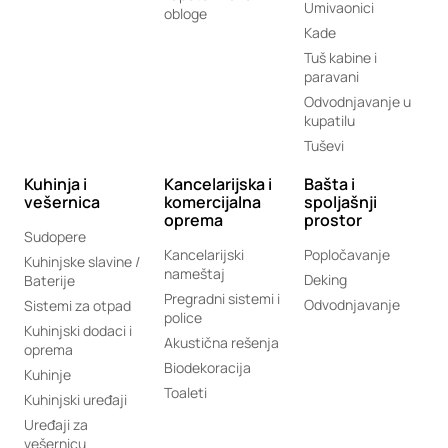
Umivaonici
obloge
Kade
Tuš kabine i
paravani
Odvodnjavanje u
kupatilu
Tuševi
Kuhinja i
Kancelarijska i
Bašta i
vešernica
komercijalna
spoljašnji
oprema
prostor
Sudopere
Kancelarijski
Popločavanje
Kuhinjske slavine /
nameštaj
Deking
Baterije
Pregradni sistemi i
Odvodnjavanje
Sistemi za otpad
police
Kuhinjski dodaci i
Akustična rešenja
oprema
Biodekoracija
Kuhinje
Toaleti
Kuhinjski uređaji
Uređaji za
vešernicu