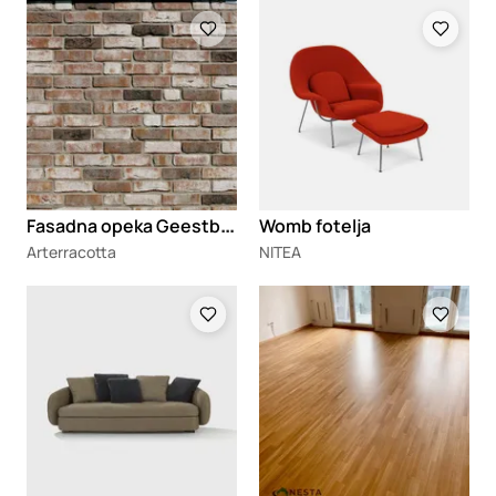
Loading
Loading
F
asadna opeka Geestbrand
Womb fotelja
Arterracotta
NITEA
Loading
Loading