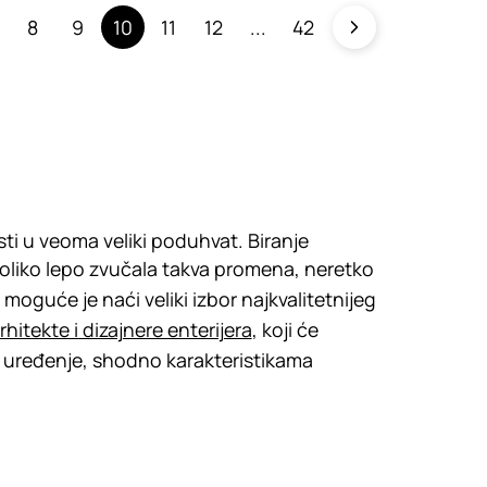
8
9
10
11
12
42
i u veoma veliki poduhvat. Biranje
oliko lepo zvučala takva promena, neretko
moguće je naći veliki izbor najkvalitetnijeg
rhitekte i dizajnere enterijera
, koji će
a uređenje, shodno karakteristikama