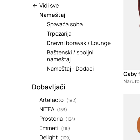
Vidi sve
Nameštaj
Spavaća soba
Trpezarija
Dnevni boravak / Lounge
Baštenski / spoljni
nameštaj
Nameštaj - Dodaci
Gaby f
Naruto
Dobavljači
Loadin
Artefacto
(192)
NITEA
(153)
Prostoria
(124)
Emmeti
(110)
Delight
(109)