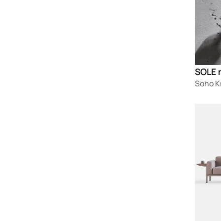
SOLE 
Soho K
Loadin