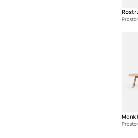
Rostr
Prostor
Loadin
Monk 
Prostor