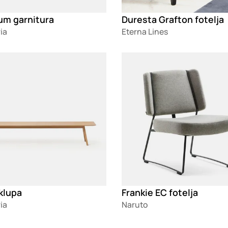
um garnitura
Duresta Grafton fotelja
ia
Eterna Lines
g
Loading
klupa
Frankie EC fotelja
ia
Naruto