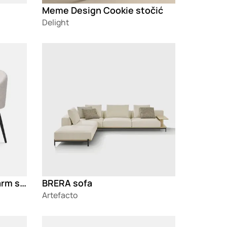
Meme Design Cookie stočić
Delight
Loading
Dining Chair Lloyd with arm set of 2
BRERA sofa
Artefacto
Loading