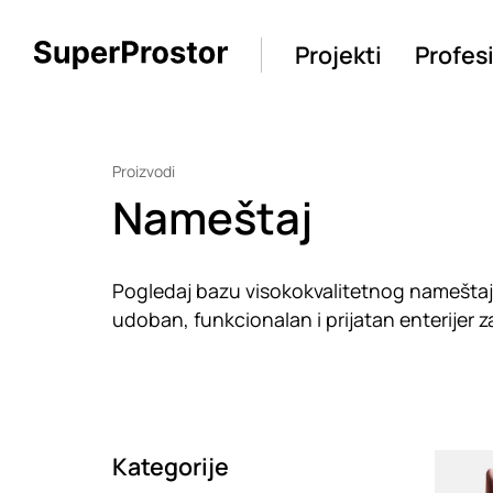
Projekti
Profes
Proizvodi
Nameštaj
Pogledaj bazu visokokvalitetnog nameštaja o
udoban, funkcionalan i prijatan enterijer za 
Kategorije
Loadin