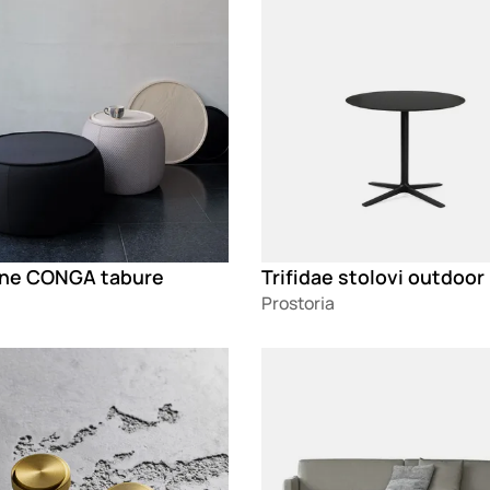
ine CONGA tabure
Trifidae stolovi outdoor
Prostoria
g
Loading