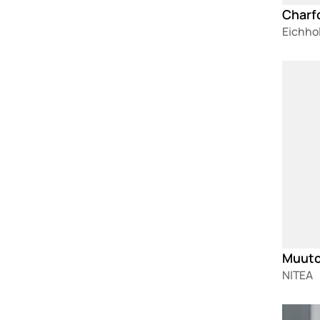
Charfo
Eichho
Loadin
Muuto 
NITEA
Loadin