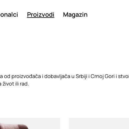
ionalci
Proizvodi
Magazin
d proizvođača i dobavljača u Srbiji i Crnoj Gori i stvo
život ili rad.
g
Loading