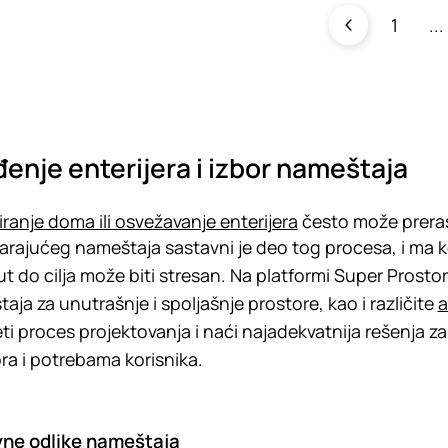
1
enje enterijera i izbor nameštaja
ranje doma ili osvežavanje enterijera
često može prerast
rajućeg nameštaja sastavni je deo tog procesa, i ma k
t do cilja može biti stresan. Na platformi Super Prostor 
aja za unutrašnje i spoljašnje prostore, kao i različite
a
ti proces projektovanja i naći najadekvatnija rešenja z
ra i potrebama korisnika.
ne odlike nameštaja