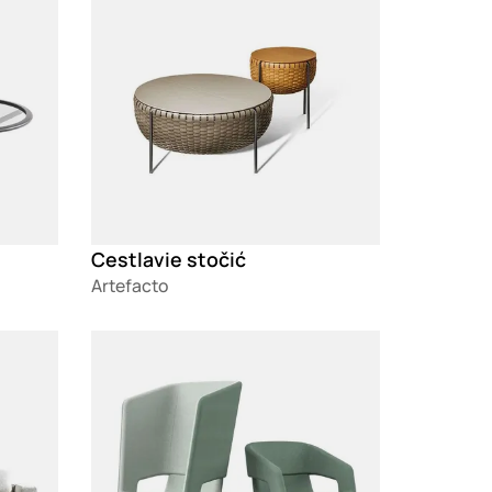
Cestlavie stočić
Artefacto
Loading