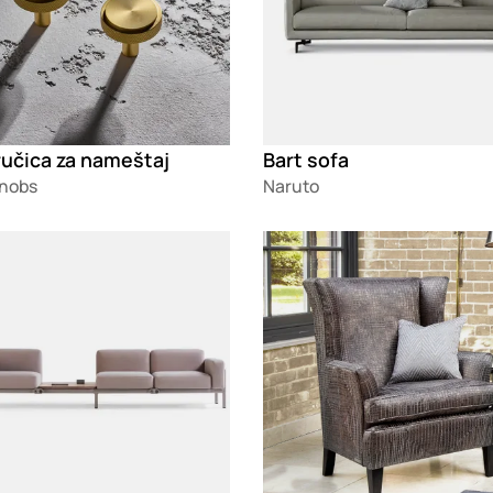
ručica za nameštaj
Bart sofa
nobs
Naruto
g
Loading