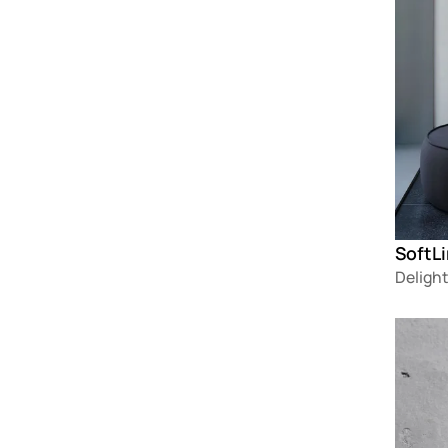
SoftL
Delight
Loadin