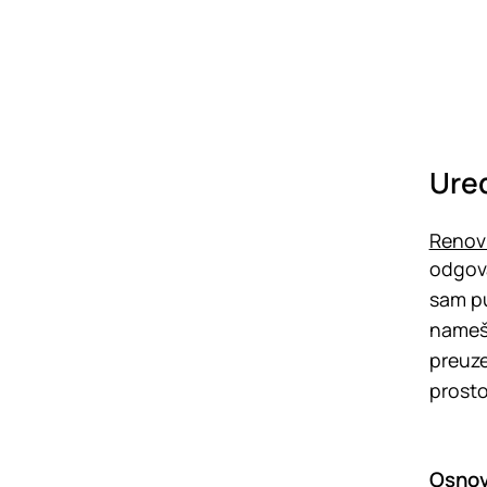
Uređ
Renovi
odgova
sam pu
namešt
preuze
prosto
Osnov