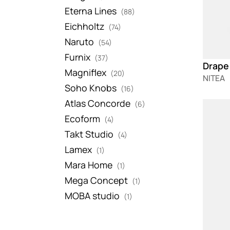
Eterna Lines
(88)
Eichholtz
(74)
Naruto
(54)
Furnix
(37)
Drape 
Magniflex
(20)
NITEA
Soho Knobs
(16)
Atlas Concorde
(6)
Loadin
Ecoform
(4)
Takt Studio
(4)
Lamex
(1)
Mara Home
(1)
Mega Concept
(1)
MOBA studio
(1)