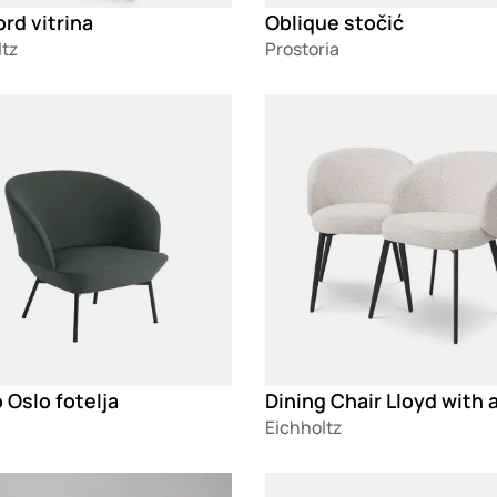
rd vitrina
Oblique stočić
ltz
Prostoria
g
Loading
Oslo fotelja
Eichholtz
g
Loading