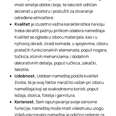
imati smelije oblike i boje, te tako biti odličan
akcenat u prostoru i poslužiti za stvaranje
određene atmosfere.
Kvalitet
je izuzetno važna karakteristika na koju
treba obratiti pažnju prilikom odabira nameštaja.
Kvalitet se ogleda u izboru materijala, kao i u
njihovoj obradi, izradi komada, u spojevima, izboru
pratećih funkcionalnih elemenata, poput nogara,
točkića, kliznih mehanizama, i dodatnih
dekorativnih detalja, poput ručkica, zakački,
tekstila.
Udobnost.
Udoban nameštaj podiže kvalitet
života, te je ovaj faktor naročito važan pri izboru
nameštaja koji se svakodnevno koristi, poput
ležaja, stolica, fotelja i garnitura.
Korisnost.
Sem ispunjavanja svoje osnovne
funkcije, nameštaj može imati višestruku ulogu.
Višefunkcionalni nameštaj je odlično rešenje za