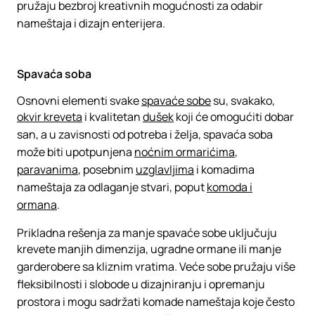
pružaju bezbroj kreativnih mogućnosti za odabir
nameštaja i dizajn enterijera.
Spavaća soba
Osnovni elementi svake
spavaće sobe
su, svakako,
okvir kreveta
i kvalitetan
dušek
koji će omogućiti dobar
san, a u zavisnosti od potreba i želja, spavaća soba
može biti upotpunjena
noćnim ormarićima
,
paravanima
, posebnim
uzglavljima
i komadima
nameštaja za odlaganje stvari, poput
komoda i
ormana
.
Prikladna rešenja za manje spavaće sobe uključuju
krevete manjih dimenzija, ugradne ormane ili manje
garderobere sa kliznim vratima. Veće sobe pružaju više
fleksibilnosti i slobode u dizajniranju i opremanju
prostora i mogu sadržati komade nameštaja koje često