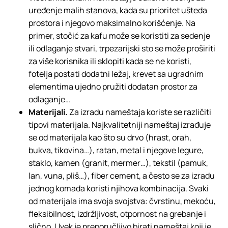
uređenje malih stanova, kada su prioritet ušteda
prostora i njegovo maksimalno korišćenje. Na
primer, stočić za kafu može se koristiti za sedenje
ili odlaganje stvari, trpezarijski sto se može proširiti
za više korisnika ili sklopiti kada se ne koristi,
fotelja postati dodatni ležaj, krevet sa ugradnim
elementima ujedno pružiti dodatan prostor za
odlaganje…
Materijali.
Za izradu nameštaja koriste se različiti
tipovi materijala. Najkvalitetniji nameštaj izrađuje
se od materijala kao što su drvo (hrast, orah,
bukva, tikovina…), ratan, metal i njegove legure,
staklo, kamen (granit, mermer…), tekstil (pamuk,
lan, vuna, pliš…), fiber cement, a često se za izradu
jednog komada koristi njihova kombinacija. Svaki
od materijala ima svoja svojstva: čvrstinu, mekoću,
fleksibilnost, izdržljivost, otpornost na grebanje i
slično. Uvek je preporučljivo birati nameštaj koji je