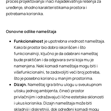
proces projektovanja i naći najadekvatnija rešenja za
uređenje, shodno karakteristikama prostora i
potrebama korisnika.
Osnovne odlike nameštaja
Funkcionalnost
je upotrebna vrednost nameštaja.
Kako bi prostor bio dobro iskorišćen i što
funkcionalniji, ključno je da odabrani nameštaj
bude praktičan i da odgovara svrsi koja mu je
namenjena. Neki komadi nameštaja mogu biti i
višefunkcionalni, te zadovoljiti veći broj potreba,
što je posebno korisno u manjim prostorima.
Dizajn.
Nameštaj igra bitnu ulogu u sveukupnom
utisku jednog ambijenta, čineći prostor
privlačnijim i odražavajući lične estetske sklonosti
i ukus korisnika. Dizajn nameštaja može biti
skladniji i diskretniji, dok određeni komadi mogu