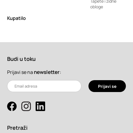
Tapete i zidne
obloge
Kupatilo
Budi u toku
newsletter
:
Prijavi se na
Prijavi se
Pretraži