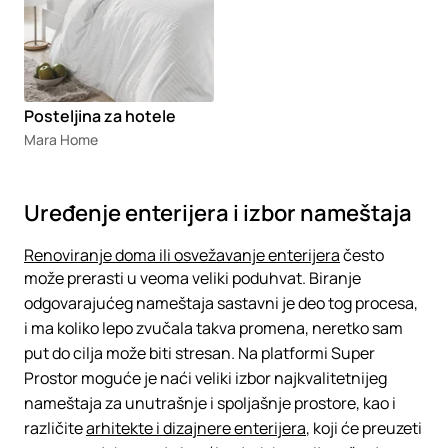
Posteljina za hotele
Mara Home
Uređenje enterijera i izbor nameštaja
Renoviranje doma ili osvežavanje enterijera
često
može prerasti u veoma veliki poduhvat. Biranje
odgovarajućeg nameštaja sastavni je deo tog procesa,
i ma koliko lepo zvučala takva promena, neretko sam
put do cilja može biti stresan. Na platformi Super
Prostor moguće je naći veliki izbor najkvalitetnijeg
nameštaja za unutrašnje i spoljašnje prostore, kao i
različite
arhitekte i dizajnere enterijera
, koji će preuzeti