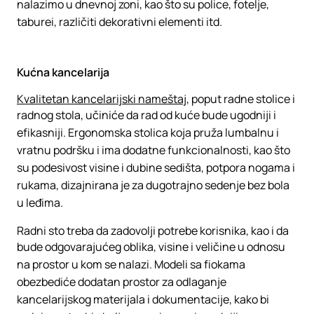
nalazimo u dnevnoj zoni, kao što su police, fotelje,
taburei, različiti dekorativni elementi itd.
Kućna kancelarija
Kvalitetan kancelarijski nameštaj
, poput radne stolice i
radnog stola, učiniće da rad od kuće bude ugodniji i
efikasniji. Ergonomska stolica koja pruža lumbalnu i
vratnu podršku i ima dodatne funkcionalnosti, kao što
su podesivost visine i dubine sedišta, potpora nogama i
rukama, dizajnirana je za dugotrajno sedenje bez bola
u leđima.
Radni sto treba da zadovolji potrebe korisnika, kao i da
bude odgovarajućeg oblika, visine i veličine u odnosu
na prostor u kom se nalazi. Modeli sa fiokama
obezbediće dodatan prostor za odlaganje
kancelarijskog materijala i dokumentacije, kako bi