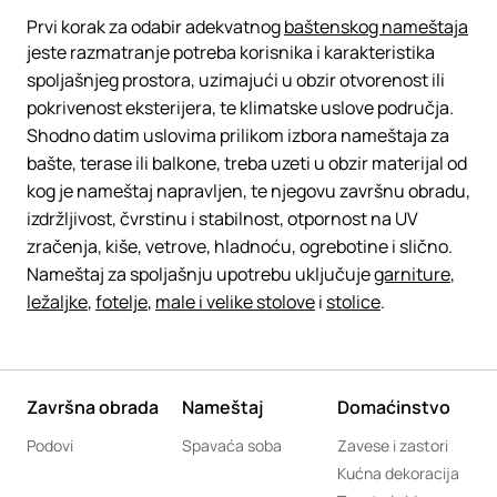
Prvi korak za odabir adekvatnog
baštenskog nameštaja
jeste razmatranje potreba korisnika i karakteristika
spoljašnjeg prostora, uzimajući u obzir otvorenost ili
pokrivenost eksterijera, te klimatske uslove područja.
Shodno datim uslovima prilikom izbora nameštaja za
bašte, terase ili balkone, treba uzeti u obzir materijal od
kog je nameštaj napravljen, te njegovu završnu obradu,
izdržljivost, čvrstinu i stabilnost, otpornost na UV
zračenja, kiše, vetrove, hladnoću, ogrebotine i slično.
Nameštaj za spoljašnju upotrebu uključuje
garniture
,
ležaljke
,
fotelje
,
male i velike stolove
i
stolice
.
Završna obrada
Nameštaj
Domaćinstvo
Podovi
Spavaća soba
Zavese i zastori
Kućna dekoracija