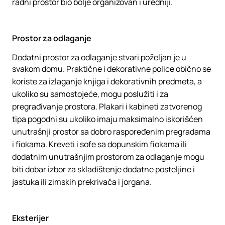
radni prostor bio bolje organizovan i uredniji.
Prostor za odlaganje
Dodatni prostor za odlaganje stvari poželjan je u
svakom domu. Praktične i dekorativne police obično se
koriste za izlaganje knjiga i dekorativnih predmeta, a
ukoliko su samostojeće, mogu poslužiti i za
pregrađivanje prostora. Plakari i kabineti zatvorenog
tipa pogodni su ukoliko imaju maksimalno iskorišćen
unutrašnji prostor sa dobro raspoređenim pregradama
i fiokama. Kreveti i sofe sa dopunskim fiokama ili
dodatnim unutrašnjim prostorom za odlaganje mogu
biti dobar izbor za skladištenje dodatne posteljine i
jastuka ili zimskih prekrivača i jorgana.
Eksterijer