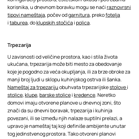
korisnika, u dnevnom boravku mogu se naći
raznovrsni
tipovi nameštaja
, počev od
garnitura
, preko
fotelja
i
taburea
, do
klupskih stočića
i
polica
.
Trpezarija
U zavisnosti od veličine prostora, kao i stila života
ukućana, trpezarija može biti mesto za obedovanje
koje je pogodno za veća okupljanja, ili za brze obroke za
manji broj ljudi u sklopu kuhinjskog ostrva ili šanka.
Nameštaj za trpezariju
obuhvata trpezarijske
stolove
i
stolice
,
klupe
,
barske stolice
i
kredence
. Neretko
domovi imaju otvorene planove u dnevnoj zoni, što
znači da su dnevni boravak, trpezarija i kuhinja
povezani, ili se između njih nalaze suptilni prelazi, a
upravo je nameštaj taj koji definiše ambijente unutar
tog jedinstvenog prostora. Tako otvoreni planovi