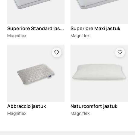
S
uperiore Standard jastuk
Superiore Maxi jastuk
Magniflex
Magniflex
Loading
Loading
Abbraccio jastuk
Naturcomfort jastuk
Magniflex
Magniflex