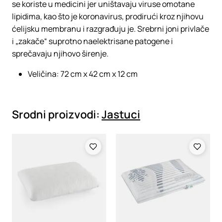
se koriste u medicini jer uništavaju viruse omotane
lipidima, kao što je koronavirus, prodirući kroz njihovu
ćelijsku membranu i razgrađuju je. Srebrni joni privlače
i „zakače“ suprotno naelektrisane patogene i
sprečavaju njihovo širenje.
Veličina: 72 cm x 42 cm x 12 cm
Srodni proizvodi:
Jastuci
Loading
Loading