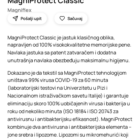
MagniProtect Classic
Magniflex
Pošalji upit
Sačuvaj
MagniProtect Classic je jastuk klasičnog oblika,
napravljen od 100% visokokvalitetne memorijske pene.
Navlaka jastuka sa patent zatvaračem i dodatna
unutrašnja navlaka obezbeđuju maksimalnu higijenu.
Dokazano je da tekstil sa MagniProtect tehnologijom
uništava 99% virusa COVID-19 za 60 minuta
(laboratorijski testovi na Univerzitetu u Pizi i
Nacionalnom istraživačkom savetu Italije) i garantuje
eliminaciju skoro 100% uobičajenih virusa i bakterija u
roku od nekoliko minuta (ISO 18184 i ISO 20743 za
antivirusnu i antibakterijsku efikasnost). MagniProtect
kombinuje dva antivirusna i antibakterijska elementa –
jone srebra i lipozome. Lipozomi su mikromehurići koji