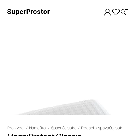
Loading
Proizvodi
Nameštaj
Spavaća soba
Dodaci u spavaćoj sobi