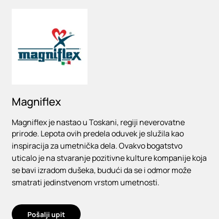
Loading
Magniflex
Magniflex je nastao u Toskani, regiji neverovatne
prirode. Lepota ovih predela oduvek je služila kao
inspiracija za umetnička dela. Ovakvo bogatstvo
uticalo je na stvaranje pozitivne kulture kompanije koja
se bavi izradom dušeka, budući da se i odmor može
smatrati jedinstvenom vrstom umetnosti.
Pošalji upit