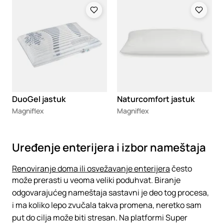
Loading
Loading
DuoGel jastuk
Naturcomfort jastuk
Magniflex
Magniflex
Uređenje enterijera i izbor nameštaja
Renoviranje doma ili osvežavanje enterijera
često
može prerasti u veoma veliki poduhvat. Biranje
odgovarajućeg nameštaja sastavni je deo tog procesa,
i ma koliko lepo zvučala takva promena, neretko sam
put do cilja može biti stresan. Na platformi Super