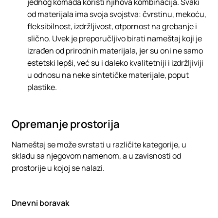
jednog komada koristi njihova kombinacija. Svaki
od materijala ima svoja svojstva: čvrstinu, mekoću,
fleksibilnost, izdržljivost, otpornost na grebanje i
slično. Uvek je preporučljivo birati nameštaj koji je
izrađen od prirodnih materijala, jer su oni ne samo
estetski lepši, već su i daleko kvalitetniji i izdržljiviji
u odnosu na neke sintetičke materijale, poput
plastike.
Opremanje prostorija
Nameštaj se može svrstati u različite kategorije, u
skladu sa njegovom namenom, a u zavisnosti od
prostorije u kojoj se nalazi.
Dnevni boravak