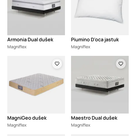
Armonia Dual dušek
Piumino D'oca jastuk
Magniflex
Magniflex
Loading
Loading
MagniGeo dušek
Maestro Dual dušek
Magniflex
Magniflex