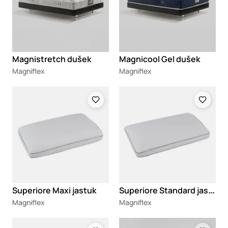
Magnistretch dušek
Magnicool Gel dušek
Magniflex
Magniflex
Loading
Loading
S
uperiore Standard jastuk
Superiore Maxi jastuk
Magniflex
Magniflex
Loading
Loading