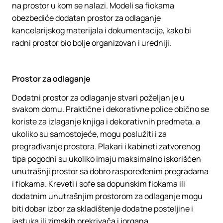
na prostor u kom se nalazi. Modeli sa fiokama
obezbediće dodatan prostor za odlaganje
kancelarijskog materijala i dokumentacije, kako bi
radni prostor bio bolje organizovan i uredniji.
Prostor za odlaganje
Dodatni prostor za odlaganje stvari poželjan je u
svakom domu. Praktične i dekorativne police obično se
koriste za izlaganje knjiga i dekorativnih predmeta, a
ukoliko su samostojeće, mogu poslužiti i za
pregrađivanje prostora. Plakari i kabineti zatvorenog
tipa pogodni su ukoliko imaju maksimalno iskorišćen
unutrašnji prostor sa dobro raspoređenim pregradama
i fiokama. Kreveti i sofe sa dopunskim fiokama ili
dodatnim unutrašnjim prostorom za odlaganje mogu
biti dobar izbor za skladištenje dodatne posteljine i
jastuka ili zimskih prekrivača i jorgana.