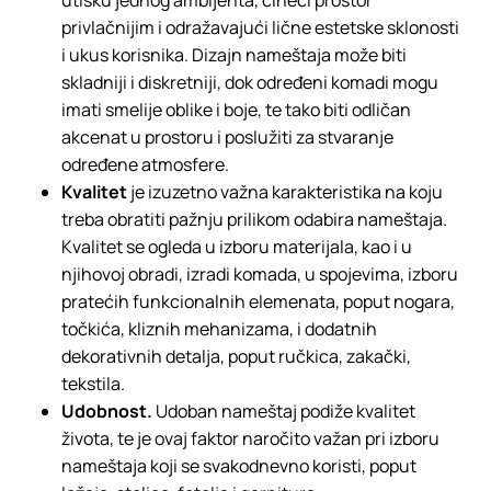
utisku jednog ambijenta, čineći prostor
privlačnijim i odražavajući lične estetske sklonosti
i ukus korisnika. Dizajn nameštaja može biti
skladniji i diskretniji, dok određeni komadi mogu
imati smelije oblike i boje, te tako biti odličan
akcenat u prostoru i poslužiti za stvaranje
određene atmosfere.
Kvalitet
je izuzetno važna karakteristika na koju
treba obratiti pažnju prilikom odabira nameštaja.
Kvalitet se ogleda u izboru materijala, kao i u
njihovoj obradi, izradi komada, u spojevima, izboru
pratećih funkcionalnih elemenata, poput nogara,
točkića, kliznih mehanizama, i dodatnih
dekorativnih detalja, poput ručkica, zakački,
tekstila.
Udobnost.
Udoban nameštaj podiže kvalitet
života, te je ovaj faktor naročito važan pri izboru
nameštaja koji se svakodnevno koristi, poput