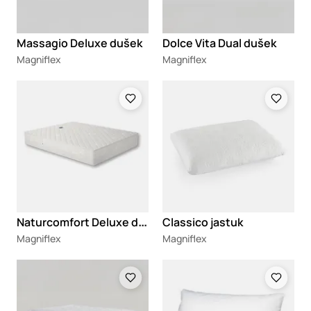
Massagio Deluxe dušek
Dolce Vita Dual dušek
Magniflex
Magniflex
Loading
Loading
N
aturcomfort Deluxe dušek
Classico jastuk
Magniflex
Magniflex
Loading
Loading