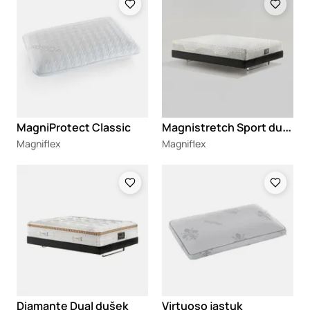
M
agnistretch Sport dušek
MagniProtect Classic
Magniflex
Magniflex
Loading
Loading
Diamante Dual dušek
Virtuoso jastuk