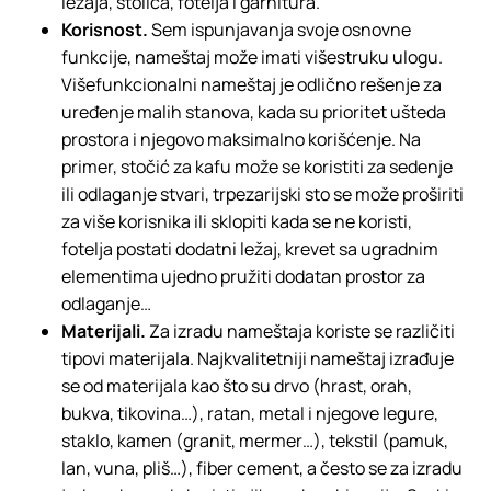
ležaja, stolica, fotelja i garnitura.
Korisnost.
Sem ispunjavanja svoje osnovne
funkcije, nameštaj može imati višestruku ulogu.
Višefunkcionalni nameštaj je odlično rešenje za
uređenje malih stanova, kada su prioritet ušteda
prostora i njegovo maksimalno korišćenje. Na
primer, stočić za kafu može se koristiti za sedenje
ili odlaganje stvari, trpezarijski sto se može proširiti
za više korisnika ili sklopiti kada se ne koristi,
fotelja postati dodatni ležaj, krevet sa ugradnim
elementima ujedno pružiti dodatan prostor za
odlaganje…
Materijali.
Za izradu nameštaja koriste se različiti
tipovi materijala. Najkvalitetniji nameštaj izrađuje
se od materijala kao što su drvo (hrast, orah,
bukva, tikovina…), ratan, metal i njegove legure,
staklo, kamen (granit, mermer…), tekstil (pamuk,
lan, vuna, pliš…), fiber cement, a često se za izradu