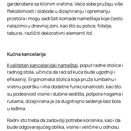
garderobere sa kliznim vratima. Veće sobe pružaju više
fleksibilnosti i slobode u dizajniranju i opremanju
prostora i mogu sadržati komade nameštaja koje često
nalazimo u dnevnoj zoni, kao što su police, fotelje,
taburei, različiti dekorativni elementi itd.
Kućna kancelarija
Kvalitetan kancelarijski nameštaj
, poput radne stolice i
radnog stola, učiniće da rad od kuće bude ugodniji i
efikasniji. Ergonomska stolica koja pruža lumbalnu i
vratnu podršku i ima dodatne funkcionalnosti, kao što
su podesivost visine i dubine sedišta, potpora nogama i
rukama, dizajnirana je za dugotrajno sedenje bez bola
u leđima.
Radni sto treba da zadovolji potrebe korisnika, kao i da
bude odgovarajućeg oblika, visine i veličine u odnosu