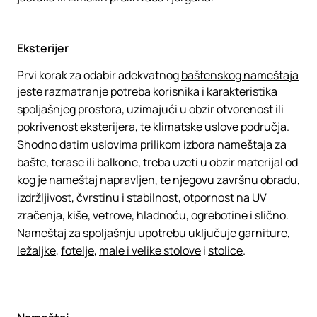
Eksterijer
Prvi korak za odabir adekvatnog
baštenskog nameštaja
jeste razmatranje potreba korisnika i karakteristika
spoljašnjeg prostora, uzimajući u obzir otvorenost ili
pokrivenost eksterijera, te klimatske uslove područja.
Shodno datim uslovima prilikom izbora nameštaja za
bašte, terase ili balkone, treba uzeti u obzir materijal od
kog je nameštaj napravljen, te njegovu završnu obradu,
izdržljivost, čvrstinu i stabilnost, otpornost na UV
zračenja, kiše, vetrove, hladnoću, ogrebotine i slično.
Nameštaj za spoljašnju upotrebu uključuje
garniture
,
ležaljke
,
fotelje
,
male i velike stolove
i
stolice
.