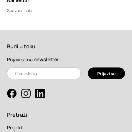
Nameštaj
Spavaća soba
Budi u toku
newsletter
:
Prijavi se na
Prijavi se
Pretraži
Projekti