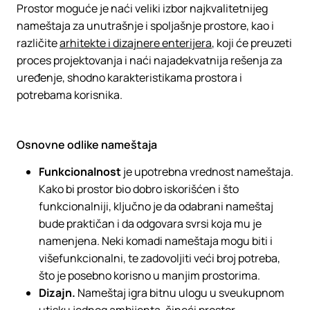
Prostor moguće je naći veliki izbor najkvalitetnijeg
nameštaja za unutrašnje i spoljašnje prostore, kao i
različite
arhitekte i dizajnere enterijera
, koji će preuzeti
proces projektovanja i naći najadekvatnija rešenja za
uređenje, shodno karakteristikama prostora i
potrebama korisnika.
Osnovne odlike nameštaja
Funkcionalnost
je upotrebna vrednost nameštaja.
Kako bi prostor bio dobro iskorišćen i što
funkcionalniji, ključno je da odabrani nameštaj
bude praktičan i da odgovara svrsi koja mu je
namenjena. Neki komadi nameštaja mogu biti i
višefunkcionalni, te zadovoljiti veći broj potreba,
što je posebno korisno u manjim prostorima.
Dizajn.
Nameštaj igra bitnu ulogu u sveukupnom