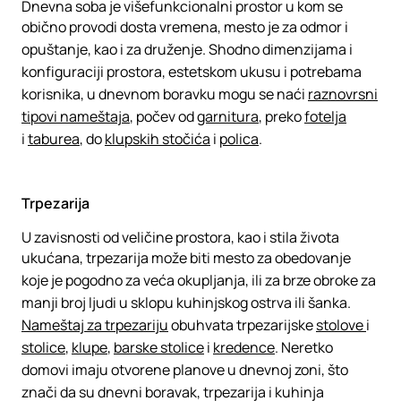
Dnevna soba je višefunkcionalni prostor u kom se
obično provodi dosta vremena, mesto je za odmor i
opuštanje, kao i za druženje. Shodno dimenzijama i
konfiguraciji prostora, estetskom ukusu i potrebama
korisnika, u dnevnom boravku mogu se naći
raznovrsni
tipovi nameštaja
, počev od
garnitura
, preko
fotelja
i
taburea
, do
klupskih stočića
i
polica
.
Trpezarija
U zavisnosti od veličine prostora, kao i stila života
ukućana, trpezarija može biti mesto za obedovanje
koje je pogodno za veća okupljanja, ili za brze obroke za
manji broj ljudi u sklopu kuhinjskog ostrva ili šanka.
Nameštaj za trpezariju
obuhvata trpezarijske
stolove
i
stolice
,
klupe
,
barske stolice
i
kredence
. Neretko
domovi imaju otvorene planove u dnevnoj zoni, što
znači da su dnevni boravak, trpezarija i kuhinja