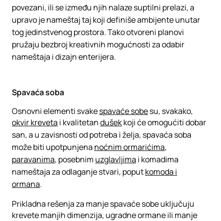
povezani, ili se između njih nalaze suptilni prelazi, a
upravo je nameštaj taj koji definiše ambijente unutar
tog jedinstvenog prostora. Tako otvoreni planovi
pružaju bezbroj kreativnih mogućnosti za odabir
nameštaja i dizajn enterijera.
Spavaća soba
Osnovni elementi svake
spavaće sobe
su, svakako,
okvir kreveta
i kvalitetan
dušek
koji će omogućiti dobar
san, a u zavisnosti od potreba i želja, spavaća soba
može biti upotpunjena
noćnim ormarićima
,
paravanima
, posebnim
uzglavljima
i komadima
nameštaja za odlaganje stvari, poput
komoda i
ormana
.
Prikladna rešenja za manje spavaće sobe uključuju
krevete manjih dimenzija, ugradne ormane ili manje