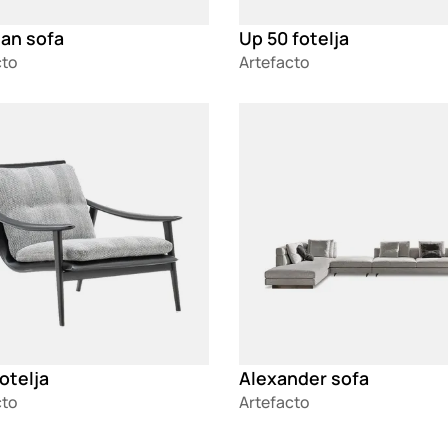
an sofa
Up 50 fotelja
cto
Artefacto
g
Loading
otelja
Alexander sofa
cto
Artefacto