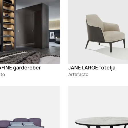
FINE garderober
JANE LARGE fotelja
cto
Artefacto
g
Loading