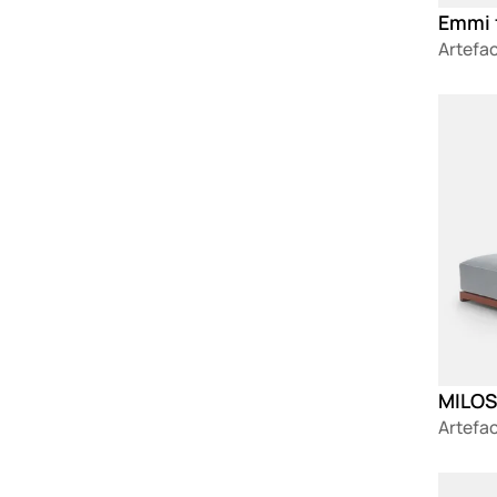
Emmi 
Artefa
Loadin
MILOS 
Artefa
Loadin