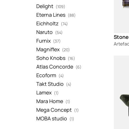
Delight
(109)
Eterna Lines
(88)
Eichholtz
(74)
Naruto
(54)
Stone
Furnix
(37)
Artefa
Magniflex
(20)
Soho Knobs
(16)
Loadin
Atlas Concorde
(6)
Ecoform
(4)
Takt Studio
(4)
Lamex
(1)
Mara Home
(1)
Mega Concept
(1)
MOBA studio
(1)