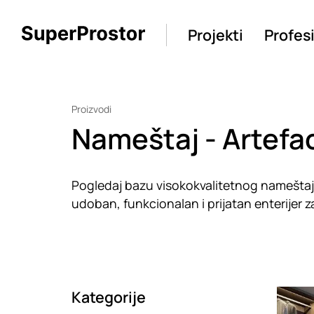
Projekti
Profes
Proizvodi
Nameštaj - Artefa
Pogledaj bazu visokokvalitetnog nameštaja o
udoban, funkcionalan i prijatan enterijer za 
Kategorije
Loadin