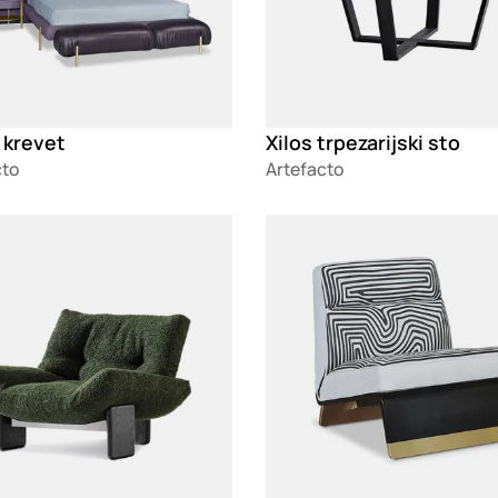
 krevet
Xilos trpezarijski sto
cto
Artefacto
g
Loading