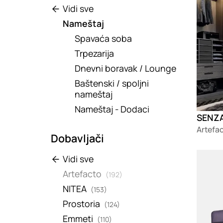
Vidi sve
Nameštaj
Spavaća soba
Trpezarija
Dnevni boravak / Lounge
Baštenski / spoljni
nameštaj
Nameštaj - Dodaci
SENZA
Artefa
Dobavljači
Loadin
Vidi sve
Artefacto
(192)
NITEA
(153)
Prostoria
(124)
Emmeti
(110)