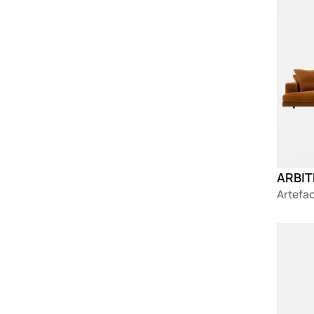
ARBIT
Artefa
Loadin