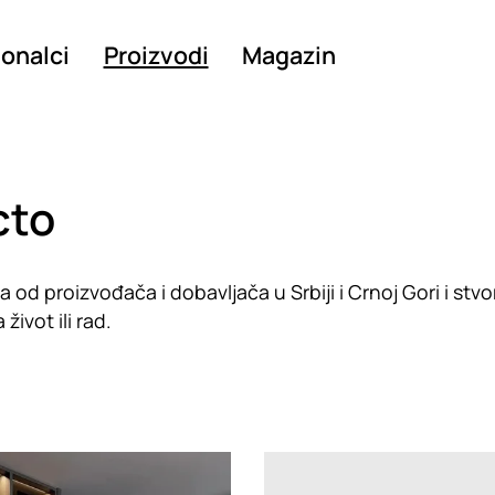
ionalci
Proizvodi
Magazin
cto
d proizvođača i dobavljača u Srbiji i Crnoj Gori i stvo
život ili rad.
g
Loading