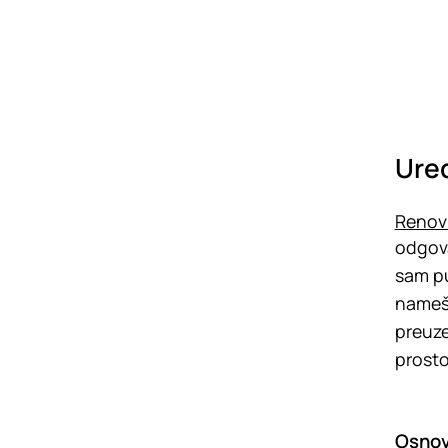
Uređ
Renovi
odgova
sam pu
namešt
preuze
prosto
Osnov