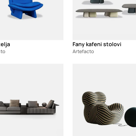
telja
Fany kafeni stolovi
cto
Artefacto
g
Loading