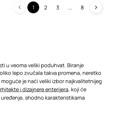
1
2
3
8
i u veoma veliki poduhvat. Biranje
oliko lepo zvučala takva promena, neretko
moguće je naći veliki izbor najkvalitetnijeg
rhitekte i dizajnere enterijera
, koji će
a uređenje, shodno karakteristikama