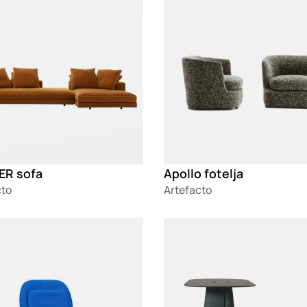
ER sofa
Apollo fotelja
cto
Artefacto
g
Loading