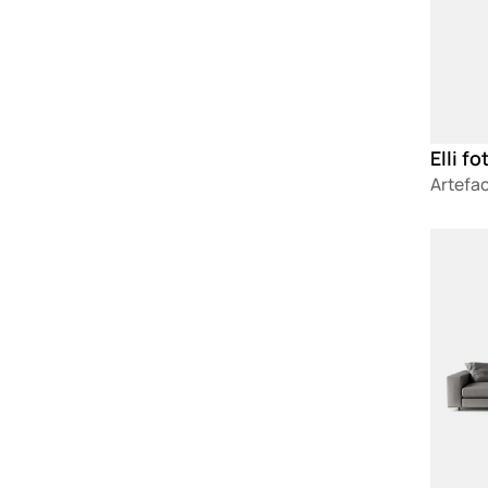
Elli fo
Artefa
Loadin