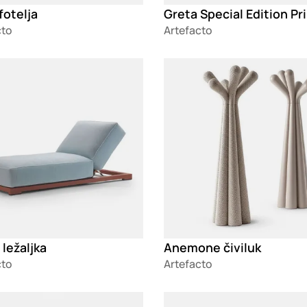
fotelja
cto
Artefacto
g
Loading
ležaljka
Anemone čiviluk
cto
Artefacto
g
Loading