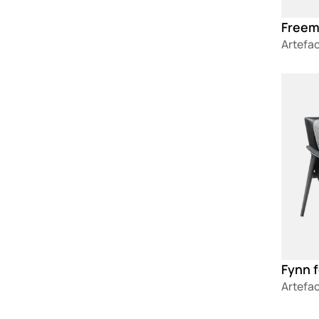
Freem
Artefa
Loadin
Fynn f
Artefa