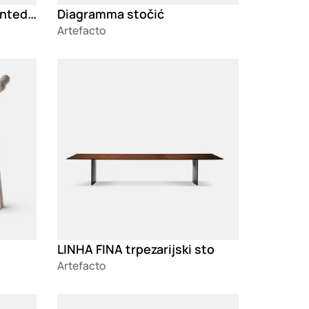
Greta Special Edition Printed fotelja
Diagramma stočić
Artefacto
Loading
LINHA FINA trpezarijski sto
Artefacto
Loading