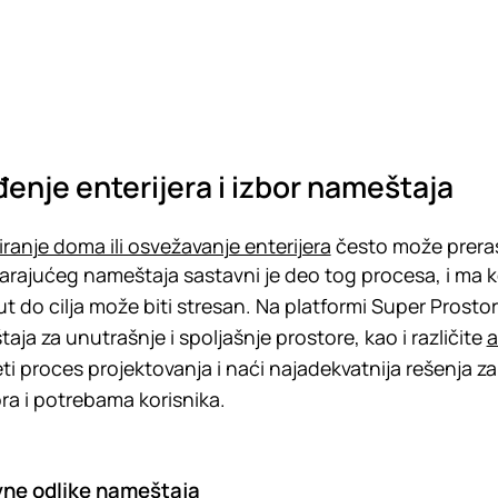
enje enterijera i izbor nameštaja
ranje doma ili osvežavanje enterijera
često može prerast
rajućeg nameštaja sastavni je deo tog procesa, i ma k
t do cilja može biti stresan. Na platformi Super Prostor 
aja za unutrašnje i spoljašnje prostore, kao i različite
a
ti proces projektovanja i naći najadekvatnija rešenja z
ra i potrebama korisnika.
ne odlike nameštaja