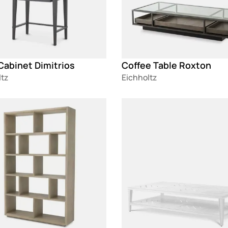
Cabinet Dimitrios
Coffee Table Roxton
ltz
Eichholtz
g
Loading