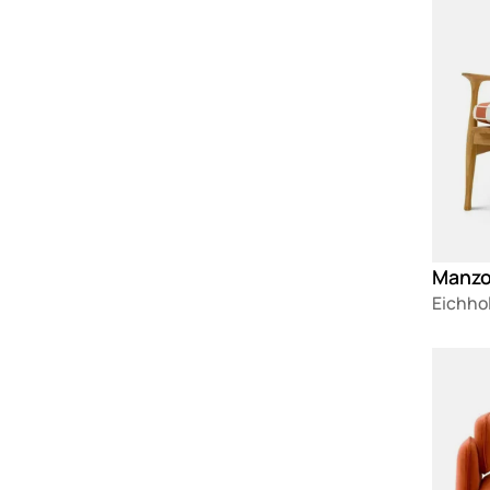
Eichho
Loadin