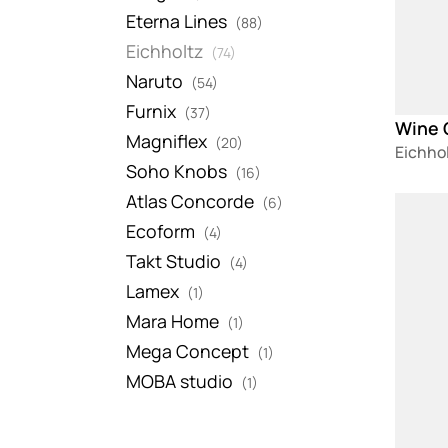
Eterna Lines
(88)
Eichholtz
(74)
Naruto
(54)
Furnix
(37)
Wine 
Magniflex
(20)
Eichho
Soho Knobs
(16)
Atlas Concorde
(6)
Loadin
Ecoform
(4)
Takt Studio
(4)
Lamex
(1)
Mara Home
(1)
Mega Concept
(1)
MOBA studio
(1)