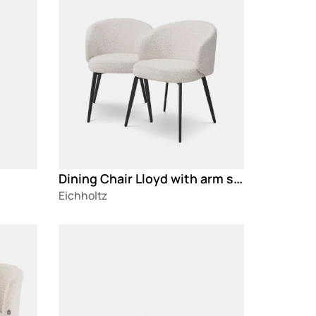
Dining Chair Lloyd with arm set of 2
Eichholtz
Loading