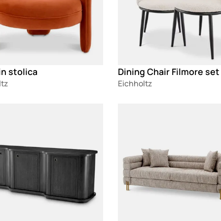
n stolica
Dining Chair Filmore set 
ltz
Eichholtz
g
Loading