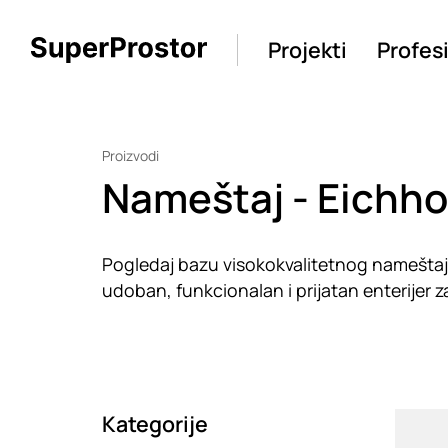
Projekti
Profes
Proizvodi
Nameštaj - Eichho
Pogledaj bazu visokokvalitetnog nameštaja o
udoban, funkcionalan i prijatan enterijer za 
Kategorije
Loadin