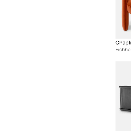
Chapli
Eichho
Loadin