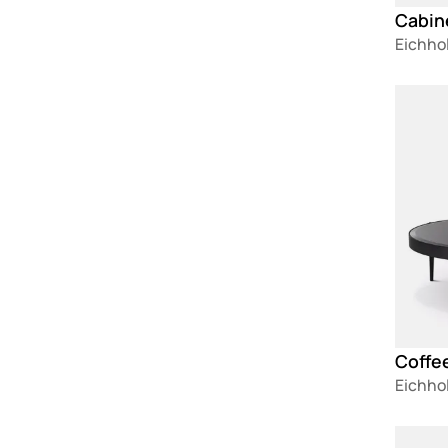
Cabin
Eichho
Loadin
Coffe
Eichho
Loadin