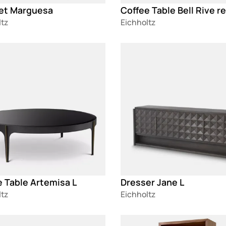
et Marguesa
ltz
Eichholtz
g
Loading
e Table Artemisa L
Dresser Jane L
ltz
Eichholtz
g
Loading