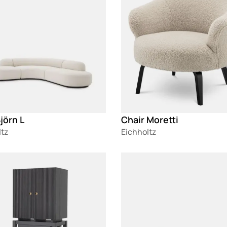
jörn L
Chair Moretti
ltz
Eichholtz
g
Loading