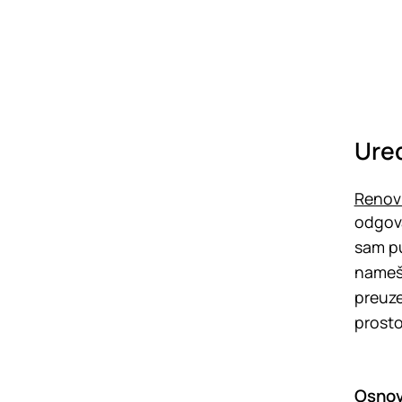
Uređ
Renovi
odgova
sam pu
namešt
preuze
prosto
Osnov