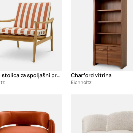
Manzo stolica za spoljašni prostor
Charford vitrina
ltz
Eichholtz
g
Loading