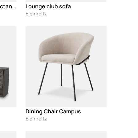
Coffee Table Bell Rive rectangular
Lounge club sofa
Eichholtz
Loading
Dining Chair Campus
Eichholtz
Loading