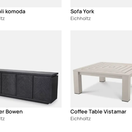
oli komoda
Sofa York
ltz
Eichholtz
g
Loading
er Bowen
Coffee Table Vistamar
ltz
Eichholtz