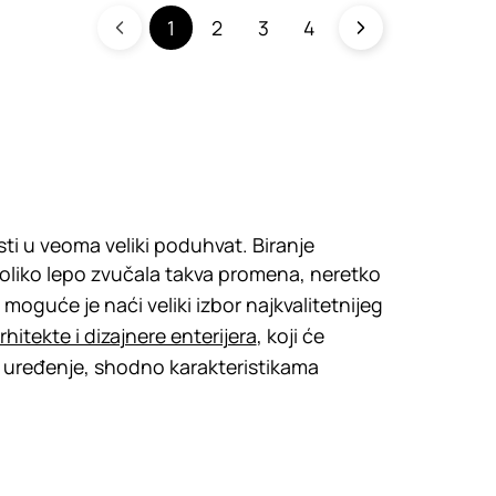
1
2
3
4
i u veoma veliki poduhvat. Biranje
oliko lepo zvučala takva promena, neretko
moguće je naći veliki izbor najkvalitetnijeg
rhitekte i dizajnere enterijera
, koji će
a uređenje, shodno karakteristikama