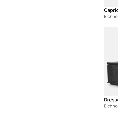
Capri
Eichho
Loadin
Dress
Eichho