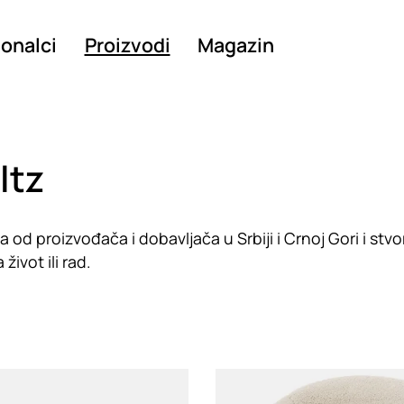
ionalci
Proizvodi
Magazin
ltz
d proizvođača i dobavljača u Srbiji i Crnoj Gori i stvo
život ili rad.
g
Loading