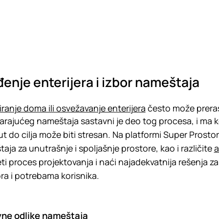
enje enterijera i izbor nameštaja
ranje doma ili osvežavanje enterijera
često može prerast
rajućeg nameštaja sastavni je deo tog procesa, i ma k
t do cilja može biti stresan. Na platformi Super Prostor 
aja za unutrašnje i spoljašnje prostore, kao i različite
a
ti proces projektovanja i naći najadekvatnija rešenja z
ra i potrebama korisnika.
ne odlike nameštaja