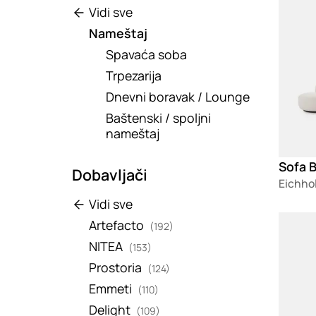
Vidi sve
Nameštaj
Spavaća soba
Trpezarija
Dnevni boravak / Lounge
Baštenski / spoljni
nameštaj
Sofa B
Dobavljači
Eichho
Vidi sve
Loadin
Artefacto
(192)
NITEA
(153)
Prostoria
(124)
Emmeti
(110)
Delight
(109)