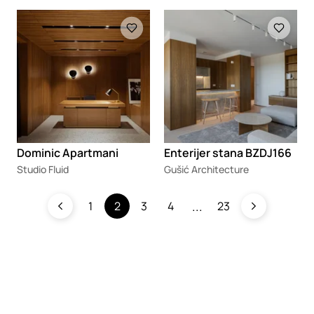
Loading
Loading
Dominic Apartmani
Enterijer stana BZDJ166
Studio Fluid
Gušić Architecture
1
2
3
4
23