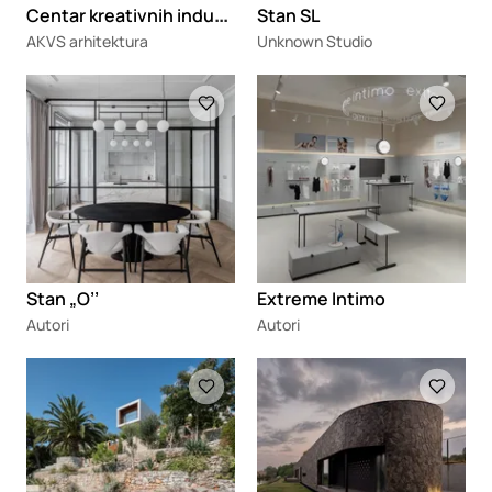
C
entar kreativnih industrija i inovacija „Ložionica” i Kuća eUprave
Stan SL
AKVS arhitektura
Unknown Studio
Loading
Loading
Stan „O’’
Extreme Intimo
Autori
Autori
Loading
Loading