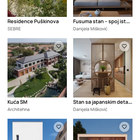
F
usuma stan – spoj istoka i zapada
Residence Puškinova
SEBRE
Danijela Mišković
Loading
Loading
S
tan sa japanskim detaljima
Kuća SM
Architehna
Danijela Mišković
Loading
Loading