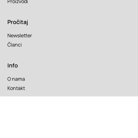
Proizvodi
Pročitaj
Newsletter
Članci
Info
O nama
Kontakt
Copyright 2026. Super Prostor.
Uslovi korišćenja
Srbija
/
Hrvatska