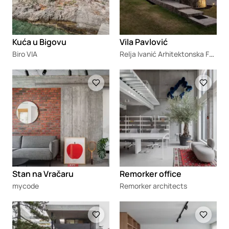
Kuća u Bigovu
Vila Pavlović
Relja Ivanić Arhitektonska Fotografija
Biro VIA
Loading
Loading
Stan na Vračaru
Remorker office
mycode
Remorker architects
Loading
Loading