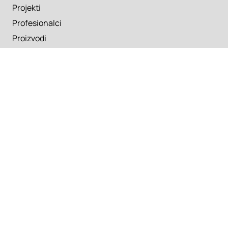
Projekti
Profesionalci
Proizvodi
Pročitaj
Newsletter
Članci
Info
O nama
Kontakt
Copyright 2026. Super Prostor.
Uslovi korišćenja