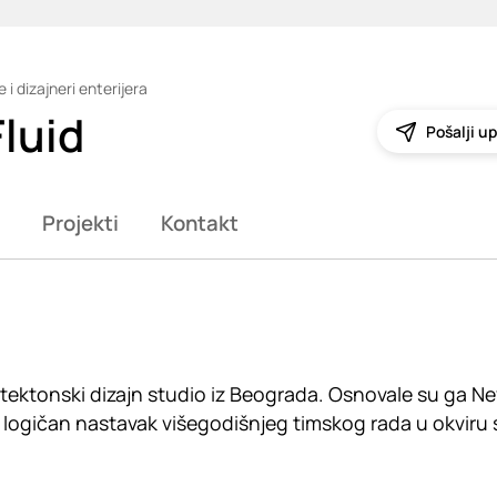
 i dizajneri enterijera
Fluid
Pošalji up
Projekti
Kontakt
hitektonski dizajn studio iz Beograda. Osnovale su ga Ne
o logičan nastavak višegodišnjeg timskog rada u okviru s
.