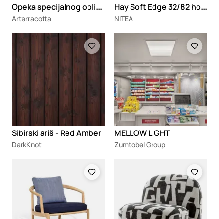
O
peka specijalnog oblika Concave brick
H
ay Soft Edge 32/82 hoklica
Arterracotta
NITEA
Loading
Loading
Sibirski ariš - Red Amber
MELLOW LIGHT
DarkKnot
Zumtobel Group
Loading
Loading