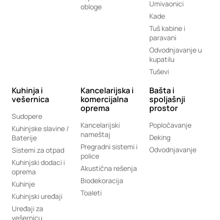
Umivaonici
obloge
Kade
Tuš kabine i
paravani
Odvodnjavanje u
kupatilu
Tuševi
Kuhinja i
Kancelarijska i
Bašta i
vešernica
komercijalna
spoljašnji
oprema
prostor
Sudopere
Kancelarijski
Popločavanje
Kuhinjske slavine /
nameštaj
Deking
Baterije
Pregradni sistemi i
Odvodnjavanje
Sistemi za otpad
police
Kuhinjski dodaci i
Akustična rešenja
oprema
Biodekoracija
Kuhinje
Toaleti
Kuhinjski uređaji
Uređaji za
vešernicu