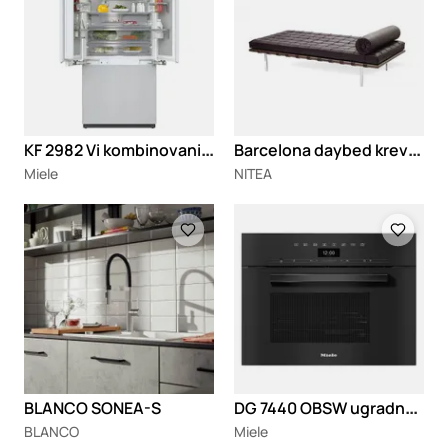
K
F 2982 Vi kombinovani frižider
B
arcelona daybed krevet za dnevni odmor
Miele
NITEA
Loading
Loading
D
G 7440 OBSW ugradna parna rerna
BLANCO SONEA-S
BLANCO
Miele