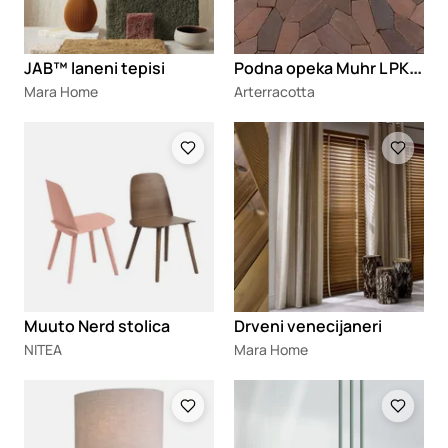
P
odna opeka Muhr L PK04 Polygon
JAB™ laneni tepisi
Mara Home
Arterracotta
Loading
Loading
Muuto Nerd stolica
Drveni venecijaneri
NITEA
Mara Home
Loading
Loading