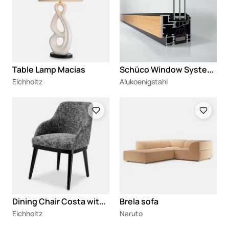
S
chüco Window System AWS 75 BS.SI+ WoodDesign
Table Lamp Macias
Eichholtz
Alukoenigstahl
Loading
Loading
D
ining Chair Costa with arm
Brela sofa
Eichholtz
Naruto