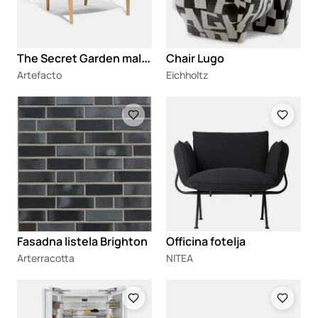
T
he Secret Garden mala fotelja
Chair Lugo
Artefacto
Eichholtz
Loading
Loading
Fasadna listela Brighton
Officina fotelja
Arterracotta
NITEA
Loading
Loading