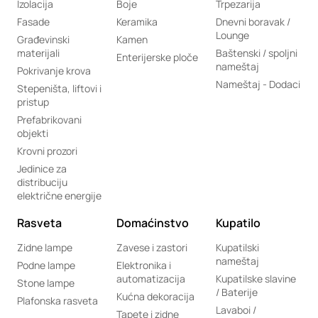
Izolacija
Boje
Trpezarija
Fasade
Keramika
Dnevni boravak /
Lounge
Građevinski
Kamen
materijali
Baštenski / spoljni
Enterijerske ploče
nameštaj
Pokrivanje krova
Nameštaj - Dodaci
Stepeništa, liftovi i
pristup
Prefabrikovani
objekti
Krovni prozori
Jedinice za
distribuciju
električne energije
Rasveta
Domaćinstvo
Kupatilo
Zidne lampe
Zavese i zastori
Kupatilski
nameštaj
Podne lampe
Elektronika i
automatizacija
Kupatilske slavine
Stone lampe
/ Baterije
Kućna dekoracija
Plafonska rasveta
Lavaboi /
Tapete i zidne