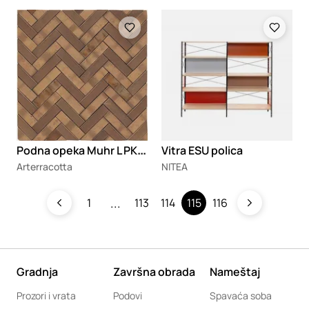
Loading
Loading
P
odna opeka Muhr L PK06S - Spezial
Vitra ESU polica
Arterracotta
NITEA
1
113
114
115
116
Gradnja
Završna obrada
Nameštaj
Prozori i vrata
Podovi
Spavaća soba