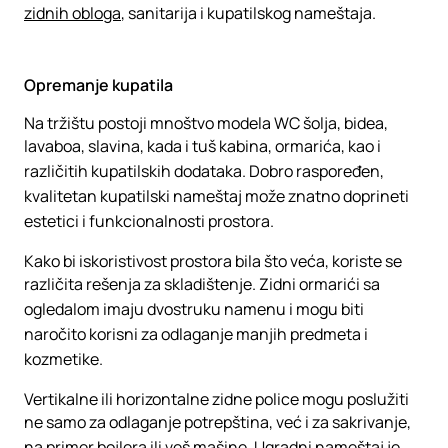
zidnih obloga
, sanitarija i kupatilskog nameštaja.
Opremanje kupatila
Na tržištu postoji mnoštvo modela WC šolja, bidea,
lavaboa, slavina, kada i tuš kabina, ormarića, kao i
različitih kupatilskih dodataka. Dobro raspoređen,
kvalitetan kupatilski nameštaj može znatno doprineti
estetici i funkcionalnosti prostora.
Kako bi iskoristivost prostora bila što veća, koriste se
različita rešenja za skladištenje. Zidni ormarići sa
ogledalom imaju dvostruku namenu i mogu biti
naročito korisni za odlaganje manjih predmeta i
kozmetike.
Vertikalne ili horizontalne zidne police mogu poslužiti
ne samo za odlaganje potrepština, već i za sakrivanje,
na primer bojlera ili veš mašine. Ugradni nameštaj je