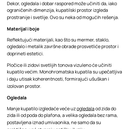
Dekor, ogledala i dobar raspored može učiniti da, iako
ograničenih dimenzija, kupatilski prostor izgleda
prostranije i svetlije. Ovo su neka od mogućih rešenja.
Materijal i boje
Reflektujući materijali, kao što su mermer, staklo,
ogledalo i metalik završne obrade prosvetliće prostor i
doprineti estetici.
Pločice ili zidovi svetlijih tonova vizuleno će učiniti
kupatilo većim. Monohromatska kupatila su upečatljiva
i daju utisak koherentnosti, formirajući ušuškan i
izolovan prostor.
Ogledala
Manje kupatilo izgledaće veće uz
ogledala
od zida do
zida ili od poda do plafona, a velika ogledala bez rama,
postavljena iznad umivaonika, ne samo da su