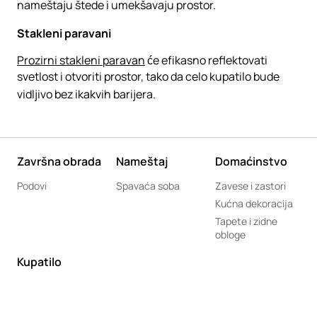
nameštaju štede i umekšavaju prostor.
Stakleni paravani
Prozirni stakleni paravan
će efikasno reflektovati
svetlost i otvoriti prostor, tako da celo kupatilo bude
vidljivo bez ikakvih barijera.
Završna obrada
Nameštaj
Domaćinstvo
Podovi
Spavaća soba
Zavese i zastori
Kućna dekoracija
Tapete i zidne
obloge
Kupatilo