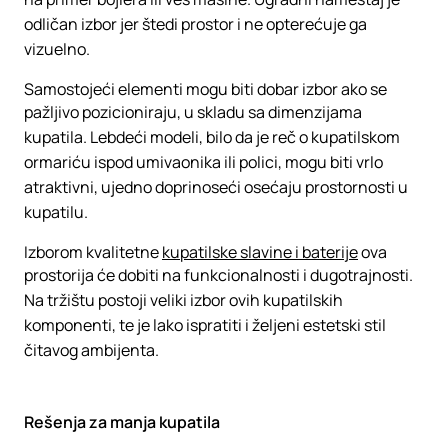
odličan izbor jer štedi prostor i ne opterećuje ga
vizuelno.
Samostojeći elementi mogu biti dobar izbor ako se
pažljivo pozicioniraju, u skladu sa dimenzijama
kupatila. Lebdeći modeli, bilo da je reč o kupatilskom
ormariću ispod umivaonika ili polici, mogu biti vrlo
atraktivni, ujedno doprinoseći osećaju prostornosti u
kupatilu.
Izborom kvalitetne
kupatilske slavine i baterije
ova
prostorija će dobiti na funkcionalnosti i dugotrajnosti.
Na tržištu postoji veliki izbor ovih kupatilskih
komponenti, te je lako ispratiti i željeni estetski stil
čitavog ambijenta.
Rešenja za manja kupatila