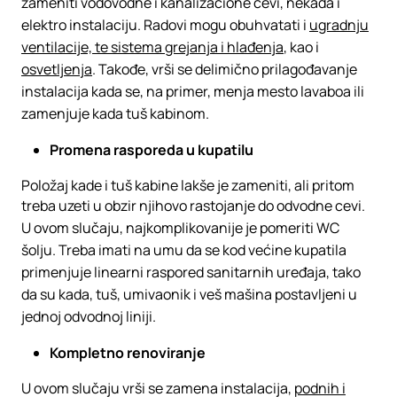
zameniti vodovodne i kanalizacione cevi, nekada i
elektro instalaciju. Radovi mogu obuhvatati i
ugradnju
ventilacije, te sistema grejanja i hlađenja
, kao i
osvetljenja
. Takođe, vrši se delimično prilagođavanje
instalacija kada se, na primer, menja mesto lavaboa ili
zamenjuje kada tuš kabinom.
Promena rasporeda u kupatilu
Položaj kade i tuš kabine lakše je zameniti, ali pritom
treba uzeti u obzir njihovo rastojanje do odvodne cevi.
U ovom slučaju, najkomplikovanije je pomeriti WC
šolju. Treba imati na umu da se kod većine kupatila
primenjuje linearni raspored sanitarnih uređaja, tako
da su kada, tuš, umivaonik i veš mašina postavljeni u
jednoj odvodnoj liniji.
Kompletno renoviranje
U ovom slučaju vrši se zamena instalacija,
podnih i