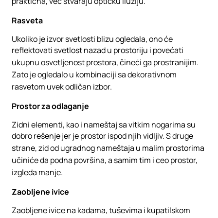
praktična, već stvaraju optičku iluziju.
Rasveta
Ukoliko je izvor svetlosti blizu ogledala, ono će
reflektovati svetlost nazad u prostoriju i povećati
ukupnu osvetljenost prostora, čineći ga prostranijim.
Zato je ogledalo u kombinaciji sa dekorativnom
rasvetom uvek odličan izbor.
Prostor za odlaganje
Zidni elementi, kao i nameštaj sa vitkim nogarima su
dobro rešenje jer je prostor ispod njih vidljiv. S druge
strane, zid od ugradnog nameštaja u malim prostorima
učiniće da podna površina, a samim tim i ceo prostor,
izgleda manje.
Zaobljene ivice
Zaobljene ivice na kadama, tuševima i kupatilskom