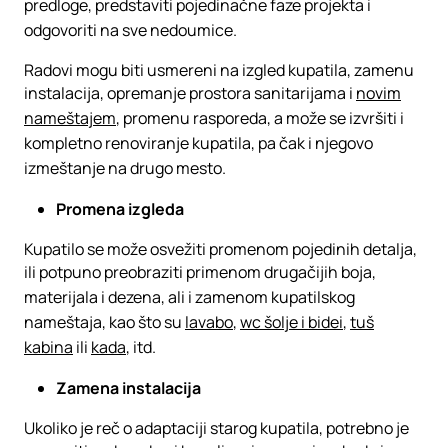
predloge, predstaviti pojedinačne faze projekta i
odgovoriti na sve nedoumice.
Radovi mogu biti usmereni na izgled kupatila, zamenu
instalacija, opremanje prostora sanitarijama i
novim
nameštajem
, promenu rasporeda, a može se izvršiti i
kompletno renoviranje kupatila, pa čak i njegovo
izmeštanje na drugo mesto.
Promena izgleda
Kupatilo se može osvežiti promenom pojedinih detalja,
ili potpuno preobraziti primenom drugačijih boja,
materijala i dezena, ali i zamenom kupatilskog
nameštaja, kao što su
lavabo
,
wc šolje i bidei
,
tuš
kabina
ili
kada
, itd.
Zamena instalacija
Ukoliko je reč o adaptaciji starog kupatila, potrebno je