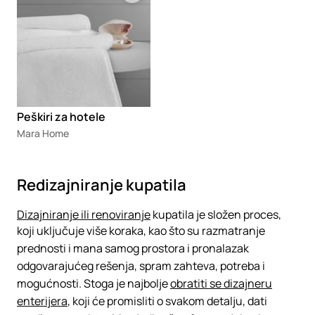
Peškiri za hotele
Mara Home
Redizajniranje kupatila
Dizajniranje ili renoviranje
kupatila je složen proces,
koji uključuje više koraka, kao što su razmatranje
prednosti i mana samog prostora i pronalazak
odgovarajućeg rešenja, spram zahteva, potreba i
mogućnosti. Stoga je najbolje
obratiti se dizajneru
enterijera
, koji će promisliti o svakom detalju, dati