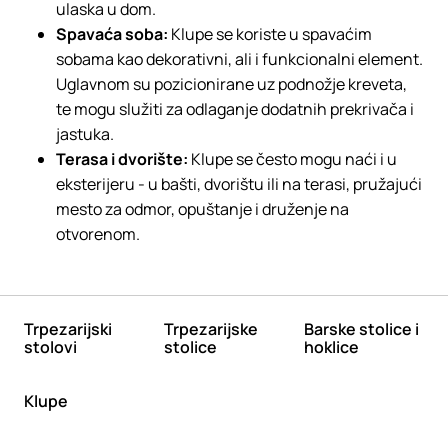
ulaska u dom.
Spavaća soba:
Klupe se koriste u spavaćim
sobama kao dekorativni, ali i funkcionalni element.
Uglavnom su pozicionirane uz podnožje kreveta,
te mogu služiti za odlaganje dodatnih prekrivača i
jastuka.
Terasa i dvorište:
Klupe se često mogu naći i u
eksterijeru - u bašti, dvorištu ili na terasi, pružajući
mesto za odmor, opuštanje i druženje na
otvorenom.
Trpezarijski
Trpezarijske
Barske stolice i
stolovi
stolice
hoklice
Klupe