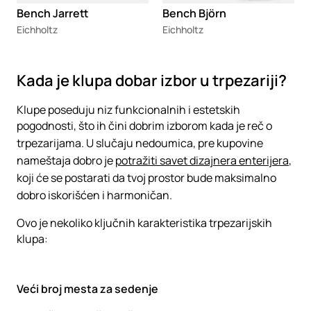
Bench Jarrett
Bench Björn
Eichholtz
Eichholtz
Kada je klupa dobar izbor u trpezariji?
Klupe poseduju niz funkcionalnih i estetskih
pogodnosti, što ih čini dobrim izborom kada je reč o
trpezarijama. U slučaju nedoumica, pre kupovine
nameštaja dobro je
potražiti savet dizajnera enterijera
,
koji će se postarati da tvoj prostor bude maksimalno
dobro iskorišćen i harmoničan.
Ovo je nekoliko ključnih karakteristika trpezarijskih
klupa:
Veći broj mesta za sedenje