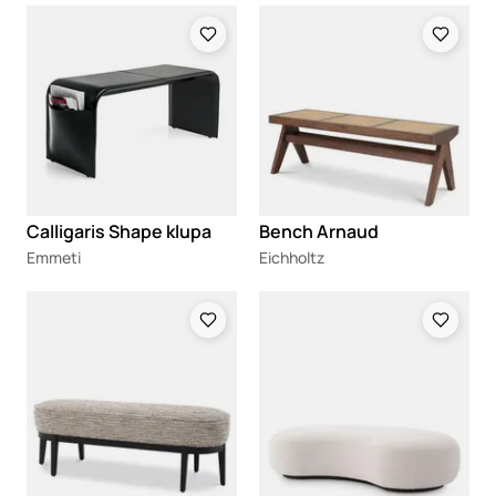
Loading
Loading
Calligaris Shape klupa
Bench Arnaud
Emmeti
Eichholtz
Loading
Loading