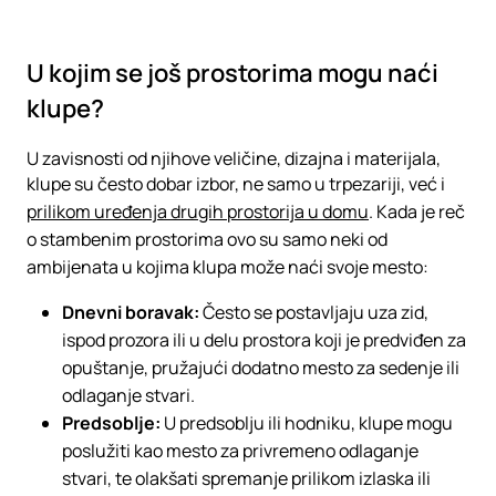
U kojim se još prostorima mogu naći
klupe?
U zavisnosti od njihove veličine, dizajna i materijala,
klupe su često dobar izbor, ne samo u trpezariji, već i
prilikom uređenja drugih prostorija u domu
. Kada je reč
o stambenim prostorima ovo su samo neki od
ambijenata u kojima klupa može naći svoje mesto:
Dnevni boravak:
Često se postavljaju uza zid,
ispod prozora ili u delu prostora koji je predviđen za
opuštanje, pružajući dodatno mesto za sedenje ili
odlaganje stvari.
Predsoblje:
U predsoblju ili hodniku, klupe mogu
poslužiti kao mesto za privremeno odlaganje
stvari, te olakšati spremanje prilikom izlaska ili