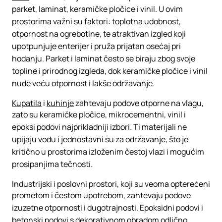
parket, laminat, keramičke pločice i vinil. U ovim
prostorima važni su faktori: toplotna udobnost,
otpornost na ogrebotine, te atraktivan izgled koji
upotpunjuje enterijer i pruža prijatan osećaj pri
hodanju. Parket i laminat često se biraju zbog svoje
topline i prirodnog izgleda, dok keramičke pločice i vinil
nude veću otpornost i lakše održavanje.
Kupatila
i
kuhinje
zahtevaju podove otporne na vlagu,
zato su keramičke pločice, mikrocementni, vinil i
epoksi podovi najprikladniji izbori. Ti materijali ne
upijaju vodu i jednostavni su za održavanje, što je
kritično u prostorima izloženim čestoj vlazi i mogućim
prosipanjima tečnosti.
Industrijski i poslovni prostori, koji su veoma opterećeni
prometom i čestom upotrebom, zahtevaju podove
izuzetne otpornosti i dugotrajnosti. Epoksidni podovi i
betonski podovi s dekorativnom obradom odlično