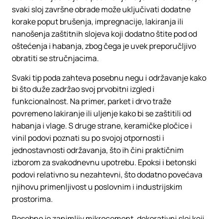
svaki sloj završne obrade može uključivati dodatne
korake poput brušenja, impregnacije, lakiranja ili
nanošenja zaštitnih slojeva koji dodatno štite pod od
oštećenja i habanja, zbog čega je uvek preporučljivo
obratiti se stručnjacima.
Svaki tip poda zahteva posebnu negu i održavanje kako
bi što duže zadržao svoj prvobitni izgled i
funkcionalnost. Na primer, parket i drvo traže
povremeno lakiranje ili uljenje kako bi se zaštitili od
habanja i vlage. S druge strane, keramičke pločice i
vinil podovi poznati su po svojoj otpornosti i
jednostavnosti održavanja, što ih čini praktičnim
izborom za svakodnevnu upotrebu. Epoksi i betonski
podovi relativno su nezahtevni, što dodatno povećava
njihovu primenljivost u poslovnim i industrijskim
prostorima.
Posebno je zanimljiv mikrocement, dekorativni sloj koji