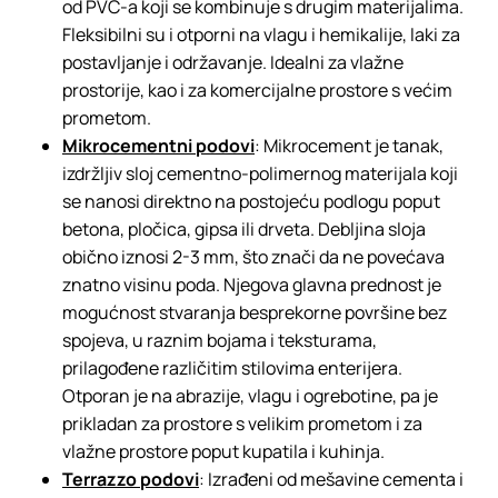
od PVC-a koji se kombinuje s drugim materijalima.
Fleksibilni su i otporni na vlagu i hemikalije, laki za
postavljanje i održavanje. Idealni za vlažne
prostorije, kao i za komercijalne prostore s većim
prometom.
Mikrocementni podovi
: Mikrocement je tanak,
izdržljiv sloj cementno-polimernog materijala koji
se nanosi direktno na postojeću podlogu poput
betona, pločica, gipsa ili drveta. Debljina sloja
obično iznosi 2-3 mm, što znači da ne povećava
znatno visinu poda. Njegova glavna prednost je
mogućnost stvaranja besprekorne površine bez
spojeva, u raznim bojama i teksturama,
prilagođene različitim stilovima enterijera.
Otporan je na abrazije, vlagu i ogrebotine, pa je
prikladan za prostore s velikim prometom i za
vlažne prostore poput kupatila i kuhinja.
Terrazzo podovi
: Izrađeni od mešavine cementa i