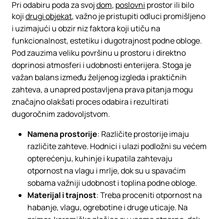
Pri odabiru poda za svoj
dom
,
poslovni
prostor ili bilo
koji
drugi objekat
, važno je pristupiti odluci promišljeno
i uzimajući u obzir niz faktora koji utiču na
funkcionalnost, estetiku i dugotrajnost podne obloge.
Pod zauzima veliku površinu u prostoru i direktno
doprinosi atmosferi i udobnosti enterijera. Stoga je
važan balans između željenog izgleda i praktičnih
zahteva, a unapred postavljena prava pitanja mogu
značajno olakšati proces odabira i rezultirati
dugoročnim zadovoljstvom.
Namena prostorije
: Različite prostorije imaju
različite zahteve. Hodnici i ulazi podložni su većem
opterećenju, kuhinje i kupatila zahtevaju
otpornost na vlagu i mrlje, dok su u spavaćim
sobama važniji udobnost i toplina podne obloge.
Materijal i trajnost
: Treba proceniti otpornost na
habanje, vlagu, ogrebotine i druge uticaje. Na