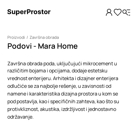
Proizvodi
Završna obrada
Podovi - Mara Home
Završna obrada poda, uključujući mikrocement u
različitim bojama i opcijama, dodaje estetsku
vrednost enterijeru. Arhitekta i dizajner enterijera
odlučiće se za najbolje rešenje, u zavisnosti od
namene i karakteristika dizajna prostora u kom se
pod postavlja, kao i specifičnih zahteva, kao što su
protivkliznost, akustika, izdržljivost i jednostavno
održavanje.