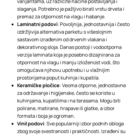
varijantama, uz različite načine postavljanja i
slaganja. Potrebno je pažljivo birati vrstu drveta i
premaz za otpornost na vlagu i habanje.
Laminatni podovi
: Povoljnija, jednostavnija i često
izdržljivija alternativa parketu s višeslojnim
sastavom izrađenim od drvenih vlakana i
dekorativnog sloja. Danas postoji i vodootporna
verzija laminata koja je posebno dizajnirana za
otpornost na vlagu i manju izloženost vodi, što
omogućava njihovu upotrebu i u vlažnijim
prostorijama poput kuhinja i kupatila.
Keramičke pločice
: Veoma otporne, jednostavne
za održavanje i higijenske, često se koriste u
kuhinjama, kupatilima i na terasama. Mogu biti
polirane, matirane, hrapave ili glatke, a izbor
formata i boja je ogroman.
Vinil podovi
: Sve popularniji izbor podnih obloga
zbog svoje svestranosti i praktičnosti. Izrađeni su