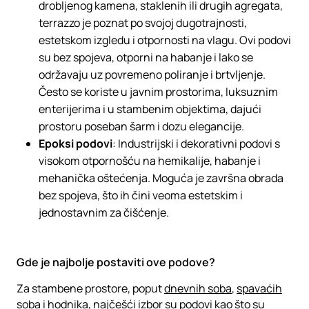
drobljenog kamena, staklenih ili drugih agregata,
terrazzo je poznat po svojoj dugotrajnosti,
estetskom izgledu i otpornosti na vlagu. Ovi podovi
su bez spojeva, otporni na habanje i lako se
održavaju uz povremeno poliranje i brtvljenje.
Često se koriste u javnim prostorima, luksuznim
enterijerima i u stambenim objektima, dajući
prostoru poseban šarm i dozu elegancije.
Epoksi podovi
: Industrijski i dekorativni podovi s
visokom otpornošću na hemikalije, habanje i
mehanička oštećenja. Moguća je završna obrada
bez spojeva, što ih čini veoma estetskim i
jednostavnim za čišćenje.
Gde je najbolje postaviti ove podove?
Za stambene prostore, poput
dnevnih soba
,
spavaćih
soba
i hodnika, najčešći izbor su podovi kao što su