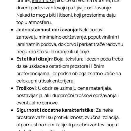
primer,
keramičke
pločice su veoma otporne, dok
drveni
podovi zahtevaju pažljivije održavanje.
Nekad to mogu biti i
itisoni
, koji prostorima daju
toplu atmosferu.
Jednostavnost održavanja
: Neki podovi
zahtevaju minimalno održavanje, poput vinilnih i
laminatnih podova, dok drvo i parket traže redovnu
negu kao što su lakiranje ili uljenje.
Estetika i dizajn
: Boja, tekstura i dezen poda treba
da se usklade s ostatkom prostora i ličnim
preferencijama, jer podna obloga znatno utiče na
celokupni utisak enterijera.
Troškovi
: U obzir se uzimaju cena materijala,
postavljanja, ali i dugoročni troškovi održavanja i
eventualne obnove.
Sigurnost i dodatne karakteristike
: Za neke
prostore važni su protivkliznost, zvučna izolacija,
otpornost na hemikalije ili posebni zahtevi poput