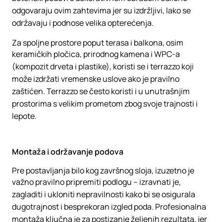
odgovaraju ovim zahtevima jer su izdržljivi, lako se
održavaju i podnose velika opterećenja.
Za spoljne prostore poput terasa i balkona, osim
keramičkih pločica, prirodnog kamena i WPC-a
(kompozit drveta i plastike), koristi se i terrazzo koji
može izdržati vremenske uslove ako je pravilno
zaštićen. Terrazzo se često koristi i u unutrašnjim
prostorima s velikim prometom zbog svoje trajnosti i
lepote.
Montaža i održavanje podova
Pre postavljanja bilo kog završnog sloja, izuzetno je
važno pravilno pripremiti podlogu – izravnati je,
zagladiti i ukloniti nepravilnosti kako bi se osigurala
dugotrajnost i besprekoran izgled poda. Profesionalna
montaža ključna je za postizanje željenih rezultata, jer