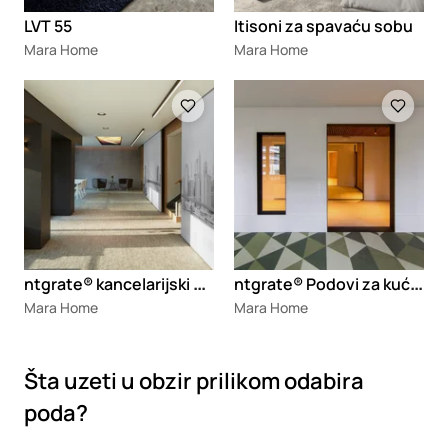
LVT 55
Itisoni za spavaću sobu
Mara Home
Mara Home
Loading
Loading
n
tgrate® kancelarijski podovi
n
tgrate® Podovi za kuće i stanove
Mara Home
Mara Home
Šta uzeti u obzir prilikom odabira
poda?