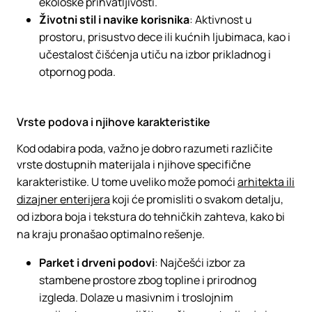
ekološke prihvatljivosti.
Životni stil i navike korisnika
: Aktivnost u
prostoru, prisustvo dece ili kućnih ljubimaca, kao i
učestalost čišćenja utiču na izbor prikladnog i
otpornog poda.
Vrste podova i njihove karakteristike
Kod odabira poda, važno je dobro razumeti različite
vrste dostupnih materijala i njihove specifične
karakteristike. U tome uveliko može pomoći
arhitekta ili
dizajner enterijera
koji će promisliti o svakom detalju,
od izbora boja i tekstura do tehničkih zahteva, kako bi
na kraju pronašao optimalno rešenje.
Parket i drveni podovi
: Najčešći izbor za
stambene prostore zbog topline i prirodnog
izgleda. Dolaze u masivnim i troslojnim