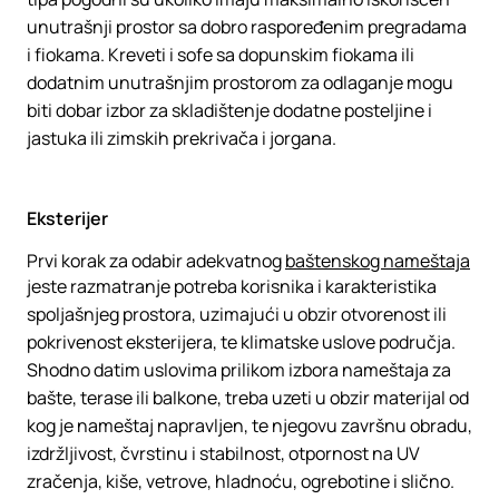
unutrašnji prostor sa dobro raspoređenim pregradama
i fiokama. Kreveti i sofe sa dopunskim fiokama ili
dodatnim unutrašnjim prostorom za odlaganje mogu
biti dobar izbor za skladištenje dodatne posteljine i
jastuka ili zimskih prekrivača i jorgana.
Eksterijer
Prvi korak za odabir adekvatnog
baštenskog nameštaja
jeste razmatranje potreba korisnika i karakteristika
spoljašnjeg prostora, uzimajući u obzir otvorenost ili
pokrivenost eksterijera, te klimatske uslove područja.
Shodno datim uslovima prilikom izbora nameštaja za
bašte, terase ili balkone, treba uzeti u obzir materijal od
kog je nameštaj napravljen, te njegovu završnu obradu,
izdržljivost, čvrstinu i stabilnost, otpornost na UV
zračenja, kiše, vetrove, hladnoću, ogrebotine i slično.