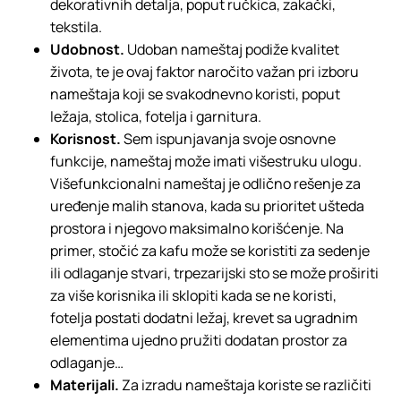
dekorativnih detalja, poput ručkica, zakački,
tekstila.
Udobnost.
Udoban nameštaj podiže kvalitet
života, te je ovaj faktor naročito važan pri izboru
nameštaja koji se svakodnevno koristi, poput
ležaja, stolica, fotelja i garnitura.
Korisnost.
Sem ispunjavanja svoje osnovne
funkcije, nameštaj može imati višestruku ulogu.
Višefunkcionalni nameštaj je odlično rešenje za
uređenje malih stanova, kada su prioritet ušteda
prostora i njegovo maksimalno korišćenje. Na
primer, stočić za kafu može se koristiti za sedenje
ili odlaganje stvari, trpezarijski sto se može proširiti
za više korisnika ili sklopiti kada se ne koristi,
fotelja postati dodatni ležaj, krevet sa ugradnim
elementima ujedno pružiti dodatan prostor za
odlaganje…
Materijali.
Za izradu nameštaja koriste se različiti