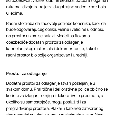
su podesivost visine i dubine sedišta, potpora nogama i
rukama, dizajnirana je za dugotrajno sedenje bez bola
u leđima.
Radni sto treba da zadovolji potrebe korisnika, kao i da
bude odgovarajućeg oblika, visine i veličine u odnosu
na prostor u kom se nalazi. Modeli sa fiokama
obezbediće dodatan prostor za odlaganje
kancelarijskog materijala i dokumentacije, kako bi
radni prostor bio bolje organizovan i uredniji.
Prostor za odlaganje
Dodatni prostor za odlaganje stvari poželjan je u
svakom domu. Praktične i dekorativne police obično se
koriste za izlaganje knjiga i dekorativnih predmeta, a
ukoliko su samostojeće, mogu poslužiti i za
pregrađivanje prostora. Plakari i kabineti zatvorenog
tipa pogodni su ukoliko imaju maksimalno iskorišćen