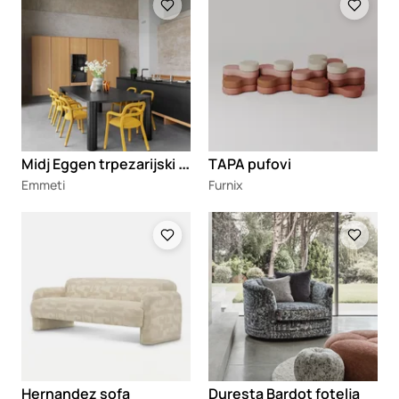
M
idj Eggen trpezarijski sto
TAPA pufovi
Emmeti
Furnix
Loading
Loading
Hernandez sofa
Duresta Bardot fotelja