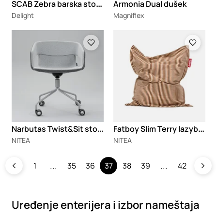
S
CAB Zebra barska stolica
Armonia Dual dušek
Delight
Magniflex
Loading
Loading
N
arbutas Twist&Sit stolice
F
atboy Slim Terry lazybag
NITEA
NITEA
1
35
36
37
38
39
42
Uređenje enterijera i izbor nameštaja