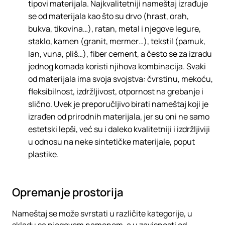
tipovi materijala. Najkvalitetniji nameštaj izrađuje
se od materijala kao što su drvo (hrast, orah,
bukva, tikovina…), ratan, metal i njegove legure,
staklo, kamen (granit, mermer…), tekstil (pamuk,
lan, vuna, pliš…), fiber cement, a često se za izradu
jednog komada koristi njihova kombinacija. Svaki
od materijala ima svoja svojstva: čvrstinu, mekoću,
fleksibilnost, izdržljivost, otpornost na grebanje i
slično. Uvek je preporučljivo birati nameštaj koji je
izrađen od prirodnih materijala, jer su oni ne samo
estetski lepši, već su i daleko kvalitetniji i izdržljiviji
u odnosu na neke sintetičke materijale, poput
plastike.
Opremanje prostorija
Nameštaj se može svrstati u različite kategorije, u