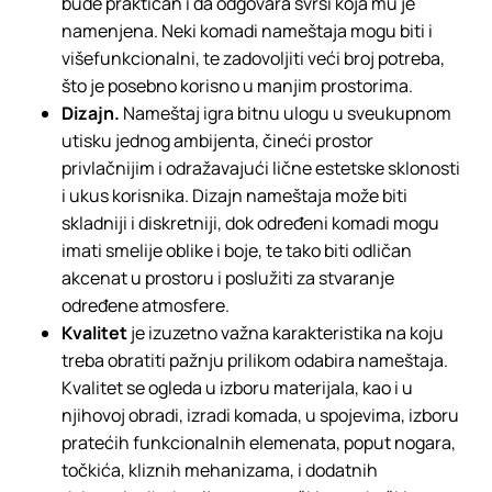
bude praktičan i da odgovara svrsi koja mu je
namenjena. Neki komadi nameštaja mogu biti i
višefunkcionalni, te zadovoljiti veći broj potreba,
što je posebno korisno u manjim prostorima.
Dizajn.
Nameštaj igra bitnu ulogu u sveukupnom
utisku jednog ambijenta, čineći prostor
privlačnijim i odražavajući lične estetske sklonosti
i ukus korisnika. Dizajn nameštaja može biti
skladniji i diskretniji, dok određeni komadi mogu
imati smelije oblike i boje, te tako biti odličan
akcenat u prostoru i poslužiti za stvaranje
određene atmosfere.
Kvalitet
je izuzetno važna karakteristika na koju
treba obratiti pažnju prilikom odabira nameštaja.
Kvalitet se ogleda u izboru materijala, kao i u
njihovoj obradi, izradi komada, u spojevima, izboru
pratećih funkcionalnih elemenata, poput nogara,
točkića, kliznih mehanizama, i dodatnih