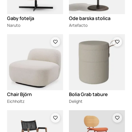
Gaby fotelja
Ode barska stolica
Naruto
Artefacto
Loading
Loading
Chair Björn
Bolia Grab tabure
Eichholtz
Delight
Loading
Loading