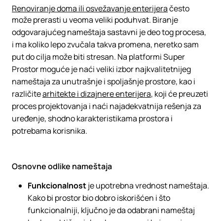
Renoviranje doma ili osvežavanje enterijera
često
može prerasti u veoma veliki poduhvat. Biranje
odgovarajućeg nameštaja sastavni je deo tog procesa,
i ma koliko lepo zvučala takva promena, neretko sam
put do cilja može biti stresan. Na platformi Super
Prostor moguće je naći veliki izbor najkvalitetnijeg
nameštaja za unutrašnje i spoljašnje prostore, kao i
različite
arhitekte i dizajnere enterijera
, koji će preuzeti
proces projektovanja i naći najadekvatnija rešenja za
uređenje, shodno karakteristikama prostora i
potrebama korisnika.
Osnovne odlike nameštaja
Funkcionalnost
je upotrebna vrednost nameštaja.
Kako bi prostor bio dobro iskorišćen i što
funkcionalniji, ključno je da odabrani nameštaj