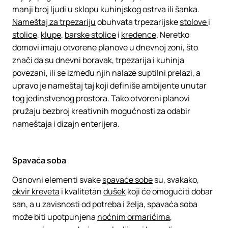
manji broj ljudi u sklopu kuhinjskog ostrva ili šanka.
Nameštaj za trpezariju
obuhvata trpezarijske
stolove
i
stolice
,
klupe
,
barske stolice
i
kredence
. Neretko
domovi imaju otvorene planove u dnevnoj zoni, što
znači da su dnevni boravak, trpezarija i kuhinja
povezani, ili se između njih nalaze suptilni prelazi, a
upravo je nameštaj taj koji definiše ambijente unutar
tog jedinstvenog prostora. Tako otvoreni planovi
pružaju bezbroj kreativnih mogućnosti za odabir
nameštaja i dizajn enterijera.
Spavaća soba
Osnovni elementi svake
spavaće sobe
su, svakako,
okvir kreveta
i kvalitetan
dušek
koji će omogućiti dobar
san, a u zavisnosti od potreba i želja, spavaća soba
može biti upotpunjena
noćnim ormarićima
,