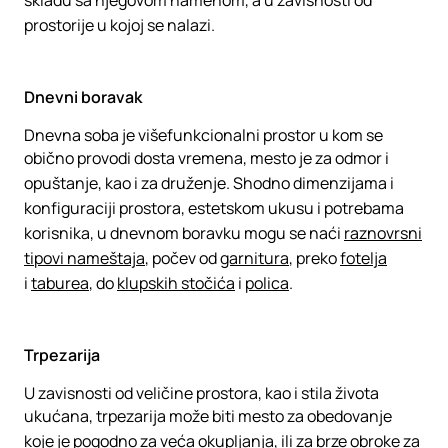
skladu sa njegovom namenom, a u zavisnosti od
prostorije u kojoj se nalazi.
Dnevni boravak
Dnevna soba je višefunkcionalni prostor u kom se
obično provodi dosta vremena, mesto je za odmor i
opuštanje, kao i za druženje. Shodno dimenzijama i
konfiguraciji prostora, estetskom ukusu i potrebama
korisnika, u dnevnom boravku mogu se naći
raznovrsni
tipovi nameštaja
, počev od
garnitura
, preko
fotelja
i
taburea
, do
klupskih stočića
i
polica
.
Trpezarija
U zavisnosti od veličine prostora, kao i stila života
ukućana, trpezarija može biti mesto za obedovanje
koje je pogodno za veća okupljanja, ili za brze obroke za