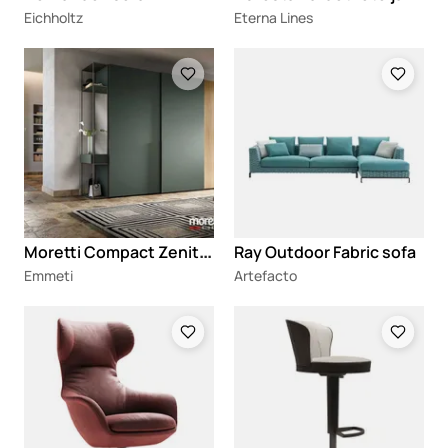
Eichholtz
Eterna Lines
Loading
Loading
M
oretti Compact Zenith S174 ormar
Ray Outdoor Fabric sofa
Emmeti
Artefacto
Loading
Loading