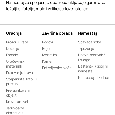
Nameštaj za spoljašnju upotrebu uključuje
garniture
,
ležaljke
,
fotelje
,
male i velike stolove
i
stolice
.
Gradnja
Završna obrada
Nameštaj
Prozori i vrata
Podovi
Spavaća soba
Izolacija
Boje
Trpezarija
Fasade
Keramika
Dnevni boravak /
Lounge
Građevinski
Kamen
materijali
Baštenski / spoljni
Enterijerske ploče
nameštaj
Pokrivanje krova
Nameštaj - Dodaci
Stepeništa, liftovi i
pristup
Prefabrikovani
objekti
Krovni prozori
Jedinice za
distribuciju