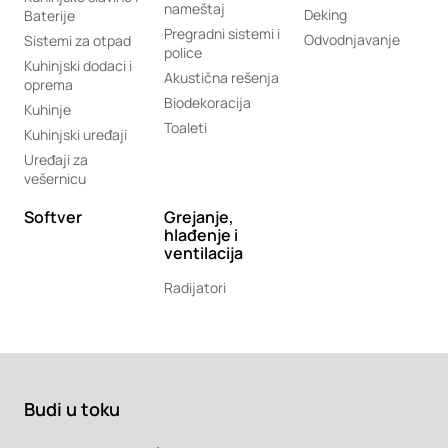
nameštaj
Deking
Baterije
Pregradni sistemi i
Odvodnjavanje
Sistemi za otpad
police
Kuhinjski dodaci i
Akustična rešenja
oprema
Biodekoracija
Kuhinje
Toaleti
Kuhinjski uređaji
Uređaji za
vešernicu
Softver
Grejanje,
hlađenje i
ventilacija
Radijatori
Budi u toku