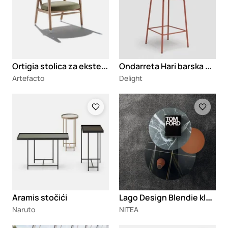
O
rtigia stolica za eksterijer
O
ndarreta Hari barska stolica
Artefacto
Delight
Loading
Loading
L
ago Design Blendie klupski stočić
Aramis stočići
Naruto
NITEA