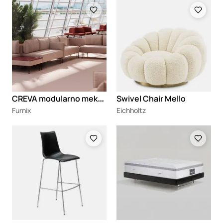
Loading
Loading
C
REVA modularno meko sedenje
Swivel Chair Mello
Furnix
Eichholtz
Loading
Loading