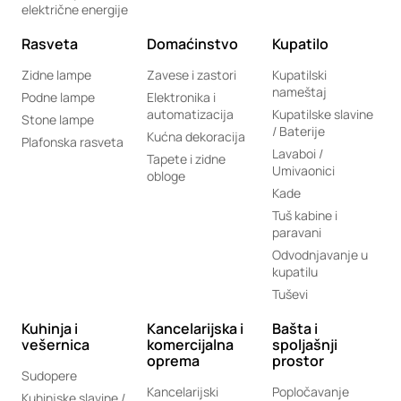
električne energije
Rasveta
Domaćinstvo
Kupatilo
Zidne lampe
Zavese i zastori
Kupatilski
nameštaj
Podne lampe
Elektronika i
automatizacija
Kupatilske slavine
Stone lampe
/ Baterije
Kućna dekoracija
Plafonska rasveta
Lavaboi /
Tapete i zidne
Umivaonici
obloge
Kade
Tuš kabine i
paravani
Odvodnjavanje u
kupatilu
Tuševi
Kuhinja i
Kancelarijska i
Bašta i
vešernica
komercijalna
spoljašnji
oprema
prostor
Sudopere
Kancelarijski
Popločavanje
Kuhinjske slavine /