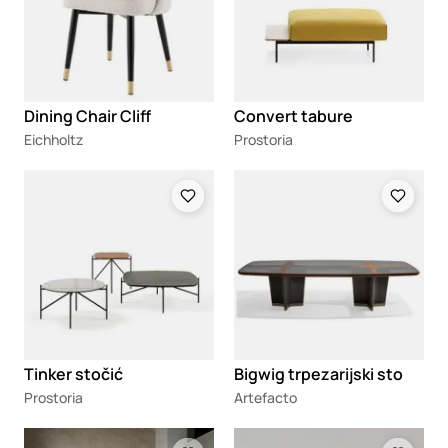
Dining Chair Cliff
Convert tabure
Eichholtz
Prostoria
Loading
Loading
Tinker stočić
Bigwig trpezarijski sto
Prostoria
Artefacto
Loading
Loading