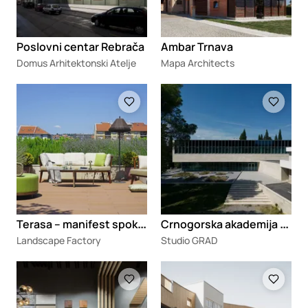
Poslovni centar Rebrača
Ambar Trnava
Domus Arhitektonski Atelje
Mapa Architects
Loading
Loading
T
erasa – manifest spokojnog življenja na otvorenom
C
rnogorska akademija nauka i umjetnosti
Landscape Factory
Studio GRAD
Loading
Loading