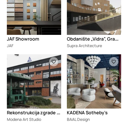
O
bdanište „Vidra”, Gradac
JAF Showroom
JAF
Supra Architecture
Loading
Loading
R
ekonstrukcija zgrade ZGOP-a
KADENA Sotheby's
Modena Art Studio
BAAL Design