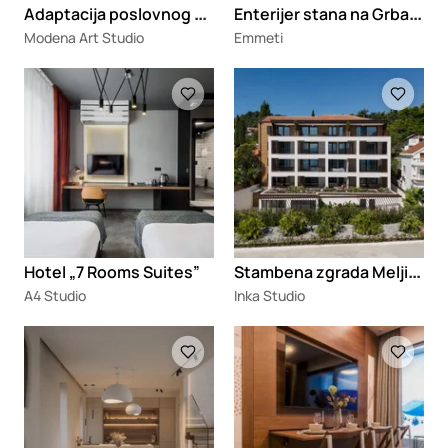
A
daptacija poslovnog prostora Preston
E
nterijer stana na Grbavici
Modena Art Studio
Emmeti
Loading
Loading
S
tambena zgrada Meljine
Hotel „7 Rooms Suites”
A4 Studio
Inka Studio
Loading
Loading