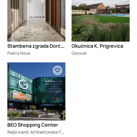
S
tambena zgrada Dorćol House
Okućnica K, Prigrevica
Pietra Nova
Gorovel
Loading
BEO Shopping Center
Relja Ivanić Arhitektonska Fotografija