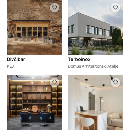
Loading
Loading
Divčibar
Terboinox
KEJ
Domus Arhitektonski Atelje
Loading
Loading