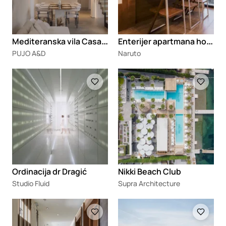
M
editeranska vila Casa Al Este
E
nterijer apartmana hotela Crown Peaks
PUJO A&D
Naruto
Loading
Loading
Ordinacija dr Dragić
Nikki Beach Club
Studio Fluid
Supra Architecture
Loading
Loading