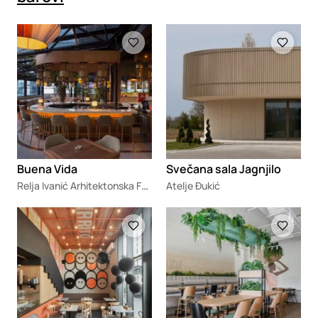
Loading
Loading
Buena Vida
Svečana sala Jagnjilo
Relja Ivanić Arhitektonska Fotografija
Atelje Đukić
Loading
Loading