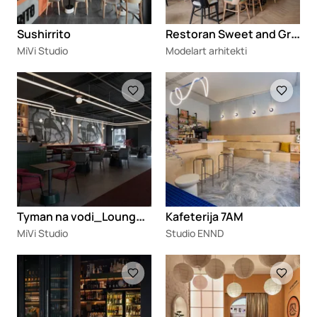
R
estoran Sweet and Green
Sushirrito
MiVi Studio
Modelart arhitekti
Loading
Loading
T
yman na vodi_Lounge & Bar
Kafeterija 7AM
MiVi Studio
Studio ENND
Loading
Loading