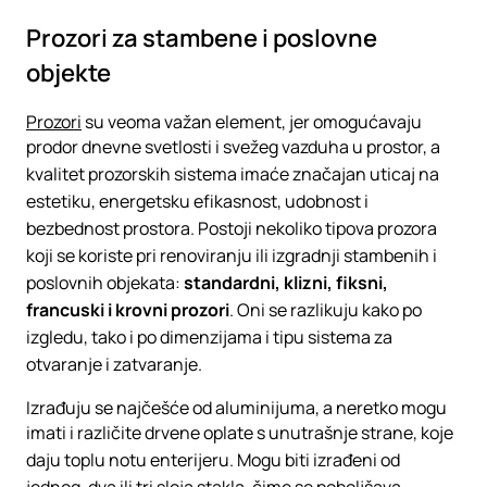
Prozori za stambene i poslovne
objekte
Prozori
su veoma važan element, jer omogućavaju
prodor dnevne svetlosti i svežeg vazduha u prostor, a
kvalitet prozorskih sistema imaće značajan uticaj na
estetiku, energetsku efikasnost, udobnost i
bezbednost prostora. Postoji nekoliko tipova prozora
koji se koriste pri renoviranju ili izgradnji stambenih i
poslovnih objekata:
standardni, klizni, fiksni,
francuski i krovni prozori
. Oni se razlikuju kako po
izgledu, tako i po dimenzijama i tipu sistema za
otvaranje i zatvaranje.
Izrađuju se najčešće od aluminijuma, a neretko mogu
imati i različite drvene oplate s unutrašnje strane, koje
daju toplu notu enterijeru. Mogu biti izrađeni od