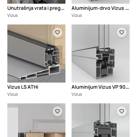
U
nutrašnja vrata i pregrade Minimal
A
luminijum-drvo Vizus AT135
Vizus
Vizus
Loading
Loading
A
luminijum Vizus VP 90Hi
Vizus LS ATHi
Vizus
Vizus
Loading
Loading