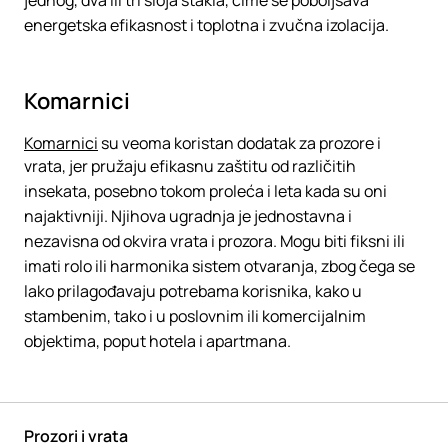
jednog, dva ili tri sloja stakla, čime se poboljšava
energetska efikasnost i toplotna i zvučna izolacija.
Komarnici
Komarnici
su veoma koristan dodatak za prozore i
vrata, jer pružaju efikasnu zaštitu od različitih
insekata, posebno tokom proleća i leta kada su oni
najaktivniji. Njihova ugradnja je jednostavna i
nezavisna od okvira vrata i prozora. Mogu biti fiksni ili
imati rolo ili harmonika sistem otvaranja, zbog čega se
lako prilagođavaju potrebama korisnika, kako u
stambenim, tako i u poslovnim ili komercijalnim
objektima, poput hotela i apartmana.
Prozori i vrata