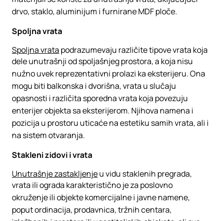
drvo, staklo, aluminijum i furnirane MDF ploče.
Spoljna vrata
Spoljna vrata
podrazumevaju različite tipove vrata koja
dele unutrašnji od spoljašnjeg prostora, a koja nisu
nužno uvek reprezentativni prolazi ka eksterijeru. Ona
mogu biti balkonska i dvorišna, vrata u slučaju
opasnosti i različita sporedna vrata koja povezuju
enterijer objekta sa eksterijerom. Njihova namena i
pozicija u prostoru uticaće na estetiku samih vrata, ali i
na sistem otvaranja.
Stakleni zidovi i vrata
Unutrašnje zastakljenje
u vidu staklenih pregrada,
vrata ili ograda karakteristično je za poslovno
okruženje ili objekte komercijalne i javne namene,
poput ordinacija, prodavnica, tržnih centara,