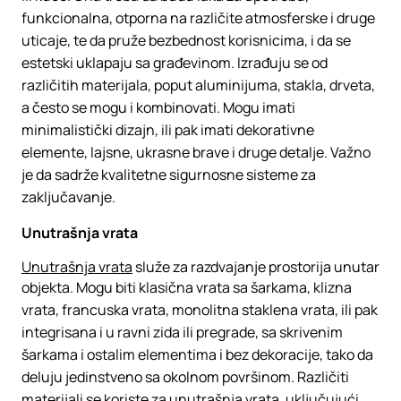
funkcionalna, otporna na različite atmosferske i druge
uticaje, te da pruže bezbednost korisnicima, i da se
estetski uklapaju sa građevinom. Izrađuju se od
različitih materijala, poput aluminijuma, stakla, drveta,
a često se mogu i kombinovati. Mogu imati
minimalistički dizajn, ili pak imati dekorativne
elemente, lajsne, ukrasne brave i druge detalje. Važno
je da sadrže kvalitetne sigurnosne sisteme za
zaključavanje.
Unutrašnja vrata
Unutrašnja vrata
služe za razdvajanje prostorija unutar
objekta. Mogu biti klasična vrata sa šarkama, klizna
vrata, francuska vrata, monolitna staklena vrata, ili pak
integrisana i u ravni zida ili pregrade, sa skrivenim
šarkama i ostalim elementima i bez dekoracije, tako da
deluju jedinstveno sa okolnom površinom. Različiti
materijali se koriste za unutrašnja vrata, uključujući