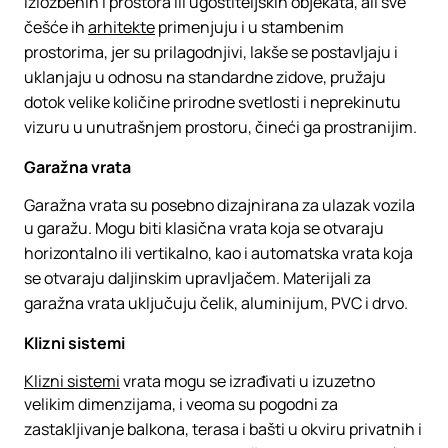
izložbenih i prostora ili ugostiteljskih objekata, ali sve
češće ih
arhitekte
primenjuju i u stambenim
prostorima, jer su prilagodnjivi, lakše se postavljaju i
uklanjaju u odnosu na standardne zidove, pružaju
dotok velike količine prirodne svetlosti i neprekinutu
vizuru u unutrašnjem prostoru, čineći ga prostranijim.
Garаžna vrata
Garаžna vrata su posebno dizajnirana za ulazak vozila
u gаrаžu. Mogu biti klasična vrata koja se otvaraju
horizontalno ili vertikalno, kao i automatska vrata koja
se otvaraju daljinskim upravljačem. Materijali za
garаžna vrata uključuju čelik, aluminijum, PVC i drvo.
Klizni sistemi
Klizni sistemi
vrata mogu se izrađivati u izuzetno
velikim dimenzijama, i veoma su pogodni za
zastakljivanje balkona, terasa i bašti u okviru privatnih i