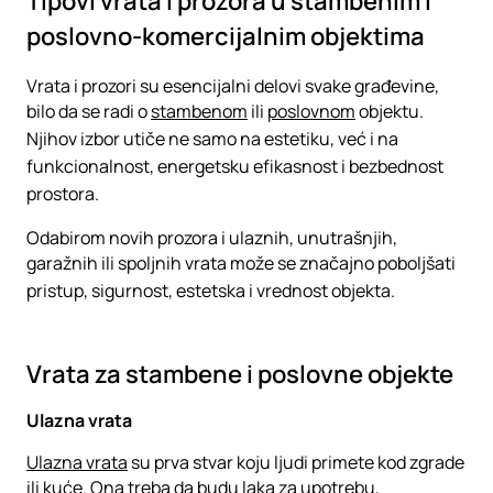
Tipovi vrata i prozora u stambenim i
poslovno-komercijalnim objektima
Vrata i prozori su esencijalni delovi svake građevine,
bilo da se radi o
stambenom
ili
poslovnom
objektu.
Njihov izbor utiče ne samo na estetiku, već i na
funkcionalnost, energetsku efikasnost i bezbednost
prostora.
Odabirom novih prozora i ulaznih, unutrašnjih,
garažnih ili spoljnih vrata može se značajno poboljšati
pristup, sigurnost, estetska i vrednost objekta.
Vrata za stambene i poslovne objekte
Ulazna vrata
Ulazna vrata
su prva stvar koju ljudi primete kod zgrade
ili kuće. Ona treba da budu laka za upotrebu,