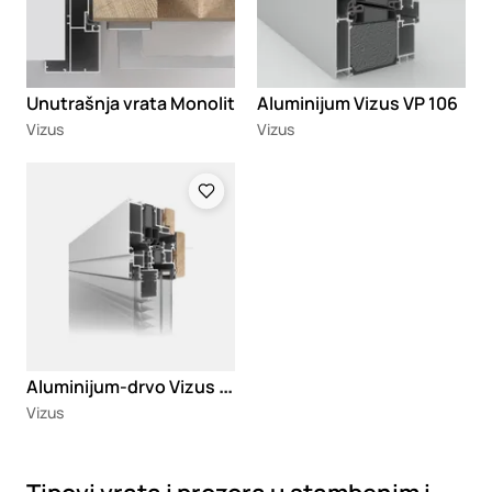
Unutrašnja vrata Monolit
Aluminijum Vizus VP 106
Vizus
Vizus
Loading
A
luminijum-drvo Vizus AT 80
Vizus