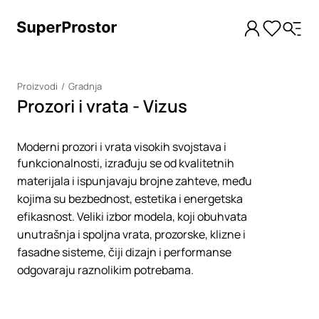
Proizvodi
Gradnja
Prozori i vrata - Vizus
Moderni prozori i vrata visokih svojstava i
funkcionalnosti, izrađuju se od kvalitetnih
materijala i ispunjavaju brojne zahteve, među
kojima su bezbednost, estetika i energetska
efikasnost. Veliki izbor modela, koji obuhvata
unutrašnja i spoljna vrata, prozorske, klizne i
fasadne sisteme, čiji dizajn i performanse
odgovaraju raznolikim potrebama.