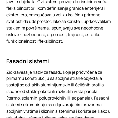
javnih objekata. Ovi sistemi pružaju korisnicima veću
fleksibilnost prilikom definisanja granica enterijera i
eksterijera, omogućavaju veliku količinu prirodne
svetlosti da uđe prostor, lako se koriste i, uprkos velikim
staklenim površinama, ispunjavaju sve neophodne
uslove - bezbednost, otpornost, trajnost, estetiku,
funkcionalnost i fleksibilnost.
Fasadni sistemi
Zid-zavesa je naziv za
fasadu
koja je pričvrćena za
primarnu konstrukciju sa spoljne strane objekta, a
sastoji se od lakih aluminijumskih ili čeličnih profila i
ispune od staklo paketa ili različitih vrsta panela
(termo, solarnih, poluprovidnih ili led panela). Fasadni
sistemi se kombinuju sa odgovarajućim prozorima,
spoljnim vratima i kliznim sistemima i koriste se, kako u
privatnim kućama i vilama, tako i na fasadama