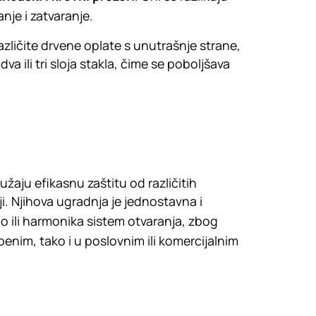
anje i zatvaranje.
azličite drvene oplate s unutrašnje strane,
va ili tri sloja stakla, čime se poboljšava
užaju efikasnu zaštitu od različitih
i. Njihova ugradnja je jednostavna i
rolo ili harmonika sistem otvaranja, zbog
enim, tako i u poslovnim ili komercijalnim