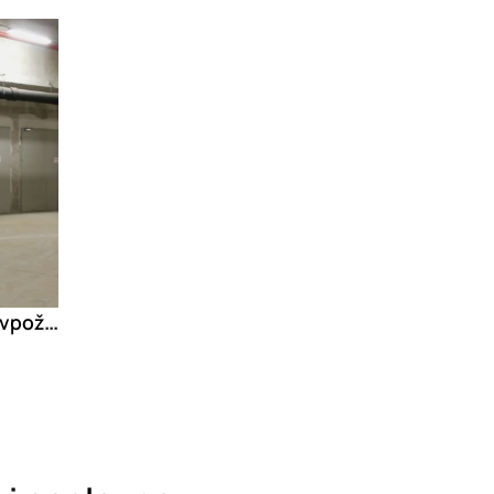
Deržič KD Premium protivpožarna vrata