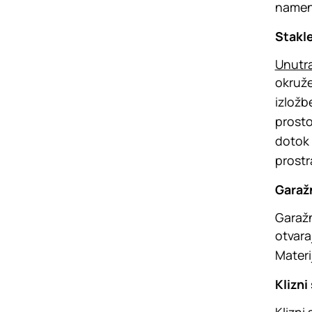
namena
Stakle
Unutra
okruže
izložbe
prosto
dotok 
prostr
Garаž
Garаžn
otvara
Materi
Klizni