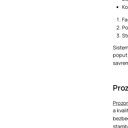
Ko
Fa
Po
St
Sistem
poput 
savrem
Proz
Prozor
a kval
bezbed
stambe