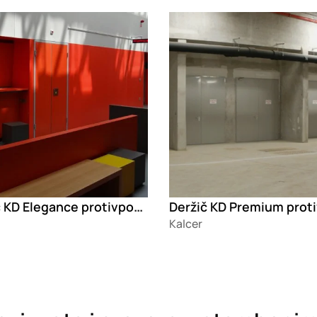
g
Loading
Deržič KD Elegance protivpožarna vrata
Kalcer