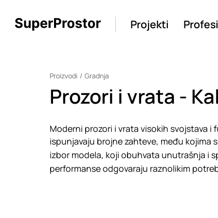
Projekti
Profes
Proizvodi
Gradnja
Prozori i vrata - Ka
Moderni prozori i vrata visokih svojstava i 
ispunjavaju brojne zahteve, među kojima su
izbor modela, koji obuhvata unutrašnja i spo
performanse odgovaraju raznolikim potre