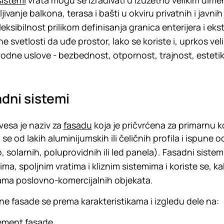
sistemi
vrata mogu se izrađivati u izuzetno velikim dim
ljivanje balkona, terasa i bašti u okviru privatnih i javn
leksibilnost prilikom definisanja granica enterijera i ek
ne svetlosti da uđe prostor, lako se koriste i, uprkos v
dne uslove - bezbednost, otpornost, trajnost, estetiku
dni sistemi
vesa je naziv za
fasadu
koja je pričvrćena za primarnu k
 se od lakih aluminijumskih ili čeličnih profila i ispune od
, solarnih, poluprovidnih ili led panela). Fasadni sist
ima, spoljnim vratima i kliznim sistemima i koriste se, k
ma poslovno-komercijalnih objekata.
ne fasade se prema karakteristikama i izgledu dele na:
ement fasade