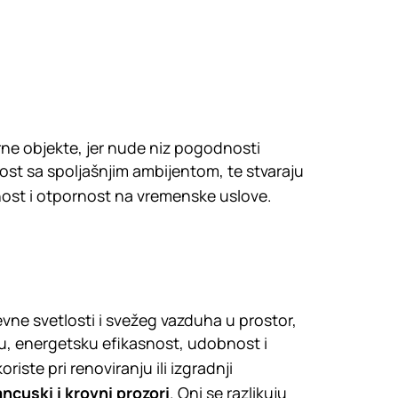
rne objekte, jer nude niz pogodnosti
nost sa spoljašnjim ambijentom, te stvaraju
ost i otpornost na vremenske uslove.
ne svetlosti i svežeg vazduha u prostor,
ku, energetsku efikasnost, udobnost i
iste pri renoviranju ili izgradnji
rancuski i krovni prozori
. Oni se razlikuju