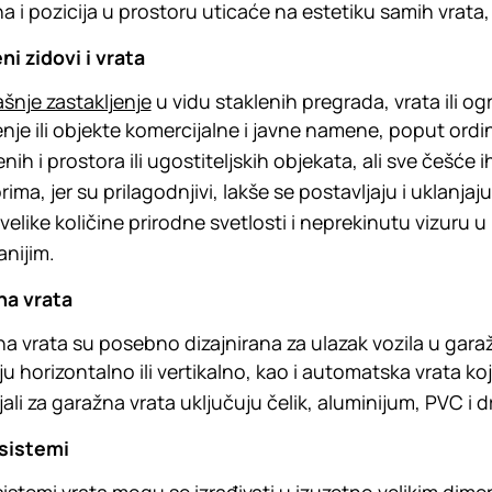
 i pozicija u prostoru uticaće na estetiku samih vrata, a
ni zidovi i vrata
šnje zastakljenje
u vidu staklenih pregrada, vrata ili o
nje ili objekte komercijalne i javne namene, poput ordin
nih i prostora ili ugostiteljskih objekata, ali sve češće i
rima, jer su prilagodnjivi, lakše se postavljaju i uklan
velike količine prirodne svetlosti i neprekinutu vizuru 
anijim.
na vrata
a vrata su posebno dizajnirana za ulazak vozila u gаrаž
ju horizontalno ili vertikalno, kao i automatska vrata ko
jali za garаžna vrata uključuju čelik, aluminijum, PVC i d
 sistemi