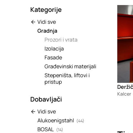
Kategorije
Loadin
Vidi sve
Gradnja
Prozori i vrata
Izolacija
Fasade
Građevinski materijali
Stepeništa, liftovi i
pristup
Kalcer
Dobavljači
Vidi sve
Alukoenigstahl
(44)
BOSAL
(14)