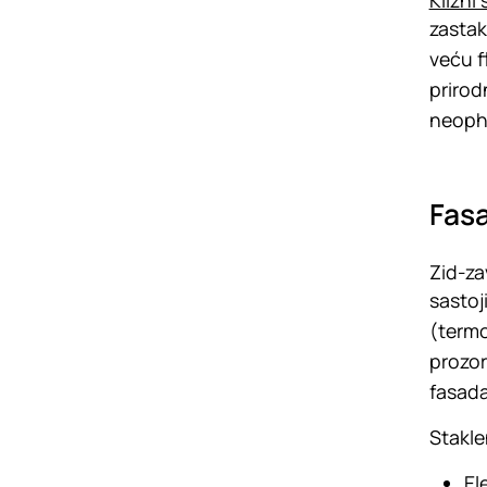
Klizni 
zastak
veću f
prirod
neopho
Fasa
Zid-za
sastoji
(termo
prozor
fasada
Stakle
El