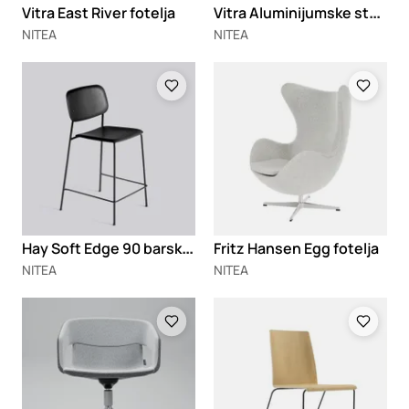
V
itra Aluminijumske stolice 101/103/104
Vitra East River fotelja
NITEA
NITEA
Loading
Loading
H
ay Soft Edge 90 barska stolica
Fritz Hansen Egg fotelja
NITEA
NITEA
Loading
Loading