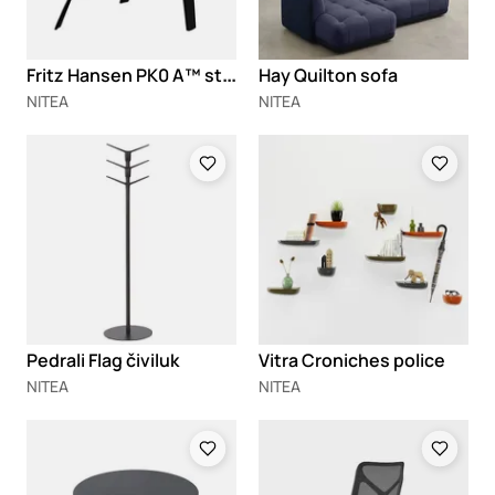
F
ritz Hansen PK0 A™ stolica
Hay Quilton sofa
NITEA
NITEA
Loading
Loading
Pedrali Flag čiviluk
Vitra Croniches police
NITEA
NITEA
Loading
Loading