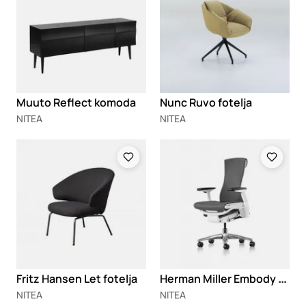
Muuto Reflect komoda
Nunc Ruvo fotelja
NITEA
NITEA
Loading
Loading
H
erman Miller Embody radna stolica
Fritz Hansen Let fotelja
NITEA
NITEA