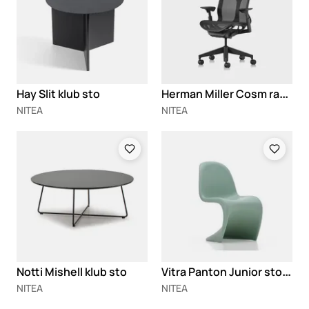
H
erman Miller Cosm radna stolica
Hay Slit klub sto
NITEA
NITEA
Loading
Loading
V
itra Panton Junior stolica
Notti Mishell klub sto
NITEA
NITEA