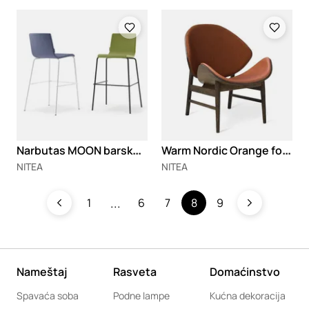
Loading
Loading
N
arbutas MOON barske stolice
W
arm Nordic Orange fotelja
NITEA
NITEA
1
6
7
8
9
Nameštaj
Rasveta
Domaćinstvo
Spavaća soba
Podne lampe
Kućna dekoracija