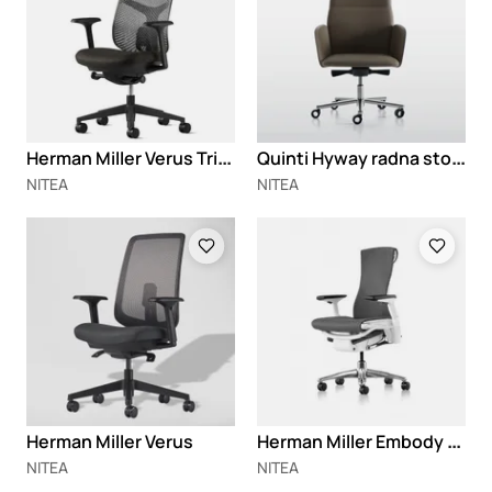
H
erman Miller Verus Triflex
Q
uinti Hyway radna stolica
NITEA
NITEA
Loading
Loading
H
erman Miller Embody radna stolica
Herman Miller Verus
NITEA
NITEA