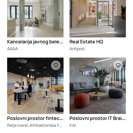
K
ancelarija javnog beležnika Smiljanić, Sombor
Real Estate HQ
AAAA
Antipod
Loading
Loading
P
oslovni prostor fintech kompanije
P
oslovni prostor IT Braineering
Relja Ivanić Arhitektonska Fotografija
KAI