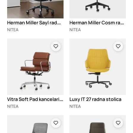
H
erman Miller Sayl radna stolica
H
erman Miller Cosm radna stolica
NITEA
NITEA
Loading
Loading
V
itra Soft Pad kancelarijske stolice 217/219
Luxy IT 27 radna stolica
NITEA
NITEA
Loading
Loading