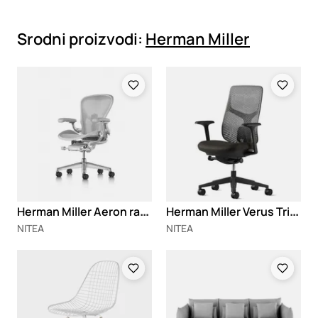
Srodni proizvodi:
Herman Miller
Loading
Loading
H
erman Miller Aeron radna stolica
H
erman Miller Verus Triflex
NITEA
NITEA
Loading
Loading