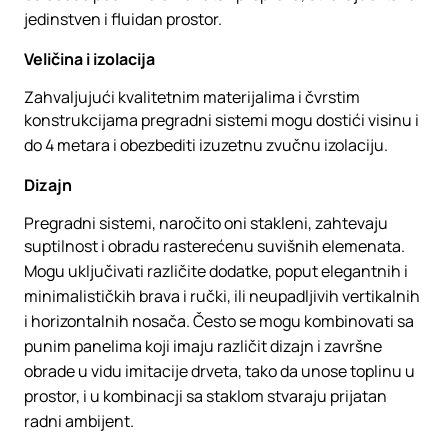
jedinstven i fluidan prostor.
Veličina i izolacija
Zahvaljujući kvalitetnim materijalima i čvrstim
konstrukcijama pregradni sistemi mogu dostići visinu i
do 4 metara i obezbediti izuzetnu zvučnu izolaciju.
Dizajn
Pregradni sistemi, naročito oni stakleni, zahtevaju
suptilnost i obradu rasterećenu suvišnih elemenata.
Mogu uključivati različite dodatke, poput elegantnih i
minimalističkih brava i ručki, ili neupadljivih vertikalnih
i horizontalnih nosača. Često se mogu kombinovati sa
punim panelima koji imaju različit dizajn i završne
obrade u vidu imitacije drveta, tako da unose toplinu u
prostor, i u kombinacji sa staklom stvaraju prijatan
radni ambijent.