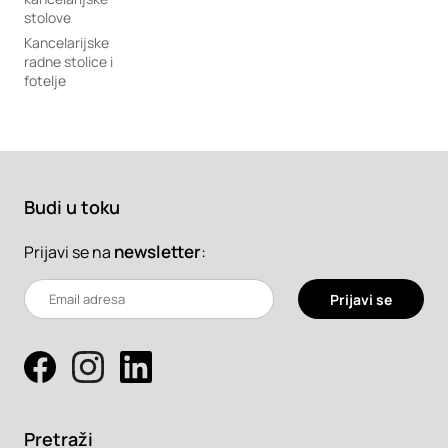
stolove
Kancelarijske
radne stolice i
fotelje
Budi u toku
newsletter
:
Prijavi se na
Prijavi se
Pretraži