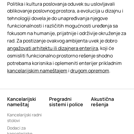
Politika i kultura poslovanja oduvek su uslovljavali
oblikovanje poslovnog prostora, a evolucija u dizajnu i
tehnologiji dovela je do unapređivanja njegove
funkcionalnosti i različitih mogućnosti uređenja sa
fokusom na humanije, prijatnije i održivije okruženje za
rad. Za postizanje ovakvog ambijenta uvek je dobro
angažovati arhitektu ili dizajnera enterijra
, koji će
osmisliti funkcionalno prostorno rešenje shodno
potrebama korisnika i oplemeniti enterijer prikladnim
kancelarijskim nameštajem
i
drugom opremom
.
Kancelarijski
Pregradni
Akustična
nameštaj
sistemi i police
rešenja
Kancelarijski radni
stolovi
Dodaci za
kancelarijske