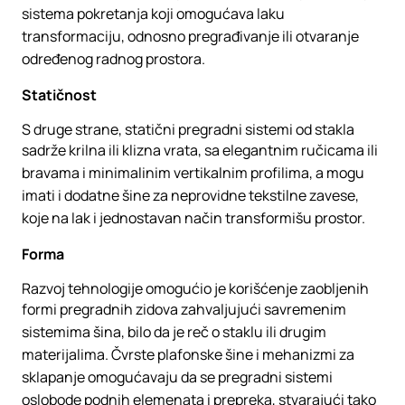
sistema pokretanja koji omogućava laku
transformaciju, odnosno pregrađivanje ili otvaranje
određenog radnog prostora.
Statičnost
S druge strane, statični pregradni sistemi od stakla
sadrže krilna ili klizna vrata, sa elegantnim ručicama ili
bravama i minimalinim vertikalnim profilima, a mogu
imati i dodatne šine za neprovidne tekstilne zavese,
koje na lak i jednostavan način transformišu prostor.
Forma
Razvoj tehnologije omogućio je korišćenje zaobljenih
formi pregradnih zidova zahvaljujući savremenim
sistemima šina, bilo da je reč o staklu ili drugim
materijalima. Čvrste plafonske šine i mehanizmi za
sklapanje omogućavaju da se pregradni sistemi
oslobode podnih elemenata i prepreka, stvarajući tako