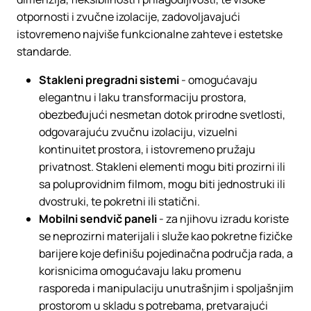
otpornosti i zvučne izolacije, zadovoljavajući
istovremeno najviše funkcionalne zahteve i estetske
standarde.
Stakleni pregradni sistemi
- omogućavaju
elegantnu i laku transformaciju prostora,
obezbeđujući nesmetan dotok prirodne svetlosti,
odgovarajuću zvučnu izolaciju, vizuelni
kontinuitet prostora, i istovremeno pružaju
privatnost. Stakleni elementi mogu biti prozirni ili
sa poluprovidnim filmom, mogu biti jednostruki ili
dvostruki, te pokretni ili statični.
Mobilni sendvič paneli
- za njihovu izradu koriste
se neprozirni materijali i služe kao pokretne fizičke
barijere koje definišu pojedinačna područja rada, a
korisnicima omogućavaju laku promenu
rasporeda i manipulaciju unutrašnjim i spoljašnjim
prostorom u skladu s potrebama, pretvarajući