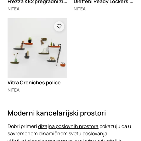
F
rezza K82 pregradni zidovi
D
ieffebi Ready Lockers ormarići
NITEA
NITEA
Loading
Vitra Croniches police
NITEA
Moderni kancelarijski prostori
Dobri primeri
dizajna poslovnih prostora
pokazuju da u
savremenom dinamičnom svetu poslovanja