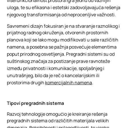
višefunkcionalnost prostora igra jednu od važnijih
uloga, te su efikasna i estetski zadovoljavajuća rešenja
njegovog transformisanja od neprocenljive važnosti.
Savremeni dizajn fokusiran je na stvaranje raznolikog i
prijatnog radnog okruženja, otvorenih prostornih
planova koji se lako mogu modifikovati u sale različitih
namena, a posebna se pažnja posvećuje elementima
poput prirodnog osvetljenja. Pregradni sistemi su od
suštinskog značaja za postizanje prave ravnoteže
između privatnosti i komunikacije, spoljašnjeg i
unutrašnjeg, bilo da je reč o kancelarijskim ili
prostorima drugih
komercijalnih namena
.
Tipovi pregradnih sistema
Razvoj tehnologije omogućio je kreiranje rešenja
pregradnih sistema od različitih materijala velikih
dimenzija, fleksibilnosti i prilagodljivosti, te visoke