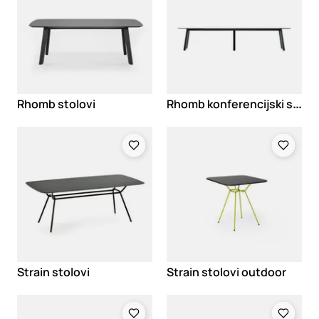
R
homb konferencijski stolovi
Rhomb stolovi
Loading
Loading
Strain stolovi
Strain stolovi outdoor
Loading
Loading