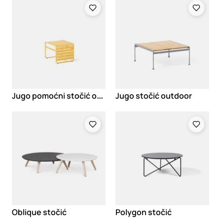
Loading
Loading
J
ugo pomoćni stočić outdoor
Jugo stočić outdoor
Loading
Loading
Oblique stočić
Polygon stočić