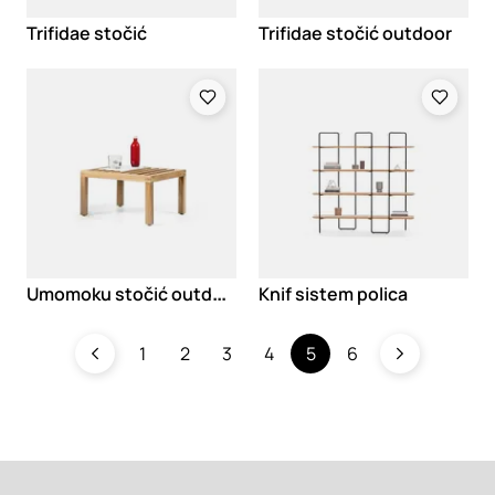
Trifidae stočić
Trifidae stočić outdoor
Loading
Loading
U
momoku stočić outdoor
Knif sistem polica
1
2
3
4
5
6