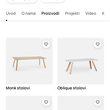
Uvod
O nama
Proizvodi
Projekti
Video
Kata
Loading
Loading
Monk stolovi
Oblique stolovi
Loading
Loading