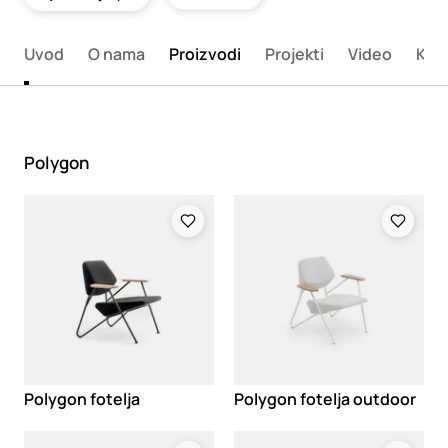
Uvod
O nama
Proizvodi
Projekti
Video
Kata
Polygon
Loading
Loading
Polygon fotelja
Polygon fotelja outdoor
Loading
Loading