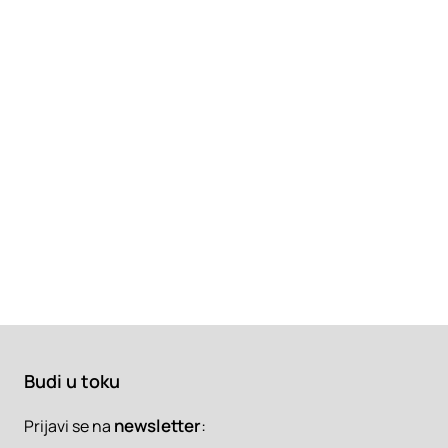
Budi u toku
newsletter
:
Prijavi se na